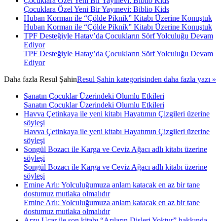
Çocuklara Özel Yeni Bir Yayınevi: Biblio Kids
Çocuklara Özel Yeni Bir Yayınevi: Biblio Kids
Huban Korman ile “Çölde Piknik” Kitabı Üzerine Konuştuk
Huban Korman ile “Çölde Piknik” Kitabı Üzerine Konuştuk
TPF Desteğiyle Hatay’da Çocukların Sörf Yolculuğu Devam
Ediyor
TPF Desteğiyle Hatay’da Çocukların Sörf Yolculuğu Devam
Ediyor
Daha fazla
Resul Şahin
Resul Şahin kategorisinden daha fazla yazı »
Sanatın Çocuklar Üzerindeki Olumlu Etkileri
Sanatın Çocuklar Üzerindeki Olumlu Etkileri
Havva Çetinkaya ile yeni kitabı Hayatımın Çizgileri üzerine
söyleşi
Havva Çetinkaya ile yeni kitabı Hayatımın Çizgileri üzerine
söyleşi
Songül Bozacı ile Karga ve Ceviz Ağacı adlı kitabı üzerine
söyleşi
Songül Bozacı ile Karga ve Ceviz Ağacı adlı kitabı üzerine
söyleşi
Emine Arlı: Yolculuğumuza anlam katacak en az bir tane
dostumuz mutlaka olmalıdır
Emine Arlı: Yolculuğumuza anlam katacak en az bir tane
dostumuz mutlaka olmalıdır
Arzu Uçar ile son kitabı “Arıların Dişleri Yoktur” hakkında