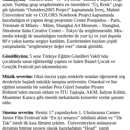
açtım. Yurtdışı grup sergilerimden en önemlileri: “Üç Renk” çizgi-
şiir işlerimin “Outsiders2005 Project” kapsamında İsveç, Malmö
Üniversitesi’nde ve COLORS Notebook Project kapsamında
hazırladığım el yapımı dergi projesinin Centre Pompidou – Paris,
Triennale di Milano – Milan, Shanghai Art Museum – Shanghai,
Shiodome Italia Creative Center – Tokyo’da sergilenmesidir. Mix-
media tekniği ile tasarladığım eserlerim ile yurt içi ve yurt dışında
80’e yakın karma sergiye katıldım. Eserlerimden bazıları çeşitli
yarışmalarda “sergilenmeye değer eser” olarak görüldü.
G
ö
n
ü
ll
ü
y
ü
m;
5 sene Türkiye Eğitim Gönülleri Vakfı’nda
çocuklarla sanat eğitmenliği yaptım ve halen Bianel Çocuk ve
Gençlik Festivali juri takımındayım.
M
ü
zik severim:
Okul öncesi yaşta renklerle notaları öğrenerek org
dersleriyle başladı müzikle tanışma serüvenim. Ortaokul ve lise
eğitimi sırasında bir yandan Pera Güzel Sanatlar Piyano
Bölümü’nden mezun oldum ve İTU Taşkışla, AKM, İtalyan Kültür,
Muammer Karaca gibi önemli mekanlarda konserler verme şansım
oldu.
Sinema
severim
. Henüz 17 yaşındayken 1. Uluslararası Cannes
Junior Film Festivali’nde “En iyi senaryo” ödülünü aldım ve “Tik
Tak” isimli ilk kısa filmimi çektim. Üniversiteyken animasyon
dersimin bitirme projesi olarak hazırladığım “Head” isimli