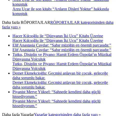
konuştuk
Arzu Uçar ile son kitabı “Arıların Dişleri Yoktur” hakkında
konuştuk
Daha fazla
RÖPORTAJLAR
RÖPORTAJLAR kategorisinden daha
fazla yazı »
Hacer Kılcıoğlu ile “Dünyanın İki Ucu” Kitabı Üzerine
Hacer Kılcıoğlu ile “Dünyanın İki Ucu” Kitabı Üzerine
Elif Anastasia Çavdar: “Sabır müziğin en önemli parçasıdır.”
Elif Anastasia Çavdar: “Sabır müziğin en önemli parçasıdır.”
Tutku, Disiplin ve Piyano: Hamit Erdem Özpolat’ın Müzikal
Dünyasına Yolculuk
Tutku, Disiplin ve Piyano: Hamit Erdem Özpolat’ın Müzikal
Dünyasına Yolculuk
Demet Ekmekçioğlu: Geçmişi anlayan bir çocuk, geleceğe
daha sorumlu bakar.
Demet Ekmekçioğlu: Geçmişi anlayan bir çocuk, geleceğe
daha sorumlu bakar.
Piyanist Merve Yüksel: “Sahnede kendimi daha güçlü
hissediyorum.”
Piyanist Merve Yüksel: “Sahnede kendimi daha güçlü
hissediyorum.”
Daha fazla
Yazarlar
Yazarlar kategorisinden daha fazla yazı »