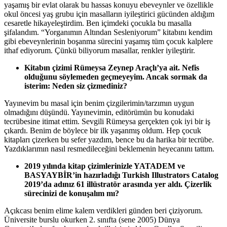
yaşamış bir evlat olarak bu hassas konuyu ebeveynler ve özellikle
okul öncesi yaş grubu için masalların iyileştirici gücünden aldığım
cesaretle hikayeleştirdim. Ben içimdeki çocukla bu masalla
şifalandım. “Yorganımın Altından Sesleniyorum” kitabını kendim
gibi ebeveynlerinin boşanma sürecini yaşamış tüm çocuk kalplere
ithaf ediyorum. Çünkü biliyorum masallar, renkler iyileştirir.
Kitabın çizimi Rümeysa Zeynep Araçlı’ya ait. Nefis
olduğunu söylemeden geçmeyeyim. Ancak sormak da
isterim: Neden siz çizmediniz?
Yayınevim bu masal için benim çizgilerimin/tarzımın uygun
olmadığını düşündü. Yayınevimin, editörümün bu konudaki
tecrübesine itimat ettim. Sevgili Rümeysa gerçekten çok iyi bir iş
çıkardı. Benim de böylece bir ilk yaşanmış oldum. Hep çocuk
kitapları çizerken bu sefer yazdım, bence bu da harika bir tecrübe.
Yazdıklarımın nasıl resmedileceğini beklemenin heyecanını tattım.
2019 yılında kitap çizimlerinizle YATADEM ve
BASYAYBİR’in hazırladığı Turkish Illustrators Catalog
2019’da adınız 61 illüstratör arasında yer aldı. Çizerlik
sürecinizi de konuşalım mı?
Açıkcası benim elime kalem verdikleri günden beri çiziyorum.
Üniversite burslu okurken 2. sınıfta (sene 2005) Dünya