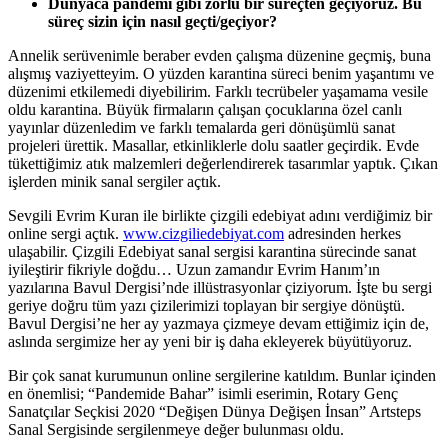
D
ü
nyaca pandemi gibi zorlu bir s
ü
re
ç
ten ge
ç
iyoruz. Bu
s
ü
re
ç
sizin i
ç
in nas
ı
l ge
ç
ti/ge
ç
iyor?
Annelik serüvenimle beraber evden çalışma düzenine geçmiş, buna
alışmış vaziyetteyim. O yüzden karantina süreci benim yaşantımı ve
düzenimi etkilemedi diyebilirim. Farklı tecrübeler yaşamama vesile
oldu karantina. Büyük firmaların çalışan çocuklarına özel canlı
yayınlar düzenledim ve farklı temalarda geri dönüşümlü sanat
projeleri ürettik. Masallar, etkinliklerle dolu saatler geçirdik. Evde
tükettiğimiz atık malzemleri değerlendirerek tasarımlar yaptık. Çıkan
işlerden minik sanal sergiler açtık.
Sevgili Evrim Kuran ile birlikte çizgili edebiyat adını verdiğimiz bir
online sergi açtık.
www.cizgiliedebiyat.com
adresinden herkes
ulaşabilir. Çizgili Edebiyat sanal sergisi karantina sürecinde sanat
iyileştirir fikriyle doğdu… Uzun zamandır Evrim Hanım’ın
yazılarına Bavul Dergisi’nde illüstrasyonlar çiziyorum. İşte bu sergi
geriye doğru tüm yazı çizilerimizi toplayan bir sergiye dönüştü.
Bavul Dergisi’ne her ay yazmaya çizmeye devam ettiğimiz için de,
aslında sergimize her ay yeni bir iş daha ekleyerek büyütüyoruz.
Bir çok sanat kurumunun online sergilerine katıldım. Bunlar içinden
en önemlisi; “Pandemide Bahar” isimli eserimin, Rotary Genç
Sanatçılar Seçkisi 2020 “Değişen Dünya Değişen İnsan” Artsteps
Sanal Sergisinde sergilenmeye değer bulunması oldu.