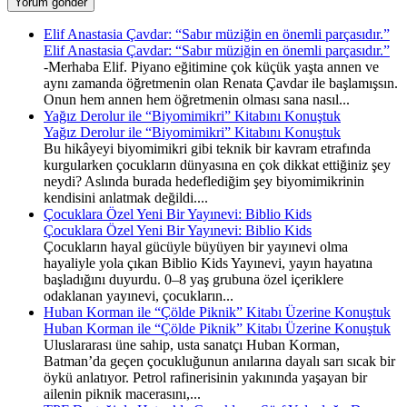
Elif Anastasia Çavdar: “Sabır müziğin en önemli parçasıdır.”
Elif Anastasia Çavdar: “Sabır müziğin en önemli parçasıdır.”
-Merhaba Elif. Piyano eğitimine çok küçük yaşta annen ve
aynı zamanda öğretmenin olan Renata Çavdar ile başlamışsın.
Onun hem annen hem öğretmenin olması sana nasıl...
Yağız Derolur ile “Biyomimikri” Kitabını Konuştuk
Yağız Derolur ile “Biyomimikri” Kitabını Konuştuk
Bu hikâyeyi biyomimikri gibi teknik bir kavram etrafında
kurgularken çocukların dünyasına en çok dikkat ettiğiniz şey
neydi? Aslında burada hedeflediğim şey biyomimikrinin
kendisini anlatmak değildi....
Çocuklara Özel Yeni Bir Yayınevi: Biblio Kids
Çocuklara Özel Yeni Bir Yayınevi: Biblio Kids
Çocukların hayal gücüyle büyüyen bir yayınevi olma
hayaliyle yola çıkan Biblio Kids Yayınevi, yayın hayatına
başladığını duyurdu. 0–8 yaş grubuna özel içeriklere
odaklanan yayınevi, çocukların...
Huban Korman ile “Çölde Piknik” Kitabı Üzerine Konuştuk
Huban Korman ile “Çölde Piknik” Kitabı Üzerine Konuştuk
Uluslararası üne sahip, usta sanatçı Huban Korman,
Batman’da geçen çocukluğunun anılarına dayalı sarı sıcak bir
öykü anlatıyor. Petrol rafinerisinin yakınında yaşayan bir
ailenin piknik macerasını,...