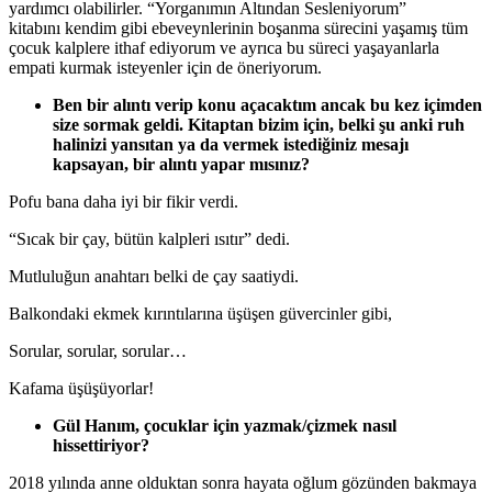
yardımcı olabilirler. “Yorganımın Altından Sesleniyorum”
kitabını kendim gibi ebeveynlerinin boşanma sürecini yaşamış tüm
çocuk kalplere ithaf ediyorum ve ayrıca bu süreci yaşayanlarla
empati kurmak isteyenler için de öneriyorum.
Ben bir alıntı verip konu açacaktım ancak bu kez içimden
size sormak geldi. Kitaptan bizim için, belki şu anki ruh
halinizi yansıtan ya da vermek istediğiniz mesajı
kapsayan, bir alıntı yapar mısınız?
Pofu bana daha iyi bir fikir verdi.
“Sıcak bir çay, bütün kalpleri ısıtır” dedi.
Mutluluğun anahtarı belki de çay saatiydi.
Balkondaki ekmek kırıntılarına üşüşen güvercinler gibi,
Sorular, sorular, sorular…
Kafama üşüşüyorlar!
Gül Hanım, çocuklar için yazmak/çizmek nasıl
hissettiriyor?
2018 yılında anne olduktan sonra hayata oğlum gözünden bakmaya