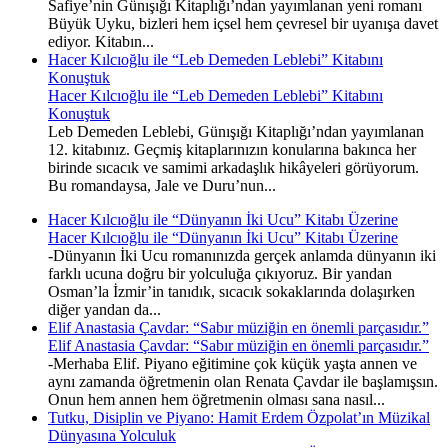
Safiye’nin Günışığı Kitaplığı’ndan yayımlanan yeni romanı
Büyük Uyku, bizleri hem içsel hem çevresel bir uyanışa davet
ediyor. Kitabın...
Hacer Kılcıoğlu ile “Leb Demeden Leblebi” Kitabını
Konuştuk
Hacer Kılcıoğlu ile “Leb Demeden Leblebi” Kitabını
Konuştuk
Leb Demeden Leblebi, Günışığı Kitaplığı’ndan yayımlanan
12. kitabınız. Geçmiş kitaplarınızın konularına bakınca her
birinde sıcacık ve samimi arkadaşlık hikâyeleri görüyorum.
Bu romandaysa, Jale ve Duru’nun...
Hacer Kılcıoğlu ile “Dünyanın İki Ucu” Kitabı Üzerine
Hacer Kılcıoğlu ile “Dünyanın İki Ucu” Kitabı Üzerine
-Dünyanın İki Ucu romanınızda gerçek anlamda dünyanın iki
farklı ucuna doğru bir yolculuğa çıkıyoruz. Bir yandan
Osman’la İzmir’in tanıdık, sıcacık sokaklarında dolaşırken
diğer yandan da...
Elif Anastasia Çavdar: “Sabır müziğin en önemli parçasıdır.”
Elif Anastasia Çavdar: “Sabır müziğin en önemli parçasıdır.”
-Merhaba Elif. Piyano eğitimine çok küçük yaşta annen ve
aynı zamanda öğretmenin olan Renata Çavdar ile başlamışsın.
Onun hem annen hem öğretmenin olması sana nasıl...
Tutku, Disiplin ve Piyano: Hamit Erdem Özpolat’ın Müzikal
Dünyasına Yolculuk