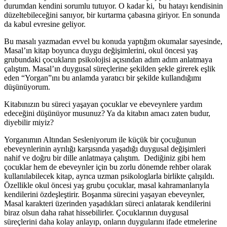
durumdan kendini sorumlu tutuyor. O kadar ki, bu hatayı kendisinin
düzeltebileceğini sanıyor, bir kurtarma çabasına giriyor. En sonunda
da kabul evresine geliyor.
Bu masalı yazmadan evvel bu konuda yaptığım okumalar sayesinde,
Masal’ın kitap boyunca duygu değişimlerini, okul öncesi yaş
grubundaki çocukların psikolojisi açısından adım adım anlatmaya
çalıştım. Masal’ın duygusal süreçlerine şekilden şekle girerek eşlik
eden “Yorgan”ını bu anlamda yaratıcı bir şekilde kullandığımı
düşünüyorum.
Kitabınızın bu süreci yaşayan çocuklar ve ebeveynlere yardım
edeceğini düşünüyor musunuz? Ya da kitabın amacı zaten budur,
diyebilir miyiz?
Yorganımın Altından Sesleniyorum ile küçük bir çocuğunun
ebeveynlerinin ayrılığı karşısında yaşadığı duygusal değişimleri
nahif ve doğru bir dille anlatmaya çalıştım. Dediğiniz gibi hem
çocuklar hem de ebeveynler için bu zorlu dönemde rehber olarak
kullanılabilecek kitap, ayrıca uzman psikologlarla birlikte çalışıldı.
Özellikle okul öncesi yaş grubu çocuklar, masal kahramanlarıyla
kendilerini özdeşleştirir. Boşanma sürecini yaşayan ebeveynler,
Masal karakteri üzerinden yaşadıkları süreci anlatarak kendilerini
biraz olsun daha rahat hissebilirler. Çocuklarının duygusal
süreçlerini daha kolay anlayıp, onların duygularını ifade etmelerine