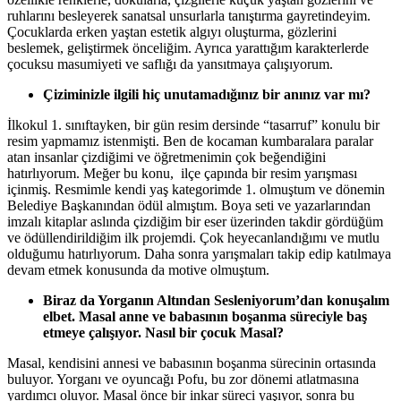
ruhlarını besleyerek sanatsal unsurlarla tanıştırma gayretindeyim.
Çocuklarda erken yaştan estetik algıyı oluşturma, gözlerini
beslemek, geliştirmek önceliğim. Ayrıca yarattığım karakterlerde
çocuksu masumiyeti ve saflığı da yansıtmaya çalışıyorum.
Çiziminizle ilgili hiç unutamadığınız bir anınız var mı?
İlkokul 1. sınıftayken, bir gün resim dersinde “tasarruf” konulu bir
resim yapmamız istenmişti. Ben de kocaman kumbaralara paralar
atan insanlar çizdiğimi ve öğretmenimin çok beğendiğini
hatırlıyorum. Meğer bu konu, ilçe çapında bir resim yarışması
içinmiş. Resmimle kendi yaş kategorimde 1. olmuştum ve dönemin
Belediye Başkanından ödül almıştım. Boya seti ve yazarlarından
imzalı kitaplar aslında çizdiğim bir eser üzerinden takdir gördüğüm
ve ödüllendirildiğim ilk projemdi. Çok heyecanlandığımı ve mutlu
olduğumu hatırlıyorum. Daha sonra yarışmaları takip edip katılmaya
devam etmek konusunda da motive olmuştum.
Biraz da Yorganın Altından Sesleniyorum’dan konuşalım
elbet. Masal anne ve babasının boşanma süreciyle baş
etmeye çalışıyor. Nasıl bir çocuk Masal?
Masal, kendisini annesi ve babasının boşanma sürecinin ortasında
buluyor. Yorganı ve oyuncağı Pofu, bu zor dönemi atlatmasına
yardımcı oluyor. Masal önce bir inkar süreci yaşıyor, sonra bu