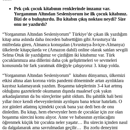
Pek çok çocuk kitabının renklerinde imzanız var.
Yorganımın Altından Sesleniyorum ise ilk çocuk kitabınız.
Bizi de o buluşturdu. Bu kitabın çıkış noktası neydi? Size
onu ne yazdırdı?
“Yorganımın Altından Sesleniyorum” Türkiye’de çıkan ilk yazdığım
kitap ama aslında daha önceden bahsettiğim gibi Avusturya’da
müfredata giren, Almanca konuşulan (Avusturya-İsviçre-Almanya)
ülkelerde kitapçılarda ve (Amazon dahil) online olarak satılan sevgili
Selma Otuk ile yazdığımız ve çizdiğim iki kitabımız var. Türk
çocuklarımıza ana dillerini daha çok geliştirmeleri ve sevmeleri
konusunda bir fark yaratmak dileğiyle çalışıyoruz 3. kitap yolda.
“Yorganımın Altından Sesleniyorum” kitabını dünyamızı, ülkemizi
etkisi altına alan korona virüs pandemi döneminde artan ayrılıklara
kayıtsız kalamayarak yazdım. Boşanma taleplerinin 3-4 kat artmış
olduğunu gazetelerde okumanın dışında maalesef çok yakın
arkadaşlarımın da bu süreçlerine şahit oldum. Bu şahitlik hali beni
yıllar önce kendi ebeveynlerimin ayrılışını bana tekrar hatırlattı. O
zor günleri atlatmış içimdeki çocuk bana yaz dedi ben de onu
dinledim. Bu kitap, hem ebeveynler hem de çocuklar için zor olan
boşanma sürecini konu alıyor. Anne ve babasının ayrılacağını
öğrenmek küçük bir çocukta neler yaşatır… Bu sürecin içinden nasıl
da dalgalanarak ama savrulmadan geçilir… Bu zorlu deneyimi