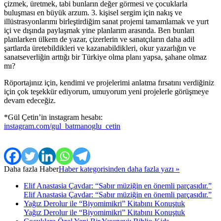
çizmek, üretmek, tabi bunların değer görmesi ve çocuklarla
buluşması en büyük arzum. 3. kişisel sergim için nakış ve
illüstrasyonlarımı birleştirdiğim sanat projemi tamamlamak ve yurt
içi ve dışında paylaşmak yine planlarım arasında. Ben bunları
planlarken ülkem de yazar, çizerlerin ve sanatçıların daha adil
şartlarda üretebildikleri ve kazanabildikleri, okur yazarlığın ve
sanatseverliğin arttığı bir Türkiye olma planı yapsa, şahane olmaz
mı?
Röportajınız için, kendimi ve projelerimi anlatma fırsatını verdiğiniz
için çok teşekkür ediyorum, umuyorum yeni projelerle görüşmeye
devam edeceğiz.
*Gül Çetin’in instagram hesabı:
instagram.com/gul_batmanoglu_cetin
Daha fazla
Haber
Haber kategorisinden daha fazla yazı »
Elif Anastasia Çavdar: “Sabır müziğin en önemli parçasıdır.”
Elif Anastasia Çavdar: “Sabır müziğin en önemli parçasıdır.”
Yağız Derolur ile “Biyomimikri” Kitabını Konuştuk
Yağız Derolur ile “Biyomimikri” Kitabını Konuştuk