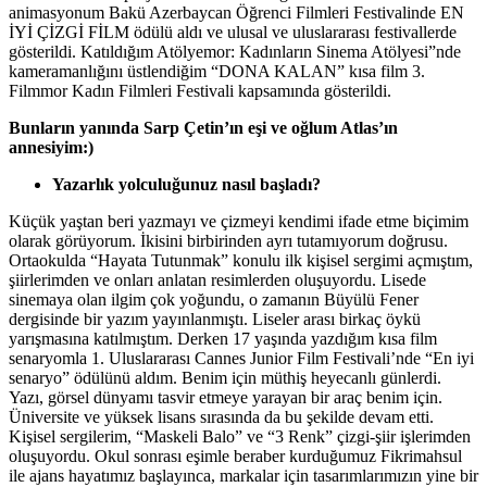
animasyonum Bakü Azerbaycan Öğrenci Filmleri Festivalinde EN
İYİ ÇİZGİ FİLM ödülü aldı ve ulusal ve uluslararası festivallerde
gösterildi. Katıldığım Atölyemor: Kadınların Sinema Atölyesi”nde
kameramanlığını üstlendiğim “DONA KALAN” kısa film 3.
Filmmor Kadın Filmleri Festivali kapsamında gösterildi.
Bunlar
ı
n yan
ı
nda Sarp
Ç
etin
’ı
n e
ş
i ve o
ğ
lum Atlas
’ı
n
annesiyim:)
Yazarl
ı
k yolculu
ğ
unuz nas
ı
l ba
ş
lad
ı
?
Küçük yaştan beri yazmayı ve çizmeyi kendimi ifade etme biçimim
olarak görüyorum. İkisini birbirinden ayrı tutamıyorum doğrusu.
Ortaokulda “Hayata Tutunmak” konulu ilk kişisel sergimi açmıştım,
şiirlerimden ve onları anlatan resimlerden oluşuyordu. Lisede
sinemaya olan ilgim çok yoğundu, o zamanın Büyülü Fener
dergisinde bir yazım yayınlanmıştı. Liseler arası birkaç öykü
yarışmasına katılmıştım. Derken 17 yaşında yazdığım kısa film
senaryomla 1. Uluslararası Cannes Junior Film Festivali’nde “En iyi
senaryo” ödülünü aldım. Benim için müthiş heyecanlı günlerdi.
Yazı, görsel dünyamı tasvir etmeye yarayan bir araç benim için.
Üniversite ve yüksek lisans sırasında da bu şekilde devam etti.
Kişisel sergilerim, “Maskeli Balo” ve “3 Renk” çizgi-şiir işlerimden
oluşuyordu. Okul sonrası eşimle beraber kurduğumuz Fikrimahsul
ile ajans hayatımız başlayınca, markalar için tasarımlarımızın yine bir