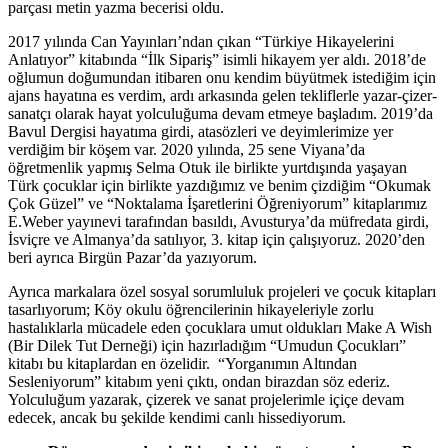
parçası metin yazma becerisi oldu.
2017 yılında Can Yayınları’ndan çıkan “Türkiye Hikayelerini
Anlatıyor” kitabında “İlk Sipariş” isimli hikayem yer aldı. 2018’de
oğlumun doğumundan itibaren onu kendim büyütmek istediğim için
ajans hayatına es verdim, ardı arkasında gelen tekliflerle yazar-çizer-
sanatçı olarak hayat yolculuğuma devam etmeye başladım. 2019’da
Bavul Dergisi hayatıma girdi, atasözleri ve deyimlerimize yer
verdiğim bir köşem var. 2020 yılında, 25 sene Viyana’da
öğretmenlik yapmış Selma Otuk ile birlikte yurtdışında yaşayan
Türk çocuklar için birlikte yazdığımız ve benim çizdiğim “Okumak
Çok Güzel” ve “Noktalama İşaretlerini Öğreniyorum” kitaplarımız
E.Weber yayınevi tarafından basıldı, Avusturya’da müfredata girdi,
İsviçre ve Almanya’da satılıyor, 3. kitap için çalışıyoruz. 2020’den
beri ayrıca Birgün Pazar’da yazıyorum.
Ayrıca markalara özel sosyal sorumluluk projeleri ve çocuk kitapları
tasarlıyorum; Köy okulu öğrencilerinin hikayeleriyle zorlu
hastalıklarla mücadele eden çocuklara umut oldukları Make A Wish
(Bir Dilek Tut Derneği) için hazırladığım “Umudun Çocukları”
kitabı bu kitaplardan en özelidir. “Yorganımın Altından
Sesleniyorum” kitabım yeni çıktı, ondan birazdan söz ederiz.
Yolculuğum yazarak, çizerek ve sanat projelerimle içiçe devam
edecek, ancak bu şekilde kendimi canlı hissediyorum.