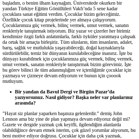
başladım, o benim ilham kaynağım. Üniversitede okurken bir
yandan Türkiye Eğitim Gönüllüleri Vakfı’nda 5 sene kadar
çocuklara sanat eğitimi verdim. Çocuklar bizim geleceğimiz.
Özellikle çocuk kitap projelerinde yer almaya çalışıyorum.
Çocuklarımıza güç vermek, bilinç vermek, umut vermek, sanatın
renkleriyle tanıştırmak istiyorum. Biz yazar ve çizerler her birimiz
kendimize özgü farklı anlatımlarla, farklı öyküler yaratmaya çalışsak
da ortak bir amaçta birleşiriz. Tüm ulusların, tüm insanların, adalet,
barış, sağlık ve mutlulukla yaşayabileceği, doğal kaynaklarıyla
sürdürülebilir, temiz bir dünyanın kurulabileceğine inanırız. İşte bu
dünyayı kurabilmek için çocuklarımıza güç vermek, bilinç vermek,
umut vermek, sanatın renkleriyle tanıştırmak bizim görevimiz. İşte
bu görev bilinci ile tüm adanmışlığım ve içtenliğimle çocuklar için
yazmaya ve çizmeye devam ediyorum ve bunun için çooook
mutluyum.
Bir yandan da Bavul Dergi ve Birgün Pazar’da
yazıyorsunuz. Nasıl gidiyor? Başka neler var planlarınız
arasında?
”Hayat siz planlar yaparken başınıza gelenlerdir.” demiş John
Lennon ama biz yine de plan yapmaya devam ediyoruz değil mi?
Gazete ve dergide yazmak çok keyifli, ilgilendiğim alanlarda
olabildiğince devam etmek isterim, çok güzel yorumlar alıyorum, bu
beni motive ediyor doğrusu. Çocuklar için daha çok yazmak,