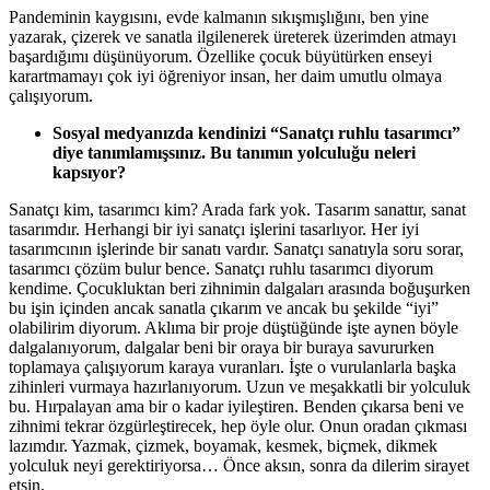
Pandeminin kaygısını, evde kalmanın sıkışmışlığını, ben yine
yazarak, çizerek ve sanatla ilgilenerek üreterek üzerimden atmayı
başardığımı düşünüyorum. Özellike çocuk büyütürken enseyi
karartmamayı çok iyi öğreniyor insan, her daim umutlu olmaya
çalışıyorum.
Sosyal medyanızda kendinizi “Sanatçı ruhlu tasarımcı”
diye tanımlamışsınız. Bu tanımın yolculuğu neleri
kapsıyor?
Sanatçı kim, tasarımcı kim? Arada fark yok. Tasarım sanattır, sanat
tasarımdır. Herhangi bir iyi sanatçı işlerini tasarlıyor. Her iyi
tasarımcının işlerinde bir sanatı vardır. Sanatçı sanatıyla soru sorar,
tasarımcı çözüm bulur bence. Sanatçı ruhlu tasarımcı diyorum
kendime. Çocukluktan beri zihnimin dalgaları arasında boğuşurken
bu işin içinden ancak sanatla çıkarım ve ancak bu şekilde “iyi”
olabilirim diyorum. Aklıma bir proje düştüğünde işte aynen böyle
dalgalanıyorum, dalgalar beni bir oraya bir buraya savururken
toplamaya çalışıyorum karaya vuranları. İşte o vurulanlarla başka
zihinleri vurmaya hazırlanıyorum. Uzun ve meşakkatli bir yolculuk
bu. Hırpalayan ama bir o kadar iyileştiren. Benden çıkarsa beni ve
zihnimi tekrar özgürleştirecek, hep öyle olur. Onun oradan çıkması
lazımdır. Yazmak, çizmek, boyamak, kesmek, biçmek, dikmek
yolculuk neyi gerektiriyorsa… Önce aksın, sonra da dilerim sirayet
etsin.