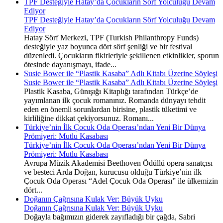
TPF Desteğiyle Hatay’da Çocukların Sörf Yolculuğu Devam
Ediyor
TPF Desteğiyle Hatay’da Çocukların Sörf Yolculuğu Devam
Ediyor
Hatay Sörf Merkezi, TPF (Turkish Philanthropy Funds)
desteğiyle yaz boyunca dört sörf şenliği ve bir festival
düzenledi. Çocukların fikirleriyle şekillenen etkinlikler, sporun
ötesinde dayanışmayı, ifade...
Susie Bower ile “Plastik Kasaba” Adlı Kitabı Üzerine Söyleşi
Susie Bower ile “Plastik Kasaba” Adlı Kitabı Üzerine Söyleşi
Plastik Kasaba, Günışığı Kitaplığı tarafından Türkçe’de
yayımlanan ilk çocuk romanınız. Romanda dünyayı tehdit
eden en önemli sorunlardan birisine, plastik tüketimi ve
kirliliğine dikkat çekiyorsunuz. Romanı...
Türkiye’nin İlk Çocuk Oda Operası’ndan Yeni Bir Dünya
Prömiyeri: Mutlu Kasabası
Türkiye’nin İlk Çocuk Oda Operası’ndan Yeni Bir Dünya
Prömiyeri: Mutlu Kasabası
Avrupa Müzik Akademisi Beethoven Ödüllü opera sanatçısı
ve besteci Arda Doğan, kurucusu olduğu Türkiye’nin ilk
Çocuk Oda Operası “Adel Çocuk Oda Operası” ile ülkemizin
dört...
Doğanın Çağrısına Kulak Ver: Büyük Uyku
Doğanın Çağrısına Kulak Ver: Büyük Uyku
Doğayla bağımızın giderek zayıfladığı bir çağda, Sabri