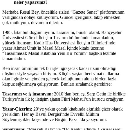
neler yaparsınız?
Merhaba Resul Bey, öncelikle sizleri “Gazete Sanat” platformunun
varlığından dolayı kutluyorum. Güncel içeriğinizi takip etmekten
çok mutluyum, devamını dilerim.
1985, İstanbul doğumluyum. Lisansımı, burslu olarak Bahçeşehir
Üniversitesi Görsel İletişim Tasarım bölümünde tamamladım,
yüksek lisansımı Kadir Has Üniversitesi İletişim Bilimleri’nde
yazar Ahmet Ümit’in Masal Masal İçinde kitabı üzerine
“Tasarımasal: Masal Kitabına Yeni Bir Yorum” başlıklı tezimle
tamamladım.
Ben insan ömrünün tek bir işle uğraşacak kadar uzun olmadığı
düşüncesiyle yaşayan biriyim. Küçük yaştan beri sanat dallarına
olan ilgimle ve içimden gelerek koltuğumun altına birden fazla
karpuz sığdırmaya çalışıyorum. Bunları sıralamak gerekirse:
Tasar
ı
mc
ı
ve i
ş
insan
ı
y
ı
m:
2010’dan beri eşi Sarp Çetin ile birlikte
Türkiye’nin ilk iç iletişim ajansı Fikri Mahsul’un kurucu ortağıyım.
Yazar-
Ç
izer
im;
20’ye yakın çocuk kitabında ağırlıklı çizer olarak
yer aldım. Her ay Bavul Dergisi’nde Evvelki Mühim
Söylenmişlikler köşemde ve Birgün Pazar’da yazıyorum.
Sanatçıyım;
“Maskeli Balo” ve “Üç Renk” adında 2 kişisel sergi