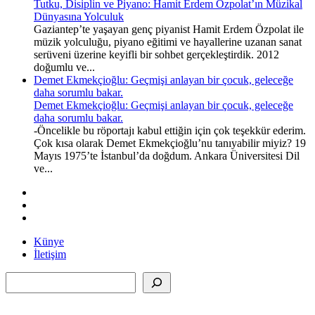
Tutku, Disiplin ve Piyano: Hamit Erdem Özpolat’ın Müzikal
Dünyasına Yolculuk
Gaziantep’te yaşayan genç piyanist Hamit Erdem Özpolat ile
müzik yolculuğu, piyano eğitimi ve hayallerine uzanan sanat
serüveni üzerine keyifli bir sohbet gerçekleştirdik. 2012
doğumlu ve...
Demet Ekmekçioğlu: Geçmişi anlayan bir çocuk, geleceğe
daha sorumlu bakar.
Demet Ekmekçioğlu: Geçmişi anlayan bir çocuk, geleceğe
daha sorumlu bakar.
-Öncelikle bu röportajı kabul ettiğin için çok teşekkür ederim.
Çok kısa olarak Demet Ekmekçioğlu’nu tanıyabilir miyiz? 19
Mayıs 1975’te İstanbul’da doğdum. Ankara Üniversitesi Dil
ve...
Künye
İletişim
Ara