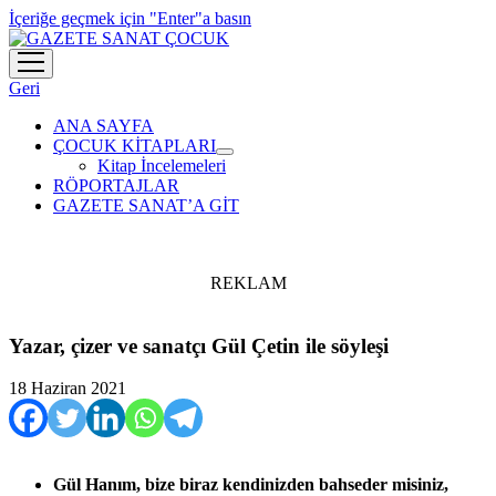
İçeriğe geçmek için "Enter"a basın
menüyü
aç
Geri
ANA SAYFA
ÇOCUK KİTAPLARI
menüyü
Kitap İncelemeleri
aç
RÖPORTAJLAR
GAZETE SANAT’A GİT
REKLAM
Yazar, çizer ve sanatçı Gül Çetin ile söyleşi
18 Haziran 2021
Gül Hanım, bize biraz kendinizden bahseder misiniz,