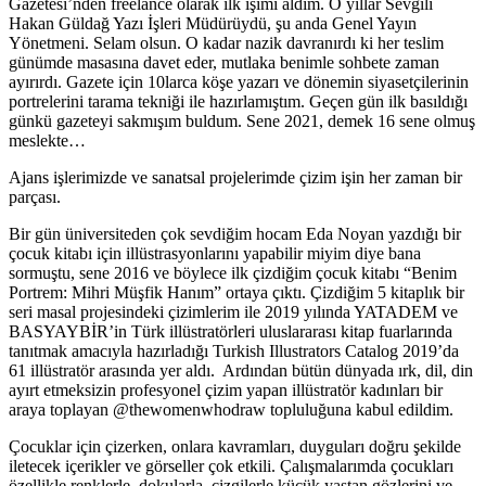
Gazetesi’nden freelance olarak ilk işimi aldım. O yıllar Sevgili
Hakan Güldağ Yazı İşleri Müdürüydü, şu anda Genel Yayın
Yönetmeni. Selam olsun. O kadar nazik davranırdı ki her teslim
günümde masasına davet eder, mutlaka benimle sohbete zaman
ayırırdı. Gazete için 10larca köşe yazarı ve dönemin siyasetçilerinin
portrelerini tarama tekniği ile hazırlamıştım. Geçen gün ilk basıldığı
günkü gazeteyi sakmışım buldum. Sene 2021, demek 16 sene olmuş
meslekte…
Ajans işlerimizde ve sanatsal projelerimde çizim işin her zaman bir
parçası.
Bir gün üniversiteden çok sevdiğim hocam Eda Noyan yazdığı bir
çocuk kitabı için illüstrasyonlarını yapabilir miyim diye bana
sormuştu, sene 2016 ve böylece ilk çizdiğim çocuk kitabı “Benim
Portrem: Mihri Müşfik Hanım” ortaya çıktı. Çizdiğim 5 kitaplık bir
seri masal projesindeki çizimlerim ile 2019 yılında YATADEM ve
BASYAYBİR’in Türk illüstratörleri uluslararası kitap fuarlarında
tanıtmak amacıyla hazırladığı Turkish Illustrators Catalog 2019’da
61 illüstratör arasında yer aldı. Ardından bütün dünyada ırk, dil, din
ayırt etmeksizin profesyonel çizim yapan illüstratör kadınları bir
araya toplayan @thewomenwhodraw topluluğuna kabul edildim.
Çocuklar için çizerken, onlara kavramları, duyguları doğru şekilde
iletecek içerikler ve görseller çok etkili. Çalışmalarımda çocukları
özellikle renklerle, dokularla, çizgilerle küçük yaştan gözlerini ve