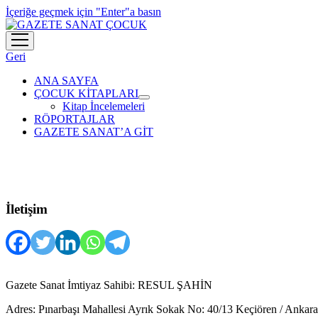
İçeriğe geçmek için "Enter"a basın
menüyü
aç
Geri
ANA SAYFA
ÇOCUK KİTAPLARI
menüyü
Kitap İncelemeleri
aç
RÖPORTAJLAR
GAZETE SANAT’A GİT
İletişim
Gazete Sanat İmtiyaz Sahibi: RESUL ŞAHİN
Adres: Pınarbaşı Mahallesi Ayrık Sokak No: 40/13 Keçiören / Ankara