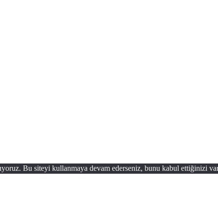
ıyoruz. Bu siteyi kullanmaya devam ederseniz, bunu kabul ettiğinizi var