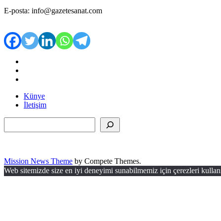
E-posta: info@gazetesanat.com
Künye
İletişim
Ara
Mission News Theme
by Compete Themes.
Web sitemizde size en iyi deneyimi sunabilmemiz için çerezleri kullan