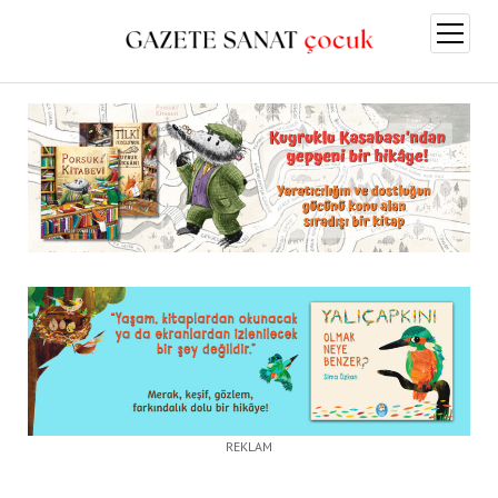
menüy
aç
REKLAM