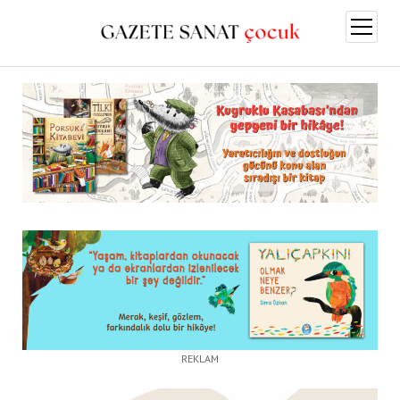
menüy
aç
REKLAM