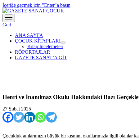
İçeriğe geçmek için "Enter"a basın
menüyü
aç
Geri
ANA SAYFA
ÇOCUK KİTAPLARI
menüyü
Kitap İncelemeleri
aç
RÖPORTAJLAR
GAZETE SANAT’A GİT
Henri ve İnanılmaz Okulu Hakkındaki Bazı Gerçekle
27 Şubat 2025
Çocukluk anılarımızın büyük bir kısmını okullarımızla ilgili olanlar ka