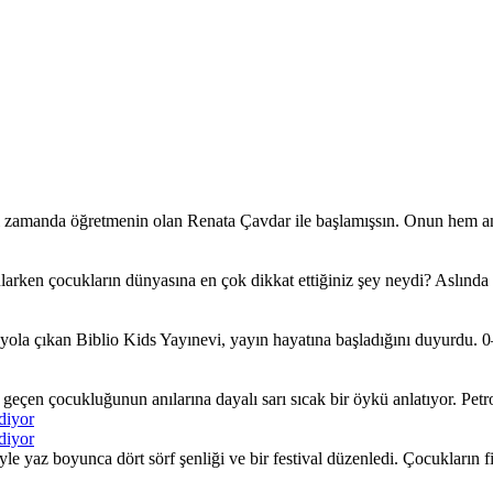
ı zamanda öğretmenin olan Renata Çavdar ile başlamışsın. Onun hem an
larken çocukların dünyasına en çok dikkat ettiğiniz şey neydi? Aslında
ola çıkan Biblio Kids Yayınevi, yayın hayatına başladığını duyurdu. 0–
çen çocukluğunun anılarına dayalı sarı sıcak bir öykü anlatıyor. Petrol 
diyor
diyor
yaz boyunca dört sörf şenliği ve bir festival düzenledi. Çocukların fiki