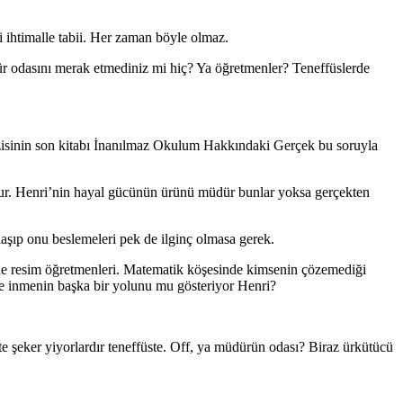
 ihtimalle tabii. Her zaman böyle olmaz.
r odasını merak etmediniz mi hiç? Ya öğretmenler? Teneffüslerde
dizisinin son kitabı İnanılmaz Okulum Hakkındaki Gerçek bu soruyla
 olur. Henri’nin hayal gücünün ürünü müdür bunlar yoksa gerçekten
aşıp onu beslemeleri pek de ilginç olmasa gerek.
lde resim öğretmenleri. Matematik köşesinde kimsenin çözemediği
ye inmenin başka bir yolunu mu gösteriyor Henri?
e şeker yiyorlardır teneffüste. Off, ya müdürün odası? Biraz ürkütücü