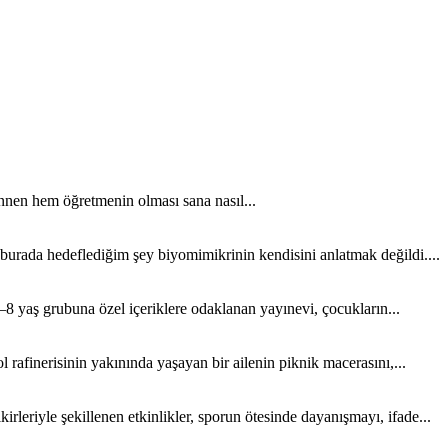
nen hem öğretmenin olması sana nasıl...
 burada hedeflediğim şey biyomimikrinin kendisini anlatmak değildi....
8 yaş grubuna özel içeriklere odaklanan yayınevi, çocukların...
rafinerisinin yakınında yaşayan bir ailenin piknik macerasını,...
rleriyle şekillenen etkinlikler, sporun ötesinde dayanışmayı, ifade...