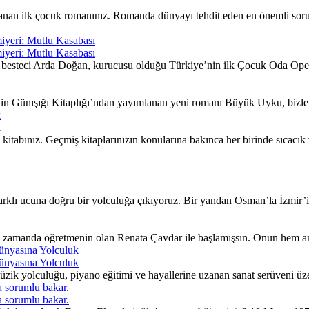
nan ilk çocuk romanınız. Romanda dünyayı tehdit eden en önemli sorunla
iyeri: Mutlu Kasabası
iyeri: Mutlu Kasabası
besteci Arda Doğan, kurucusu olduğu Türkiye’nin ilk Çocuk Oda Opera
nin Günışığı Kitaplığı’ndan yayımlanan yeni romanı Büyük Uyku, bizleri
k
k
itabınız. Geçmiş kitaplarınızın konularına bakınca her birinde sıcacı
lı ucuna doğru bir yolculuğa çıkıyoruz. Bir yandan Osman’la İzmir’in 
ı zamanda öğretmenin olan Renata Çavdar ile başlamışsın. Onun hem an
ünyasına Yolculuk
ünyasına Yolculuk
ik yolculuğu, piyano eğitimi ve hayallerine uzanan sanat serüveni üzer
 sorumlu bakar.
 sorumlu bakar.