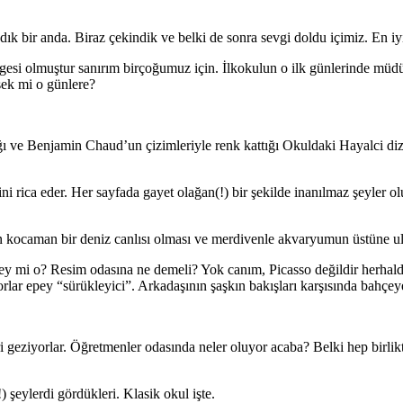
 bir anda. Biraz çekindik ve belki de sonra sevgi doldu içimiz. En iyi
si olmuştur sanırım birçoğumuz için. İlkokulun o ilk günlerinde müdü
sek mi o günlere?
dığı ve Benjamin Chaud’un çizimleriyle renk kattığı Okuldaki Hayalci 
ini rica eder. Her sayfada gayet olağan(!) bir şekilde inanılmaz şeyler
ın kocaman bir deniz canlısı olması ve merdivenle akvaryumun üstüne ul
sley mi o? Resim odasına ne demeli? Yok canım, Picasso değildir herha
lar epey “sürükleyici”. Arkadaşının şaşkın bakışları karşısında bahçe
geziyorlar. Öğretmenler odasında neler oluyor acaba? Belki hep birlikt
) şeylerdi gördükleri. Klasik okul işte.