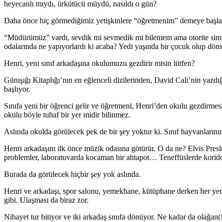
heyecanlı mıydı, ürkütücü müydü, nasıldı o gün?
Daha önce hiç görmediğimiz yetişkinlere “öğretmenim” demeye başladık
“Müdürümüz” vardı, sevdik mi sevmedik mi bilemem ama otorite simge
odalarında ne yapıyorlardı ki acaba? Yedi yaşında bir çocuk olup dön
Henri, yeni sınıf arkadaşına okulumuzu gezdirir misin lütfen?
Günışığı Kitaplığı’nın en eğlenceli dizilerinden, David Cali’nin yaz
başlıyor.
Sınıfa yeni bir öğrenci gelir ve öğretmeni, Henri’den okulu gezdirmes
okulu böyle tuhaf bir yer midir bilinmez.
Aslında okulda görülecek pek de bir şey yoktur ki. Sınıf hayvanların
Henri arkadaşını ilk önce müzik odasına götürür. O da ne? Elvis Pre
problemler, laboratuvarda kocaman bir ahtapot… Teneffüslerde koridor
Burada da görülecek hiçbir şey yok aslında.
Henri ve arkadaşı, spor salonu, yemekhane, kütüphane derken her yeri 
gibi. Ulaşması da biraz zor.
Nihayet tur bitiyor ve iki arkadaş sınıfa dönüyor. Ne kadar da olağan(!