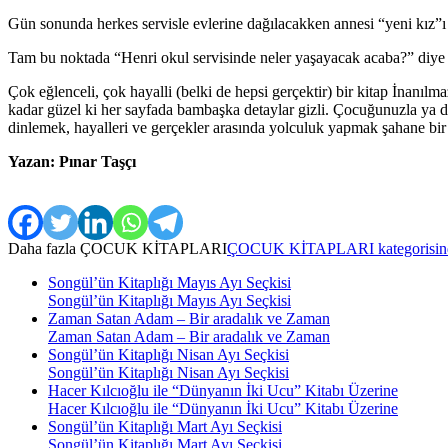
Gün sonunda herkes servisle evlerine dağılacakken annesi “yeni kız”ı 
Tam bu noktada “Henri okul servisinde neler yaşayacak acaba?” diye
Çok eğlenceli, çok hayalli (belki de hepsi gerçektir) bir kitap İnan
kadar güzel ki her sayfada bambaşka detaylar gizli. Çocuğunuzla ya da
dinlemek, hayalleri ve gerçekler arasında yolculuk yapmak şahane bir e
Yazan: Pınar Taşçı
Daha fazla
ÇOCUK KİTAPLARI
ÇOCUK KİTAPLARI kategorisinden
Songül’ün Kitaplığı Mayıs Ayı Seçkisi
Songül’ün Kitaplığı Mayıs Ayı Seçkisi
Zaman Satan Adam – Bir aradalık ve Zaman
Zaman Satan Adam – Bir aradalık ve Zaman
Songül’ün Kitaplığı Nisan Ayı Seçkisi
Songül’ün Kitaplığı Nisan Ayı Seçkisi
Hacer Kılcıoğlu ile “Dünyanın İki Ucu” Kitabı Üzerine
Hacer Kılcıoğlu ile “Dünyanın İki Ucu” Kitabı Üzerine
Songül’ün Kitaplığı Mart Ayı Seçkisi
Songül’ün Kitaplığı Mart Ayı Seçkisi