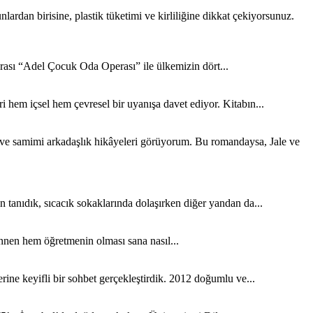
rdan birisine, plastik tüketimi ve kirliliğine dikkat çekiyorsunuz.
sı “Adel Çocuk Oda Operası” ile ülkemizin dört...
 hem içsel hem çevresel bir uyanışa davet ediyor. Kitabın...
k ve samimi arkadaşlık hikâyeleri görüyorum. Bu romandaysa, Jale ve
tanıdık, sıcacık sokaklarında dolaşırken diğer yandan da...
nen hem öğretmenin olması sana nasıl...
ine keyifli bir sohbet gerçekleştirdik. 2012 doğumlu ve...