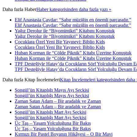
Daha fazla
Haber
Haber kategorisinden daha fazla yazı »
Elif Anastasia Çavdar: “Sabır müziğin en önemli parçasıdır.”
Elif Anastasia Çavdar: “Sabır müziğin en önemli parçasıdır.”
Yağız Derolur ile “Biyomimikri” Kitabını Konuştuk
Yağız Derolur ile “Biyomimikri” Kitabını Konuştuk
Çocuklara Özel Yeni Bir Yayınevi: Biblio Kids
Çocuklara Özel Yeni Bir Yayınevi: Biblio Kids
Huban Korman ile “Çölde Piknik” Kitabı Üzerine Konuştuk
Huban Korman ile “Çölde Piknik” Kitabı Üzerine Konuştuk
TPF Desteğiyle Hatay’da Çocukların Sörf Yolculuğu Devam E
TPF Desteğiyle Hatay’da Çocukların Sörf Yolculuğu Devam E
Daha fazla
Kitap İncelemeleri
Kitap İncelemeleri kategorisinden daha 
Songül’ün Kitaplığı Mayıs Ayı Seçkisi
Songül’ün Kitaplığı Mayıs Ayı Seçkisi
Zaman Satan Adam – Bir aradalık ve Zaman
Zaman Satan Adam – Bir aradalık ve Zaman
Songül’ün Kitaplığı Mart Ayı Seçkisi
Songül’ün Kitaplığı Mart Ayı Seçkisi
Üç Taş – Yaşam Yolculuğuna Bir Bakış
Üç Taş – Yaşam Yolculuğuna Bir Bakış
Kırmızı Bir Pastel Boyanın Hikâyesi – O Bir Mavi