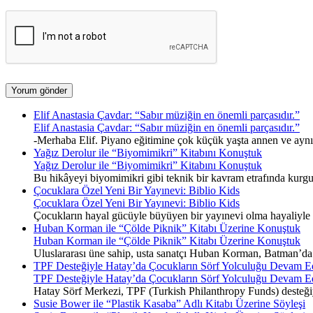
Elif Anastasia Çavdar: “Sabır müziğin en önemli parçasıdır.”
Elif Anastasia Çavdar: “Sabır müziğin en önemli parçasıdır.”
-Merhaba Elif. Piyano eğitimine çok küçük yaşta annen ve ayn
Yağız Derolur ile “Biyomimikri” Kitabını Konuştuk
Yağız Derolur ile “Biyomimikri” Kitabını Konuştuk
Bu hikâyeyi biyomimikri gibi teknik bir kavram etrafında kurgu
Çocuklara Özel Yeni Bir Yayınevi: Biblio Kids
Çocuklara Özel Yeni Bir Yayınevi: Biblio Kids
Çocukların hayal gücüyle büyüyen bir yayınevi olma hayaliyle y
Huban Korman ile “Çölde Piknik” Kitabı Üzerine Konuştuk
Huban Korman ile “Çölde Piknik” Kitabı Üzerine Konuştuk
Uluslararası üne sahip, usta sanatçı Huban Korman, Batman’da ge
TPF Desteğiyle Hatay’da Çocukların Sörf Yolculuğu Devam E
TPF Desteğiyle Hatay’da Çocukların Sörf Yolculuğu Devam E
Hatay Sörf Merkezi, TPF (Turkish Philanthropy Funds) desteğiyle 
Susie Bower ile “Plastik Kasaba” Adlı Kitabı Üzerine Söyleşi