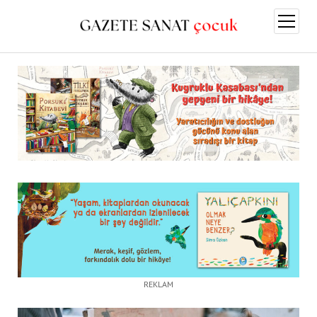
menüy
aç
REKLAM