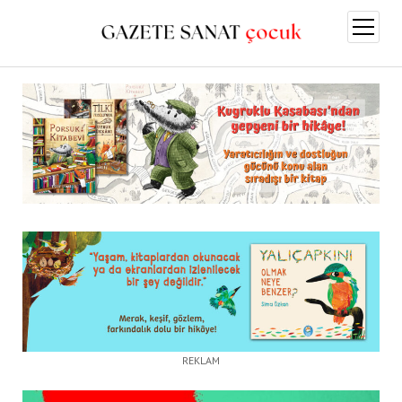
menüy
aç
REKLAM