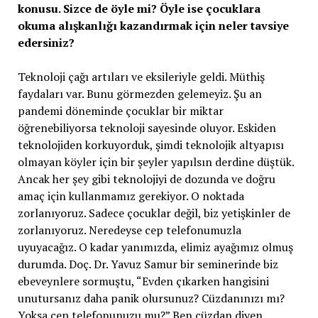
konusu. Sizce de öyle mi? Öyle ise çocuklara
okuma alışkanlığı kazandırmak için neler tavsiye
edersiniz?
Teknoloji çağı artıları ve eksileriyle geldi. Müthiş
faydaları var. Bunu görmezden gelemeyiz. Şu an
pandemi döneminde çocuklar bir miktar
öğrenebiliyorsa teknoloji sayesinde oluyor. Eskiden
teknolojiden korkuyorduk, şimdi teknolojik altyapısı
olmayan köyler için bir şeyler yapılsın derdine düştük.
Ancak her şey gibi teknolojiyi de dozunda ve doğru
amaç için kullanmamız gerekiyor. O noktada
zorlanıyoruz. Sadece çocuklar değil, biz yetişkinler de
zorlanıyoruz. Neredeyse cep telefonumuzla
uyuyacağız. O kadar yanımızda, elimiz ayağımız olmuş
durumda. Doç. Dr. Yavuz Samur bir seminerinde biz
ebeveynlere sormuştu, “Evden çıkarken hangisini
unutursanız daha panik olursunuz? Cüzdanınızı mı?
Yoksa cep telefonunuzu mu?” Ben cüzdan diyen