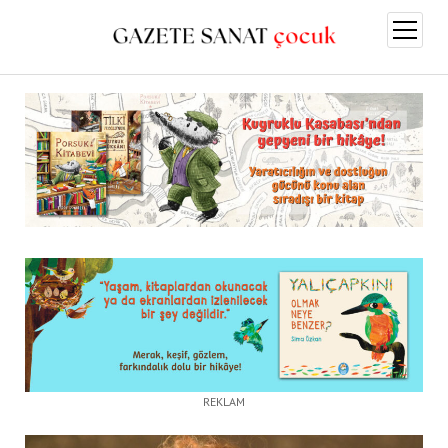
menüy
aç
REKLAM