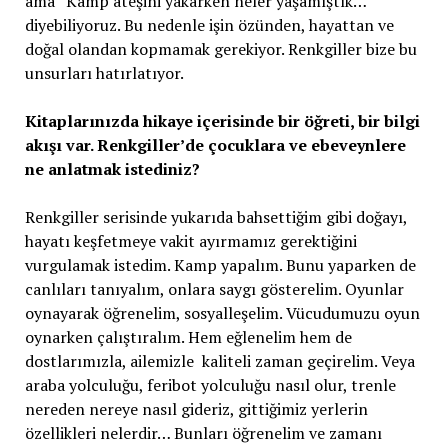
ama “Kamp ateşini yakarken neler yaşamıştık…”
diyebiliyoruz. Bu nedenle işin özünden, hayattan ve
doğal olandan kopmamak gerekiyor. Renkgiller bize bu
unsurları hatırlatıyor.
Kitaplarınızda hikaye içerisinde bir öğreti, bir bilgi
akışı var. Renkgiller’de çocuklara ve ebeveynlere
ne anlatmak istediniz?
Renkgiller serisinde yukarıda bahsettiğim gibi doğayı,
hayatı keşfetmeye vakit ayırmamız gerektiğini
vurgulamak istedim. Kamp yapalım. Bunu yaparken de
canlıları tanıyalım, onlara saygı gösterelim. Oyunlar
oynayarak öğrenelim, sosyalleşelim. Vücudumuzu oyun
oynarken çalıştıralım. Hem eğlenelim hem de
dostlarımızla, ailemizle kaliteli zaman geçirelim. Veya
araba yolculuğu, feribot yolculuğu nasıl olur, trenle
nereden nereye nasıl gideriz, gittiğimiz yerlerin
özellikleri nelerdir… Bunları öğrenelim ve zamanı