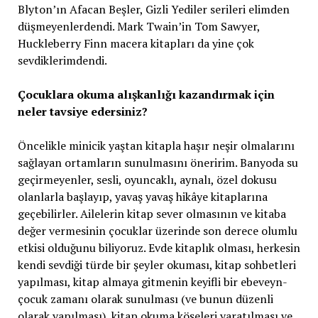
Blyton’ın Afacan Beşler, Gizli Yediler serileri elimden
düşmeyenlerdendi. Mark Twain’in Tom Sawyer,
Huckleberry Finn macera kitapları da yine çok
sevdiklerimdendi.
Çocuklara okuma alışkanlığı kazandırmak için
neler tavsiye edersiniz?
Öncelikle minicik yaştan kitapla haşır neşir olmalarını
sağlayan ortamların sunulmasını öneririm. Banyoda su
geçirmeyenler, sesli, oyuncaklı, aynalı, özel dokusu
olanlarla başlayıp, yavaş yavaş hikâye kitaplarına
geçebilirler. Ailelerin kitap sever olmasının ve kitaba
değer vermesinin çocuklar üzerinde son derece olumlu
etkisi olduğunu biliyoruz. Evde kitaplık olması, herkesin
kendi sevdiği türde bir şeyler okuması, kitap sohbetleri
yapılması, kitap almaya gitmenin keyifli bir ebeveyn-
çocuk zamanı olarak sunulması (ve bunun düzenli
olarak yapılması), kitap okuma köşeleri yaratılması ve