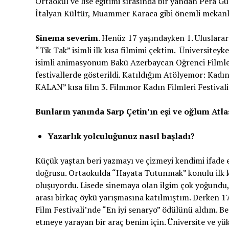
Ortaokul ve lise eğitimi sırasında bir yandan Pera
İtalyan Kültür, Muammer Karaca gibi önemli mekanl
Sinema
severim
. Henüz 17 yaşındayken 1. Uluslarar
“Tik Tak” isimli ilk kısa filmimi çektim. Üniversite
isimli animasyonum Bakü Azerbaycan Öğrenci Filmleri
festivallerde gösterildi. Katıldığım Atölyemor: Ka
KALAN” kısa film 3. Filmmor Kadın Filmleri Festivali
Bunlar
ı
n yan
ı
nda Sarp
Ç
etin
’ı
n e
ş
i ve o
ğ
lum Atla
Yazarl
ı
k yolculu
ğ
unuz nas
ı
l ba
ş
lad
ı
?
Küçük yaştan beri yazmayı ve çizmeyi kendimi ifade 
doğrusu. Ortaokulda “Hayata Tutunmak” konulu ilk ki
oluşuyordu. Lisede sinemaya olan ilgim çok yoğundu,
arası birkaç öykü yarışmasına katılmıştım. Derken 1
Film Festivali’nde “En iyi senaryo” ödülünü aldım. B
etmeye yarayan bir araç benim için. Üniversite ve yüks