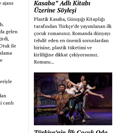
Kasaba” Adlı Kitabı
e ajans
Üzerine Söyleşi
Plastik Kasaba, Günışığı Kitaplığı
ı.
tarafından Türkçe’de yayımlanan ilk
da gelen
çocuk romanınız. Romanda dünyayı
irdi,
tehdit eden en önemli sorunlardan
Otuk ile
birisine, plastik tüketimi ve
talama
kirliliğine dikkat çekiyorsunuz.
ve
Romanı...
eriyle
dan
i canlı
Türkiye’nin İlk Çocuk Oda