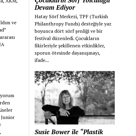
Çocukların Sörf Yolculuğu
la, AKM,
Devam Ediyor
Hatay Sörf Merkezi, TPF (Turkish
aldım ve
Philanthropy Funds) desteğiyle yaz
ead”
boyunca dört sörf şenliği ve bir
ararası
festival düzenledi. Çocukların
NA
fikirleriyle şekillenen etkinlikler,
sporun ötesinde dayanışmayı,
ifade...
mıyorum
erden
iseler
 Junior
r
Susie Bower ile “Plastik
,