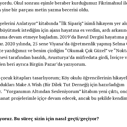
şuyordu. Okul sonrası eşimle beraber kurduğumuz Fikrimahsul il
 yine bir parçası metin yazma becerisi oldu.
lerini Anlatıyor” kitabında “İlk Sipariş” isimli hikayem yer ald
ütmek istediğim için ajans hayatına es verdim, ardı arkasın
uğuma devam etmeye başladım. 2019’da Bavul Dergisi hayatıma g
ar. 2020 yılında, 25 sene Viyana’da öğretmenlik yapmış Selma 
likte yazdığımız ve benim çizdiğim “Okumak Çok Güzel” ve “Nok
evi tarafından basıldı, Avusturya’da müfredata girdi, İsviçre 
’den beri ayrıca Birgün Pazar’da yazıyorum.
 çocuk kitapları tasarlıyorum; Köy okulu öğrencilerinin hikayel
dukları Make A Wish (Bir Dilek Tut Derneği) için hazırladığım
ir. “Yorganımın Altından Sesleniyorum” kitabım yeni çıktı, on
sanat projelerimle içiçe devam edecek, ancak bu şekilde kendim
iyoruz. Bu s
ü
re
ç
sizin i
ç
in nas
ı
l ge
ç
ti/ge
ç
iyor?