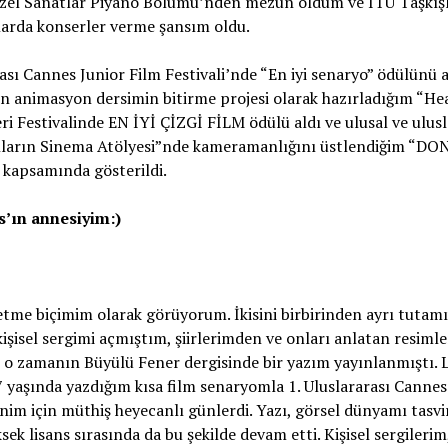
 Güzel Sanatlar Piyano Bölümü’nden mezun oldum ve İTU Taşkış
arda konserler verme şansım oldu.
ası Cannes Junior Film Festivali’nde “En iyi senaryo” ödülünü 
yken animasyon dersimin bitirme projesi olarak hazırladığım “H
 Festivalinde EN İYİ ÇİZGİ FİLM ödülü aldı ve ulusal ve ulusl
dınların Sinema Atölyesi”nde kameramanlığını üstlendiğim “DO
 kapsamında gösterildi.
s
’ı
n annesiyim:)
etme biçimim olarak görüyorum. İkisini birbirinden ayrı tuta
şisel sergimi açmıştım, şiirlerimden ve onları anlatan resiml
 o zamanın Büyülü Fener dergisinde bir yazım yayınlanmıştı. L
7 yaşında yazdığım kısa film senaryomla 1. Uluslararası Cannes
enim için müthiş heyecanlı günlerdi. Yazı, görsel dünyamı tasvi
ek lisans sırasında da bu şekilde devam etti. Kişisel sergilerim