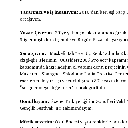
Tasar
ı
mc
ı
ve i
ş
insan
ı
y
ı
m:
2010’dan beri eşi Sarp Çe
ortağıyım.
Yazar-
Ç
izer
im;
20’ye yakın çocuk kitabında ağırlık
Söylenmişlikler köşemde ve Birgün Pazar’da yazıyo
Sanatçıyım;
“Maskeli Balo” ve “Üç Renk” adında 2 ki
çizgi-şiir işlerimin “Outsiders2005 Project” kapsa
kapsamında hazırladığım el yapımı dergi projesinin 
Museum – Shanghai, Shiodome Italia Creative Center 
eserlerim ile yurt içi ve yurt dışında 80’e yakın karm
“sergilenmeye değer eser” olarak görüldü.
G
ö
n
ü
ll
ü
y
ü
m;
5 sene Türkiye Eğitim Gönülleri Vakfı
Gençlik Festivali juri takımındayım.
M
ü
zik severim:
Okul öncesi yaşta renklerle notalar