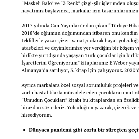
“Maskeli Balo” ve “3 Renk” çizgi-şiir işlerimden olu
hayatımız başlayınca, markalar için tasarımlarımızın
2017 yılında Can Yayınları’ndan çıkan “Türkiye Hikaye
2018’de oğlumun doğumundan itibaren onu kendim büy
tekliflerle yazar-çizer- sanatçı olarak hayat yolcul
atasözleri ve deyimlerimize yer verdiğim bir köşem v
birlikte yurtdışında yaşayan Türk çocuklar için bir
İşaretlerini Öğreniyorum” kitaplarımız E.Weber yayın
Almanya’da satılıyor, 3. kitap için çalışıyoruz. 2020
Ayrıca markalara özel sosyal sorumluluk projeleri ve
zorlu hastalıklarla mücadele eden çocuklara umut ol
“Umudun Çocukları” kitabı bu kitaplardan en özelid
birazdan söz ederiz. Yolculuğum yazarak, çizerek ve 
hissediyorum.
D
ü
nyaca pandemi gibi zorlu bir s
ü
re
ç
ten ge
ç