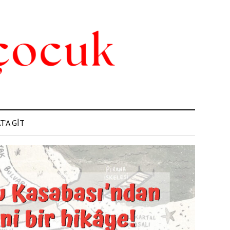
’A GİT