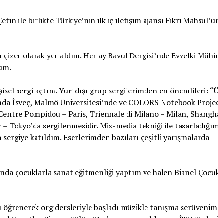
tin ile birlikte Türkiye’nin ilk iç iletişim ajansı Fikri Mahsul’
lı çizer olarak yer aldım. Her ay Bavul Dergisi’nde Evvelki Müh
rum.
şisel sergi açtım. Yurtdışı grup sergilerimden en önemlileri: “
mında İsveç, Malmö Üniversitesi’nde ve COLORS Notebook Proje
Centre Pompidou – Paris, Triennale di Milano – Milan, Shangh
– Tokyo’da sergilenmesidir. Mix-media tekniği ile tasarladığı
a sergiye katıldım. Eserlerimden bazıları çeşitli yarışmalarda
’nda çocuklarla sanat eğitmenliği yaptım ve halen Bianel Çocu
ı öğrenerek org dersleriyle başladı müzikle tanışma serüvenim