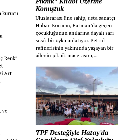
Piknik” Kitabı Üzerine
Konuştuk
un kurucu
Uluslararası üne sahip, usta sanatçı
Huban Korman, Batman’da geçen
çocukluğunun anılarına dayalı sarı
im
sıcak bir öykü anlatıyor. Petrol
rafinerisinin yakınında yaşayan bir
ailenin piknik macerasını,...
Üç Renk”
ct
ai Art
m
k ve
TPF Desteğiyle Hatay’da
.