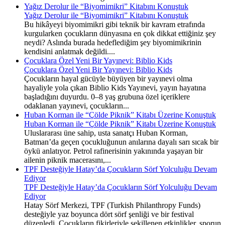
Yağız Derolur ile “Biyomimikri” Kitabını Konuştuk
Yağız Derolur ile “Biyomimikri” Kitabını Konuştuk
Bu hikâyeyi biyomimikri gibi teknik bir kavram etrafında
kurgularken çocukların dünyasına en çok dikkat ettiğiniz şey
neydi? Aslında burada hedeflediğim şey biyomimikrinin
kendisini anlatmak değildi....
Çocuklara Özel Yeni Bir Yayınevi: Biblio Kids
Çocuklara Özel Yeni Bir Yayınevi: Biblio Kids
Çocukların hayal gücüyle büyüyen bir yayınevi olma
hayaliyle yola çıkan Biblio Kids Yayınevi, yayın hayatına
başladığını duyurdu. 0–8 yaş grubuna özel içeriklere
odaklanan yayınevi, çocukların...
Huban Korman ile “Çölde Piknik” Kitabı Üzerine Konuştuk
Huban Korman ile “Çölde Piknik” Kitabı Üzerine Konuştuk
Uluslararası üne sahip, usta sanatçı Huban Korman,
Batman’da geçen çocukluğunun anılarına dayalı sarı sıcak bir
öykü anlatıyor. Petrol rafinerisinin yakınında yaşayan bir
ailenin piknik macerasını,...
TPF Desteğiyle Hatay’da Çocukların Sörf Yolculuğu Devam
Ediyor
TPF Desteğiyle Hatay’da Çocukların Sörf Yolculuğu Devam
Ediyor
Hatay Sörf Merkezi, TPF (Turkish Philanthropy Funds)
desteğiyle yaz boyunca dört sörf şenliği ve bir festival
düzenledi. Çocukların fikirleriyle şekillenen etkinlikler, sporun