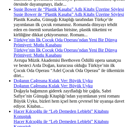
ötesinde dayanışmayı, ifade...
Susie Bower ile “Plastik Kasaba” Adlı Kitabı Üzerine Söyleşi
Susie Bower ile “Plastik Kasaba” Adlı Kitabı Üzerine Söyleşi
Plastik Kasaba, Günışığı Kitaplığı tarafından Türkçe’de
yayımlanan ilk çocuk romanınız. Romanda dünyayı tehdit
eden en önemli sorunlardan birisine, plastik tüketimi ve
kirliliğine dikkat çekiyorsunuz. Romanı...
Türkiye’nin İlk Çocuk Oda Operası’ndan Yeni Bir Dünya
Prömiyeri: Mutlu Kasabası
Türkiye’nin İlk Çocuk Oda Operası’ndan Yeni Bir Dünya
Prömiyeri: Mutlu Kasabası
Avrupa Müzik Akademisi Beethoven Ödüllü opera sanatçısı
ve besteci Arda Doğan, kurucusu olduğu Türkiye’nin ilk
Çocuk Oda Operası “Adel Çocuk Oda Operası” ile ülkemizin
dört...
Doğanın Çağrısına Kulak Ver: Büyük Uyku
Doğanın Çağrısına Kulak Ver: Büyük Uyku
Doğayla bağımızın giderek zayıfladığı bir çağda, Sabri
Safiye’nin Günışığı Kitaplığı’ndan yayımlanan yeni romanı
Büyük Uyku, bizleri hem içsel hem çevresel bir uyanışa davet
ediyor. Kitabın...
Hacer Kılcıoğlu ile “Leb Demeden Leblebi” Kitabını
Konuştuk
Hacer Kılcıoğlu ile “Leb Demeden Leblebi” Kitabını
Konuştuk