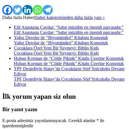
Daha fazla
Haber
Haber kategorisinden daha fazla yazı »
Elif Anastasia Çavdar: “Sabır müziğin en önemli parçasıdır.”
Elif Anastasia Çavdar: “Sabır müziğin en önemli parçasıdır.”
Yağız Derolur ile “Biyomimikri” Kitabını Konuştuk
Yağız Derolur ile “Biyomimikri” Kitabını Konuştuk
Çocuklara Özel Yeni Bir Yayınevi: Biblio Kids
Çocuklara Özel Yeni Bir Yayınevi: Biblio Kids
Huban Korman ile “Çölde Piknik” Kitabı Üzerine Konuştuk
Huban Korman ile “Çölde Piknik” Kitabı Üzerine Konuştuk
TPF Desteğiyle Hatay’da Çocukların Sörf Yolculuğu Devam
Ediyor
TPF Desteğiyle Hatay’da Çocukların Sörf Yolculuğu Devam
Ediyor
İlk yorum yapan siz olun
Bir yanıt yazın
E-posta adresiniz yayınlanmayacak.
Gerekli alanlar
*
ile
işaretlenmişlerdir