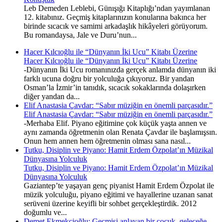
Leb Demeden Leblebi, Günışığı Kitaplığı’ndan yayımlanan
12. kitabınız. Geçmiş kitaplarınızın konularına bakınca her
birinde sıcacık ve samimi arkadaşlık hikâyeleri görüyorum.
Bu romandaysa, Jale ve Duru’nun...
Hacer Kılcıoğlu ile “Dünyanın İki Ucu” Kitabı Üzerine
Hacer Kılcıoğlu ile “Dünyanın İki Ucu” Kitabı Üzerine
-Dünyanın İki Ucu romanınızda gerçek anlamda dünyanın iki
farklı ucuna doğru bir yolculuğa çıkıyoruz. Bir yandan
Osman’la İzmir’in tanıdık, sıcacık sokaklarında dolaşırken
diğer yandan da...
Elif Anastasia Çavdar: “Sabır müziğin en önemli parçasıdır.”
Elif Anastasia Çavdar: “Sabır müziğin en önemli parçasıdır.”
-Merhaba Elif. Piyano eğitimine çok küçük yaşta annen ve
aynı zamanda öğretmenin olan Renata Çavdar ile başlamışsın.
Onun hem annen hem öğretmenin olması sana nasıl...
Tutku, Disiplin ve Piyano: Hamit Erdem Özpolat’ın Müzikal
Dünyasına Yolculuk
Tutku, Disiplin ve Piyano: Hamit Erdem Özpolat’ın Müzikal
Dünyasına Yolculuk
Gaziantep’te yaşayan genç piyanist Hamit Erdem Özpolat ile
müzik yolculuğu, piyano eğitimi ve hayallerine uzanan sanat
serüveni üzerine keyifli bir sohbet gerçekleştirdik. 2012
doğumlu ve...
Demet Ekmekçioğlu: Geçmişi anlayan bir çocuk, geleceğe