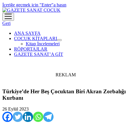
İçeriğe geçmek için "Enter"a basın
menüyü
aç
Geri
ANA SAYFA
ÇOCUK KİTAPLARI
menüyü
Kitap İncelemeleri
aç
RÖPORTAJLAR
GAZETE SANAT’A GİT
REKLAM
Türkiye’de Her Beş Çocuktan Biri Akran Zorbalığı
Kurbanı
26 Eylül 2023