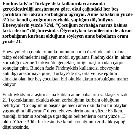
Findmykids’in Türkiye’deki kullanıcıları arasında
gerçekleştirdiği araştırmaya göre, okul çağındaki her beş
çocuktan biri akran zorbalığına uğruyor. Anne babaların yüzde
3’ü ise kendi çocuğunun zorbalık yaptığını düşünüyor.
Ebeveynlerin yüzde 72’si, “Çocuğum zorbalığa maruz kalırsa
fark ederim” düşüncesinde. Öğrenciyken kendilerinin de akran
zorbalığının kurbanı olduğunu söyleyen anne babaların oranı
yüzde 21.
Ebeveynlerin çocuklarının konumunu harita üzerinde anlık olarak
takip edebilmelerini sağlayan mobil uygulama Findmykids’in, akran
zorbalığı üzerine Türkiye’de gerçekleştirdiği araştırmadan çarpıcı
sonuçlar çıktı. Binden fazla Findmykids kullanıcısı ebeveynin
katıldığı araştırmaya göre, Türkiye’de ilk, orta ve lise eğitimi
almakta olan her beş çocuktan biri okulda akran zorbalığına maruz
kalıyor.
Findmykids’in araştırmasına katılan anne babaların yaklaşık yüzde
21’i çocuklarının okulda akran zorbalığının kurbanı olduğunu
belirtiyor. “Çocuğumun başına gelmedi ama okulda bu tür olaylar
yaşandığını biliyorum” diyen ebeveynlerin oranı yüzde 63 iken,
tanıdığı birisinin zorbalığa uğradığını belirtenlerin oranı yüzde 13
oldu. Yüzde 3’lük bir kesim ise kendi çocuğunun zorbalık yaptığı
düşüncesinde.