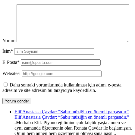
Yorum
İsim*
E-Posta*
Websitesi
Daha sonraki yorumlarımda kullanılması için adım, e-posta
adresim ve site adresim bu tarayıcıya kaydedilsin.
Elif Anastasia Çavdar: “Sabır müziğin en önemli parçasıdır.”
Elif Anastasia Çavdar: “Sabır müziğin en önemli parçasıdır.”
-Merhaba Elif. Piyano eğitimine çok küçük yaşta annen ve
aynı zamanda öğretmenin olan Renata Çavdar ile başlamışsın.
Onun hem annen hem öğretmenin olması sana nasıl...