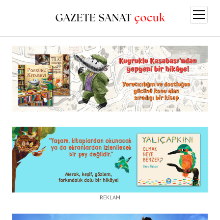
menüy
aç
REKLAM