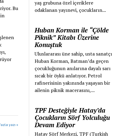
da
yaş grubuna özel içeriklere
riyor. Bu
odaklanan yayınevi, çocukların...
nin
Huban Korman ile “Çölde
Piknik” Kitabı Üzerine
işlenen
Konuştuk
k
yı,
Uluslararası üne sahip, usta sanatçı
ürüyor
Huban Korman, Batman’da geçen
çocukluğunun anılarına dayalı sarı
sıcak bir öykü anlatıyor. Petrol
rafinerisinin yakınında yaşayan bir
ailenin piknik macerasını,...
TPF Desteğiyle Hatay’da
Çocukların Sörf Yolculuğu
Devam Ediyor
azla yazı »
Hatay Sörf Merkezi, TPF (Turkish