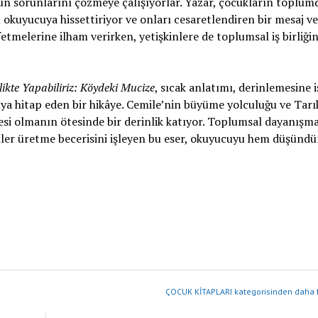
öyün sorunlarını çözmeye çalışıyorlar. Yazar, çocukların toplum
 okuyucuya hissettiriyor ve onları cesaretlendiren bir mesaj ve
tmelerine ilham verirken, yetişkinlere de toplumsal iş birliği
likte Yapabiliriz: Köydeki Mucize
, sıcak anlatımı, derinlemesine 
uya hitap eden bir hikâye. Cemile’nin büyüme yolculuğu ve Tarı
esi olmanın ötesinde bir derinlik katıyor. Toplumsal dayanışma
mler üretme becerisini işleyen bu eser, okuyucuyu hem düşünd
ÇOCUK KİTAPLARI kategorisinden daha f