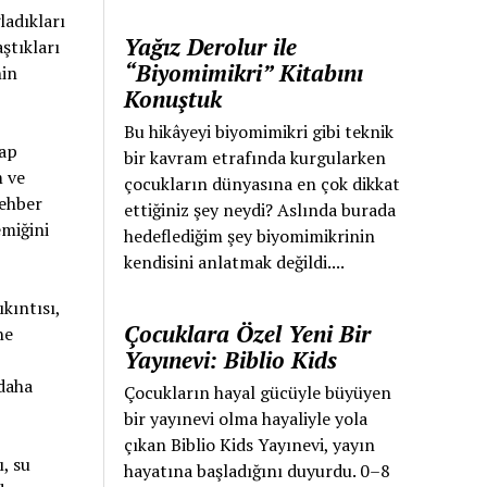
ladıkları
Yağız Derolur ile
ştıkları
“Biyomimikri” Kitabını
nin
Konuştuk
Bu hikâyeyi biyomimikri gibi teknik
tap
bir kavram etrafında kurgularken
m ve
çocukların dünyasına en çok dikkat
rehber
ettiğiniz şey neydi? Aslında burada
emiğini
hedeflediğim şey biyomimikrinin
kendisini anlatmak değildi....
kıntısı,
Çocuklara Özel Yeni Bir
ne
Yayınevi: Biblio Kids
 daha
Çocukların hayal gücüyle büyüyen
bir yayınevi olma hayaliyle yola
çıkan Biblio Kids Yayınevi, yayın
, su
hayatına başladığını duyurdu. 0–8