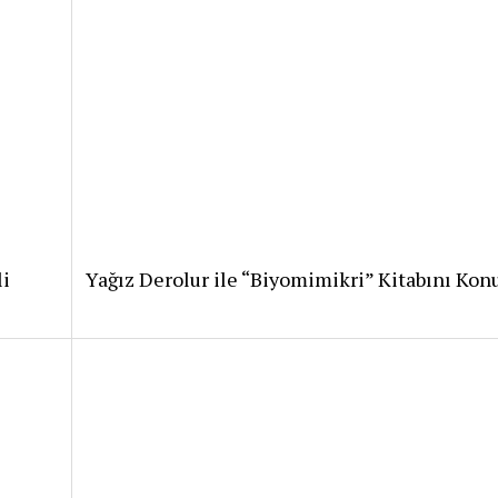
li
Yağız Derolur ile “Biyomimikri” Kitabını Kon