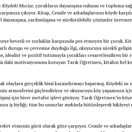
z: Köydeki Mucize
, çocukların dayanışma ruhunu ve topluma sağ
karşımıza çıkıyor. Kitap, Cemile ve arkadaşlarının köyde karşıla
al dayanışma, yardımlaşma ve sürdürülebilir çözümler üretme
eye hevesli ve zorluklar karşısında pes etmeyen bir çocuk. Ki
rlı duruşu ve çevresine duyduğu ilgi, okuyucuya sürekli gelişi
, idealist ve pozitif tutumuyla çocukları cesaretlendiren bir 
nda dahi motivasyonunu koruyan Tarık Öğretmen, kitabın bel k
 olaylara gerçeklik hissi kazandırmayı başarmış. Köydeki su sı
âyenin atmosferini güçlendiriyor ve okuyucuyu köy yaşamının içi
işimi için birer metafor işlevi görüyor. Tarık Öğretmen’in köye
ının iş birliği; tüm bu unsurlar mekânla bütünleşerek hikâyeyi
reket etmenin gücü olarak göze çarpıyor. Cemile ve arkadaşları