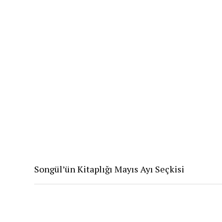
Songül’ün Kitaplığı Mayıs Ayı Seçkisi