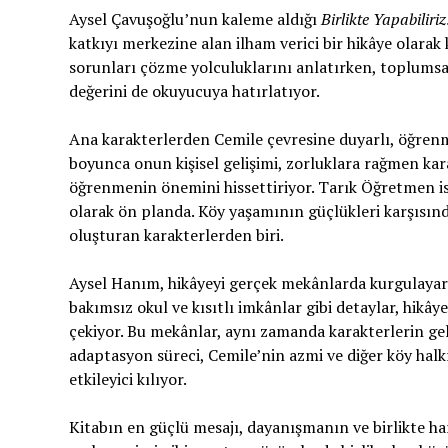
Aysel Çavuşoğlu’nun kaleme aldığı
Birlikte Yapabiliri
katkıyı merkezine alan ilham verici bir hikâye olarak 
sorunları çözme yolculuklarını anlatırken, toplums
değerini de okuyucuya hatırlatıyor.
Ana karakterlerden Cemile çevresine duyarlı, öğrenm
boyunca onun kişisel gelişimi, zorluklara rağmen kara
öğrenmenin önemini hissettiriyor. Tarık Öğretmen ise
olarak ön planda. Köy yaşamının güçlükleri karşısı
oluşturan karakterlerden biri.
Aysel Hanım, hikâyeyi gerçek mekânlarda kurgulayarak
bakımsız okul ve kısıtlı imkânlar gibi detaylar, hik
çekiyor. Bu mekânlar, aynı zamanda karakterlerin gel
adaptasyon süreci, Cemile’nin azmi ve diğer köy halk
etkileyici kılıyor.
Kitabın en güçlü mesajı, dayanışmanın ve birlikte ha