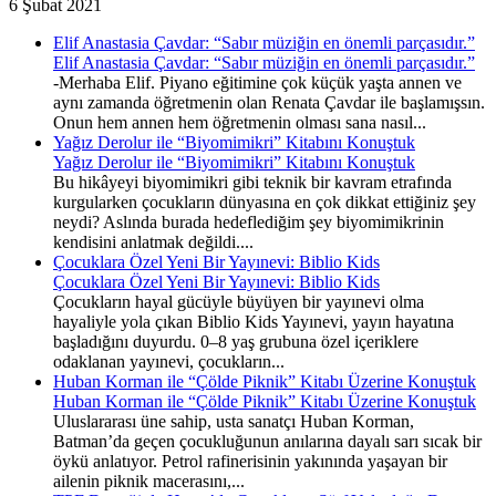
6 Şubat 2021
Elif Anastasia Çavdar: “Sabır müziğin en önemli parçasıdır.”
Elif Anastasia Çavdar: “Sabır müziğin en önemli parçasıdır.”
-Merhaba Elif. Piyano eğitimine çok küçük yaşta annen ve
aynı zamanda öğretmenin olan Renata Çavdar ile başlamışsın.
Onun hem annen hem öğretmenin olması sana nasıl...
Yağız Derolur ile “Biyomimikri” Kitabını Konuştuk
Yağız Derolur ile “Biyomimikri” Kitabını Konuştuk
Bu hikâyeyi biyomimikri gibi teknik bir kavram etrafında
kurgularken çocukların dünyasına en çok dikkat ettiğiniz şey
neydi? Aslında burada hedeflediğim şey biyomimikrinin
kendisini anlatmak değildi....
Çocuklara Özel Yeni Bir Yayınevi: Biblio Kids
Çocuklara Özel Yeni Bir Yayınevi: Biblio Kids
Çocukların hayal gücüyle büyüyen bir yayınevi olma
hayaliyle yola çıkan Biblio Kids Yayınevi, yayın hayatına
başladığını duyurdu. 0–8 yaş grubuna özel içeriklere
odaklanan yayınevi, çocukların...
Huban Korman ile “Çölde Piknik” Kitabı Üzerine Konuştuk
Huban Korman ile “Çölde Piknik” Kitabı Üzerine Konuştuk
Uluslararası üne sahip, usta sanatçı Huban Korman,
Batman’da geçen çocukluğunun anılarına dayalı sarı sıcak bir
öykü anlatıyor. Petrol rafinerisinin yakınında yaşayan bir
ailenin piknik macerasını,...