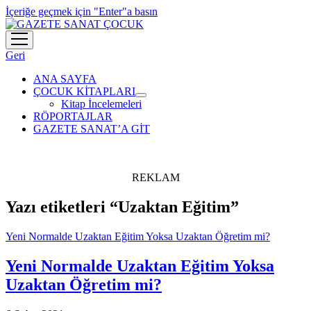
İçeriğe geçmek için "Enter"a basın
menüyü
aç
Geri
ANA SAYFA
ÇOCUK KİTAPLARI
menüyü
Kitap İncelemeleri
aç
RÖPORTAJLAR
GAZETE SANAT’A GİT
REKLAM
Yazı etiketleri “Uzaktan Eğitim”
Yeni Normalde Uzaktan Eğitim Yoksa Uzaktan Öğretim mi?
Yeni Normalde Uzaktan Eğitim Yoksa
Uzaktan Öğretim mi?