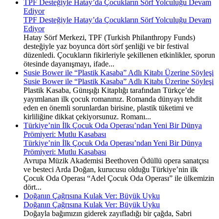
TPF Desteğiyle Hatay’da Çocukların Sörf Yolculuğu Devam
Ediyor
TPF Desteğiyle Hatay’da Çocukların Sörf Yolculuğu Devam
Ediyor
Hatay Sörf Merkezi, TPF (Turkish Philanthropy Funds)
desteğiyle yaz boyunca dört sörf şenliği ve bir festival
düzenledi. Çocukların fikirleriyle şekillenen etkinlikler, sporun
ötesinde dayanışmayı, ifade...
Susie Bower ile “Plastik Kasaba” Adlı Kitabı Üzerine Söyleşi
Susie Bower ile “Plastik Kasaba” Adlı Kitabı Üzerine Söyleşi
Plastik Kasaba, Günışığı Kitaplığı tarafından Türkçe’de
yayımlanan ilk çocuk romanınız. Romanda dünyayı tehdit
eden en önemli sorunlardan birisine, plastik tüketimi ve
kirliliğine dikkat çekiyorsunuz. Romanı...
Türkiye’nin İlk Çocuk Oda Operası’ndan Yeni Bir Dünya
Prömiyeri: Mutlu Kasabası
Türkiye’nin İlk Çocuk Oda Operası’ndan Yeni Bir Dünya
Prömiyeri: Mutlu Kasabası
Avrupa Müzik Akademisi Beethoven Ödüllü opera sanatçısı
ve besteci Arda Doğan, kurucusu olduğu Türkiye’nin ilk
Çocuk Oda Operası “Adel Çocuk Oda Operası” ile ülkemizin
dört...
Doğanın Çağrısına Kulak Ver: Büyük Uyku
Doğanın Çağrısına Kulak Ver: Büyük Uyku
Doğayla bağımızın giderek zayıfladığı bir çağda, Sabri