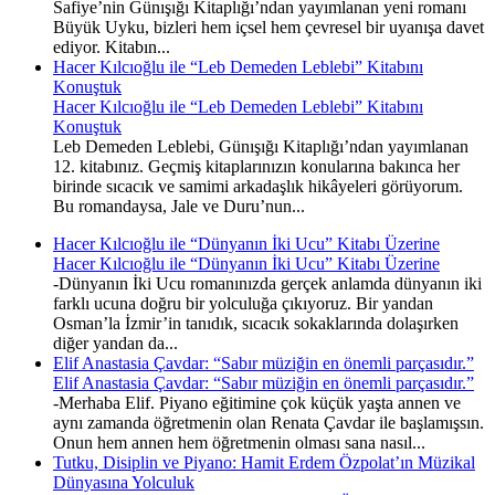
Safiye’nin Günışığı Kitaplığı’ndan yayımlanan yeni romanı
Büyük Uyku, bizleri hem içsel hem çevresel bir uyanışa davet
ediyor. Kitabın...
Hacer Kılcıoğlu ile “Leb Demeden Leblebi” Kitabını
Konuştuk
Hacer Kılcıoğlu ile “Leb Demeden Leblebi” Kitabını
Konuştuk
Leb Demeden Leblebi, Günışığı Kitaplığı’ndan yayımlanan
12. kitabınız. Geçmiş kitaplarınızın konularına bakınca her
birinde sıcacık ve samimi arkadaşlık hikâyeleri görüyorum.
Bu romandaysa, Jale ve Duru’nun...
Hacer Kılcıoğlu ile “Dünyanın İki Ucu” Kitabı Üzerine
Hacer Kılcıoğlu ile “Dünyanın İki Ucu” Kitabı Üzerine
-Dünyanın İki Ucu romanınızda gerçek anlamda dünyanın iki
farklı ucuna doğru bir yolculuğa çıkıyoruz. Bir yandan
Osman’la İzmir’in tanıdık, sıcacık sokaklarında dolaşırken
diğer yandan da...
Elif Anastasia Çavdar: “Sabır müziğin en önemli parçasıdır.”
Elif Anastasia Çavdar: “Sabır müziğin en önemli parçasıdır.”
-Merhaba Elif. Piyano eğitimine çok küçük yaşta annen ve
aynı zamanda öğretmenin olan Renata Çavdar ile başlamışsın.
Onun hem annen hem öğretmenin olması sana nasıl...
Tutku, Disiplin ve Piyano: Hamit Erdem Özpolat’ın Müzikal
Dünyasına Yolculuk