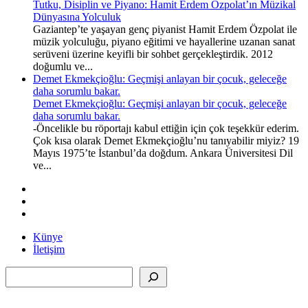
Tutku, Disiplin ve Piyano: Hamit Erdem Özpolat’ın Müzikal
Dünyasına Yolculuk
Gaziantep’te yaşayan genç piyanist Hamit Erdem Özpolat ile
müzik yolculuğu, piyano eğitimi ve hayallerine uzanan sanat
serüveni üzerine keyifli bir sohbet gerçekleştirdik. 2012
doğumlu ve...
Demet Ekmekçioğlu: Geçmişi anlayan bir çocuk, geleceğe
daha sorumlu bakar.
Demet Ekmekçioğlu: Geçmişi anlayan bir çocuk, geleceğe
daha sorumlu bakar.
-Öncelikle bu röportajı kabul ettiğin için çok teşekkür ederim.
Çok kısa olarak Demet Ekmekçioğlu’nu tanıyabilir miyiz? 19
Mayıs 1975’te İstanbul’da doğdum. Ankara Üniversitesi Dil
ve...
Künye
İletişim
Ara