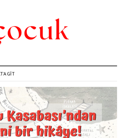
’A GİT