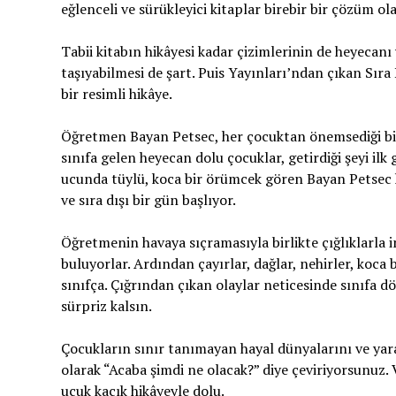
eğlenceli ve sürükleyici kitaplar birebir bir çözüm ola
Tabii kitabın hikâyesi kadar çizimlerinin de heyecanı
taşıyabilmesi de şart. Puis Yayınları’ndan çıkan Sıra 
bir resimli hikâye.
Öğretmen Bayan Petsec, her çocuktan önemsediği bir ş
sınıfa gelen heyecan dolu çocuklar, getirdiği şeyi ilk
ucunda tüylü, koca bir örümcek gören Bayan Petsec h
ve sıra dışı bir gün başlıyor.
Öğretmenin havaya sıçramasıyla birlikte çığlıklarla 
buluyorlar. Ardından çayırlar, dağlar, nehirler, koca b
sınıfça. Çığrından çıkan olaylar neticesinde sınıfa d
sürpriz kalsın.
Çocukların sınır tanımayan hayal dünyalarını ve yara
olarak “Acaba şimdi ne olacak?” diye çeviriyorsunuz. V
uçuk kaçık hikâyeyle dolu.