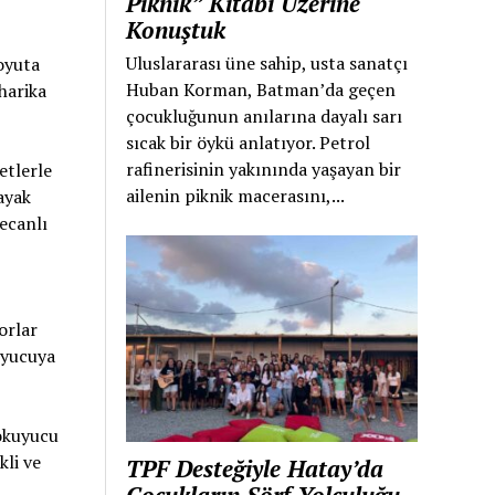
Piknik” Kitabı Üzerine
Konuştuk
Uluslararası üne sahip, usta sanatçı
boyuta
Huban Korman, Batman’da geçen
harika
çocukluğunun anılarına dayalı sarı
sıcak bir öykü anlatıyor. Petrol
rafinerisinin yakınında yaşayan bir
etlerle
ailenin piknik macerasını,...
 ayak
ecanlı
orlar
kuyucuya
 okuyucu
kli ve
TPF Desteğiyle Hatay’da