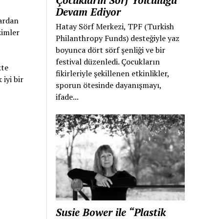
Çocukların Sörf Yolculuğu
Devam Ediyor
lardan
Hatay Sörf Merkezi, TPF (Turkish
zimler
Philanthropy Funds) desteğiyle yaz
boyunca dört sörf şenliği ve bir
festival düzenledi. Çocukların
kte
fikirleriyle şekillenen etkinlikler,
iyi bir
sporun ötesinde dayanışmayı,
ifade...
Susie Bower ile “Plastik