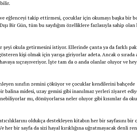
bilir.
 ve eğlenceyi takip ettirmesi, çocuklar için okumayı başka bir 
Dışı Bir Gün, tüm bu saydığım özelliklere fazlasıyla sahip olan 
eyi okula getirmesini istiyor. Ellerinde çanta ya da farklı pak
 gösteren kişi olmak için yarışa giriyorlar adeta. Ancak o sırada
avaya sıçrayıveriyor. İşte tam da o anda olanlar oluyor ve hey
inleyen sınıfın zemini çöküyor ve çocuklar kendilerini bahçede
ir balina midesi, uzay gemisi gibi inanılmaz yerleri ziyaret ediy
önebiliyorlar mı, dönüyorlarsa neler oluyor gibi kısımlar da o
tıcılıklarını oldukça destekleyen kitabın her bir sayfasını bir
e her bir sayfa da sizi hayal kırıklığına uğratmayacak denli ren