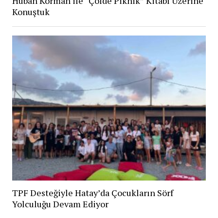
Huban Korman ile “Çölde Piknik” Kitabı Üzerine
Konuştuk
TPF Desteğiyle Hatay’da Çocukların Sörf
Yolculuğu Devam Ediyor