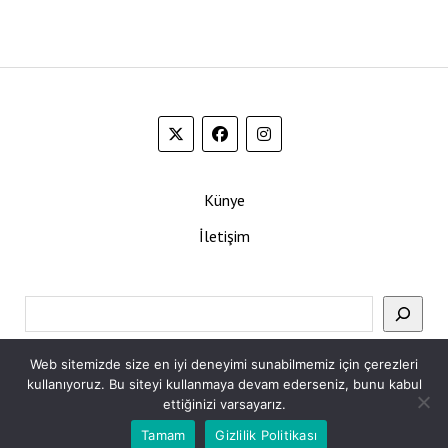
Künye
İletişim
Ara
Web sitemizde size en iyi deneyimi sunabilmemiz için çerezleri
kullanıyoruz. Bu siteyi kullanmaya devam ederseniz, bunu kabul
ettiğinizi varsayarız.
Tamam
Gizlilik Politikası
Mission News Theme
by Compete Themes.