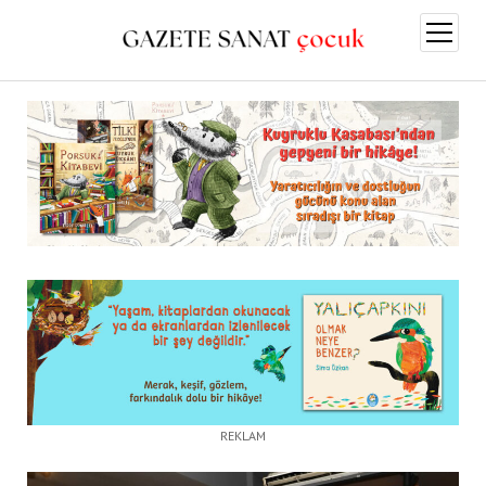
menüy
aç
REKLAM