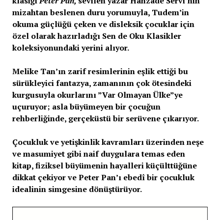
klasiği
Peter Pan,
sevilen yazar Hanzade Servi’nin
mizahtan beslenen duru yorumuyla, Tudem’in
okuma güçlüğü çeken ve disleksik çocuklar için
özel olarak hazırladığı Sen de Oku Klasikler
koleksiyonundaki yerini alıyor.
Melike Tan’ın zarif resimlerinin eşlik ettiği bu
sürükleyici fantazya, zamanının çok ötesindeki
kurgusuyla okurlarını ”Var Olmayan Ülke”ye
uçuruyor; asla büyümeyen bir çocuğun
rehberliğinde, gerçeküstü bir serüvene çıkarıyor.
Çocukluk ve yetişkinlik kavramları üzerinden neşe
ve masumiyet gibi naif duygulara temas eden
kitap, fiziksel büyümenin hayalleri küçülttüğüne
dikkat çekiyor ve Peter Pan’ı ebedî bir çocukluk
idealinin simgesine dönüştürüyor.