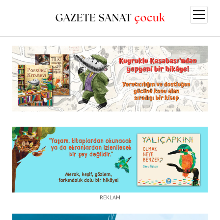
menüy
aç
REKLAM