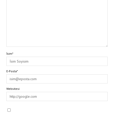
İsim*
E-Posta*
Websitesi