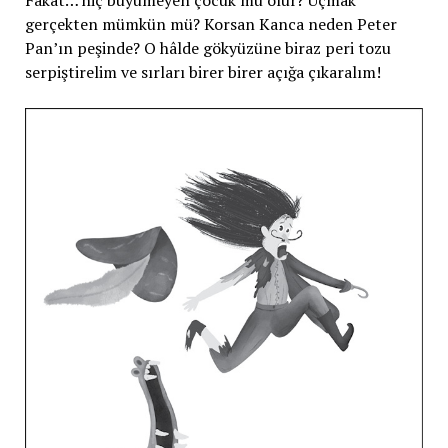
Fakat… hiç büyümeyen çocuk mu olur? Uçmak
gerçekten mümkün mü? Korsan Kanca neden Peter
Pan’ın peşinde? O hâlde gökyüzüne biraz peri tozu
serpiştirelim ve sırları birer birer açığa çıkaralım!