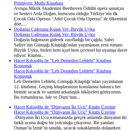
Prömiyeri: Mutlu Kasabası
Avrupa Müzik Akademisi Beethoven Ödüllü opera sanatçısı
ve besteci Arda Doğan, kurucusu olduğu Türkiye’nin ilk
Çocuk Oda Operası “Adel Çocuk Oda Operası” ile ülkemizin
dört...
Doğanın Çağrısına Kulak Ver: Büyük Uyku
Doğanın Çağrısına Kulak Ver: Büyük Uyku
Doğayla bağımızın giderek zayıfladığı bir çağda, Sabri
Safiye’nin Günışığı Kitaplığı’ndan yayımlanan yeni romanı
Büyük Uyku, bizleri hem içsel hem çevresel bir uyanışa davet
ediyor. Kitabın...
Hacer Kılcıoğlu ile “Leb Demeden Leblebi” Kitabını
Konuştuk
Hacer Kılcıoğlu ile “Leb Demeden Leblebi” Kitabını
Konuştuk
Leb Demeden Leblebi, Günışığı Kitaplığı’ndan yayımlanan
12. kitabınız. Geçmiş kitaplarınızın konularına bakınca her
birinde sıcacık ve samimi arkadaşlık hikâyeleri görüyorum.
Bu romandaysa, Jale ve Duru’nun...
Hacer Kılcıoğlu ile “Dünyanın İki Ucu” Kitabı Üzerine
Hacer Kılcıoğlu ile “Dünyanın İki Ucu” Kitabı Üzerine
-Dünyanın İki Ucu romanınızda gerçek anlamda dünyanın iki
farklı ucuna doğru bir yolculuğa çıkıyoruz. Bir yandan
Osman’la İzmir’in tanıdık, sıcacık sokaklarında dolaşırken