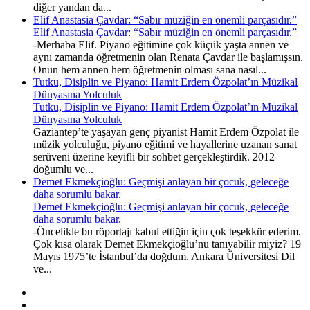
diğer yandan da...
Elif Anastasia Çavdar: “Sabır müziğin en önemli parçasıdır.”
Elif Anastasia Çavdar: “Sabır müziğin en önemli parçasıdır.”
-Merhaba Elif. Piyano eğitimine çok küçük yaşta annen ve
aynı zamanda öğretmenin olan Renata Çavdar ile başlamışsın.
Onun hem annen hem öğretmenin olması sana nasıl...
Tutku, Disiplin ve Piyano: Hamit Erdem Özpolat’ın Müzikal
Dünyasına Yolculuk
Tutku, Disiplin ve Piyano: Hamit Erdem Özpolat’ın Müzikal
Dünyasına Yolculuk
Gaziantep’te yaşayan genç piyanist Hamit Erdem Özpolat ile
müzik yolculuğu, piyano eğitimi ve hayallerine uzanan sanat
serüveni üzerine keyifli bir sohbet gerçekleştirdik. 2012
doğumlu ve...
Demet Ekmekçioğlu: Geçmişi anlayan bir çocuk, geleceğe
daha sorumlu bakar.
Demet Ekmekçioğlu: Geçmişi anlayan bir çocuk, geleceğe
daha sorumlu bakar.
-Öncelikle bu röportajı kabul ettiğin için çok teşekkür ederim.
Çok kısa olarak Demet Ekmekçioğlu’nu tanıyabilir miyiz? 19
Mayıs 1975’te İstanbul’da doğdum. Ankara Üniversitesi Dil
ve...