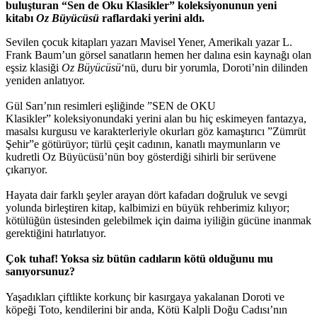
buluşturan “Sen de Oku Klasikler” koleksiyonunun yeni
kitabı
Oz Büyücüsü
raflardaki yerini aldı.
Sevilen çocuk kitapları yazarı Mavisel Yener, Amerikalı yazar L.
Frank Baum’un görsel sanatların hemen her dalına esin kaynağı olan
eşsiz klasiği
Oz Büyücüsü
‘nü, duru bir yorumla, Doroti’nin dilinden
yeniden anlatıyor.
Gül Sarı’nın resimleri eşliğinde ”SEN de OKU
Klasikler” koleksiyonundaki yerini alan bu hiç eskimeyen fantazya,
masalsı kurgusu ve karakterleriyle okurları göz kamaştırıcı ”Zümrüt
Şehir”e götürüyor; türlü çeşit cadının, kanatlı maymunların ve
kudretli Oz Büyücüsü’nün boy gösterdiği sihirli bir serüvene
çıkarıyor.
Hayata dair farklı şeyler arayan dört kafadarı doğruluk ve sevgi
yolunda birleştiren kitap, kalbimizi en büyük rehberimiz kılıyor;
kötülüğün üstesinden gelebilmek için daima iyiliğin gücüne inanmak
gerektiğini hatırlatıyor.
Çok tuhaf! Yoksa siz bütün cadıların kötü olduğunu mu
sanıyorsunuz?
Yaşadıkları çiftlikte korkunç bir kasırgaya yakalanan Doroti ve
köpeği Toto, kendilerini bir anda, Kötü Kalpli Doğu Cadısı’nın