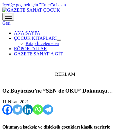
İçeriğe geçmek için "Enter"a basın
menüyü
aç
Geri
ANA SAYFA
ÇOCUK KİTAPLARI
menüyü
Kitap İncelemeleri
aç
RÖPORTAJLAR
GAZETE SANAT’A GİT
REKLAM
Oz Büyücüsü’ne ”SEN de OKU” Dokunuşu…
11 Nisan 2021
Okumaya isteksiz ve disleksik çocukları klasik eserlerle