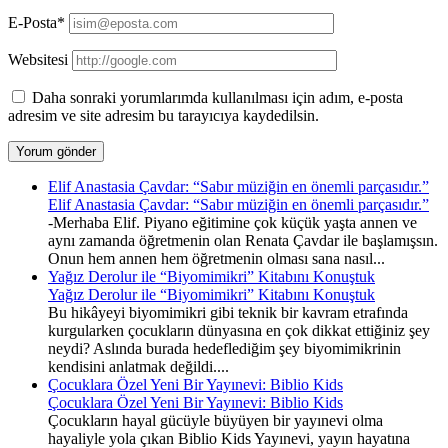
E-Posta*
Websitesi
Daha sonraki yorumlarımda kullanılması için adım, e-posta
adresim ve site adresim bu tarayıcıya kaydedilsin.
Elif Anastasia Çavdar: “Sabır müziğin en önemli parçasıdır.”
Elif Anastasia Çavdar: “Sabır müziğin en önemli parçasıdır.”
-Merhaba Elif. Piyano eğitimine çok küçük yaşta annen ve
aynı zamanda öğretmenin olan Renata Çavdar ile başlamışsın.
Onun hem annen hem öğretmenin olması sana nasıl...
Yağız Derolur ile “Biyomimikri” Kitabını Konuştuk
Yağız Derolur ile “Biyomimikri” Kitabını Konuştuk
Bu hikâyeyi biyomimikri gibi teknik bir kavram etrafında
kurgularken çocukların dünyasına en çok dikkat ettiğiniz şey
neydi? Aslında burada hedeflediğim şey biyomimikrinin
kendisini anlatmak değildi....
Çocuklara Özel Yeni Bir Yayınevi: Biblio Kids
Çocuklara Özel Yeni Bir Yayınevi: Biblio Kids
Çocukların hayal gücüyle büyüyen bir yayınevi olma
hayaliyle yola çıkan Biblio Kids Yayınevi, yayın hayatına