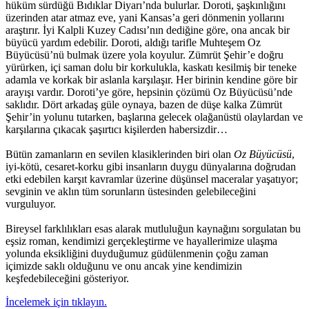
hüküm sürdüğü Bıdıklar Diyarı’nda bulurlar. Doroti, şaşkınlığını
üzerinden atar atmaz eve, yani Kansas’a geri dönmenin yollarını
araştırır. İyi Kalpli Kuzey Cadısı’nın dediğine göre, ona ancak bir
büyücü yardım edebilir. Doroti, aldığı tarifle Muhteşem Oz
Büyücüsü’nü bulmak üzere yola koyulur. Zümrüt Şehir’e doğru
yürürken, içi saman dolu bir korkulukla, kaskatı kesilmiş bir teneke
adamla ve korkak bir aslanla karşılaşır. Her birinin kendine göre bir
arayışı vardır. Doroti’ye göre, hepsinin çözümü Oz Büyücüsü’nde
saklıdır. Dört arkadaş güle oynaya, bazen de düşe kalka Zümrüt
Şehir’in yolunu tutarken, başlarına gelecek olağanüstü olaylardan ve
karşılarına çıkacak şaşırtıcı kişilerden habersizdir…
Bütün zamanların en sevilen klasiklerinden biri olan
Oz Büyücüsü
,
iyi-kötü, cesaret-korku gibi insanların duygu dünyalarına doğrudan
etki edebilen karşıt kavramlar üzerine düşünsel maceralar yaşatıyor;
sevginin ve aklın tüm sorunların üstesinden gelebileceğini
vurguluyor.
Bireysel farklılıkları esas alarak mutluluğun kaynağını sorgulatan bu
eşsiz roman, kendimizi gerçekleştirme ve hayallerimize ulaşma
yolunda eksikliğini duyduğumuz güdülenmenin çoğu zaman
içimizde saklı olduğunu ve onu ancak yine kendimizin
keşfedebileceğini gösteriyor.
İncelemek için tıklayın.