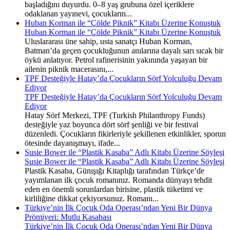
başladığını duyurdu. 0–8 yaş grubuna özel içeriklere
odaklanan yayınevi, çocukların...
Huban Korman ile “Çölde Piknik” Kitabı Üzerine Konuştuk
Huban Korman ile “Çölde Piknik” Kitabı Üzerine Konuştuk
Uluslararası üne sahip, usta sanatçı Huban Korman,
Batman’da geçen çocukluğunun anılarına dayalı sarı sıcak bir
öykü anlatıyor. Petrol rafinerisinin yakınında yaşayan bir
ailenin piknik macerasını,...
TPF Desteğiyle Hatay’da Çocukların Sörf Yolculuğu Devam
Ediyor
TPF Desteğiyle Hatay’da Çocukların Sörf Yolculuğu Devam
Ediyor
Hatay Sörf Merkezi, TPF (Turkish Philanthropy Funds)
desteğiyle yaz boyunca dört sörf şenliği ve bir festival
düzenledi. Çocukların fikirleriyle şekillenen etkinlikler, sporun
ötesinde dayanışmayı, ifade...
Susie Bower ile “Plastik Kasaba” Adlı Kitabı Üzerine Söyleşi
Susie Bower ile “Plastik Kasaba” Adlı Kitabı Üzerine Söyleşi
Plastik Kasaba, Günışığı Kitaplığı tarafından Türkçe’de
yayımlanan ilk çocuk romanınız. Romanda dünyayı tehdit
eden en önemli sorunlardan birisine, plastik tüketimi ve
kirliliğine dikkat çekiyorsunuz. Romanı...
Türkiye’nin İlk Çocuk Oda Operası’ndan Yeni Bir Dünya
Prömiyeri: Mutlu Kasabası
Türkiye’nin İlk Çocuk Oda Operası’ndan Yeni Bir Dünya