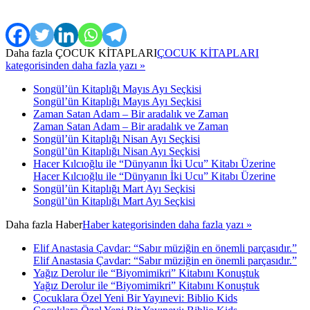
Daha fazla
ÇOCUK KİTAPLARI
ÇOCUK KİTAPLARI
kategorisinden daha fazla yazı »
Songül’ün Kitaplığı Mayıs Ayı Seçkisi
Songül’ün Kitaplığı Mayıs Ayı Seçkisi
Zaman Satan Adam – Bir aradalık ve Zaman
Zaman Satan Adam – Bir aradalık ve Zaman
Songül’ün Kitaplığı Nisan Ayı Seçkisi
Songül’ün Kitaplığı Nisan Ayı Seçkisi
Hacer Kılcıoğlu ile “Dünyanın İki Ucu” Kitabı Üzerine
Hacer Kılcıoğlu ile “Dünyanın İki Ucu” Kitabı Üzerine
Songül’ün Kitaplığı Mart Ayı Seçkisi
Songül’ün Kitaplığı Mart Ayı Seçkisi
Daha fazla
Haber
Haber kategorisinden daha fazla yazı »
Elif Anastasia Çavdar: “Sabır müziğin en önemli parçasıdır.”
Elif Anastasia Çavdar: “Sabır müziğin en önemli parçasıdır.”
Yağız Derolur ile “Biyomimikri” Kitabını Konuştuk
Yağız Derolur ile “Biyomimikri” Kitabını Konuştuk
Çocuklara Özel Yeni Bir Yayınevi: Biblio Kids