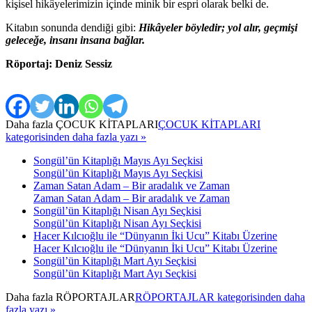
kişisel hikâyelerimizin içinde minik bir espri olarak belki de.
Kitabın sonunda dendiği gibi:
Hikâyeler böyledir; yol alır, geçmişi
geleceğe, insanı insana bağlar.
Röportaj: Deniz Sessiz
Daha fazla
ÇOCUK KİTAPLARI
ÇOCUK KİTAPLARI
kategorisinden daha fazla yazı »
Songül’ün Kitaplığı Mayıs Ayı Seçkisi
Songül’ün Kitaplığı Mayıs Ayı Seçkisi
Zaman Satan Adam – Bir aradalık ve Zaman
Zaman Satan Adam – Bir aradalık ve Zaman
Songül’ün Kitaplığı Nisan Ayı Seçkisi
Songül’ün Kitaplığı Nisan Ayı Seçkisi
Hacer Kılcıoğlu ile “Dünyanın İki Ucu” Kitabı Üzerine
Hacer Kılcıoğlu ile “Dünyanın İki Ucu” Kitabı Üzerine
Songül’ün Kitaplığı Mart Ayı Seçkisi
Songül’ün Kitaplığı Mart Ayı Seçkisi
Daha fazla
RÖPORTAJLAR
RÖPORTAJLAR kategorisinden daha
fazla yazı »