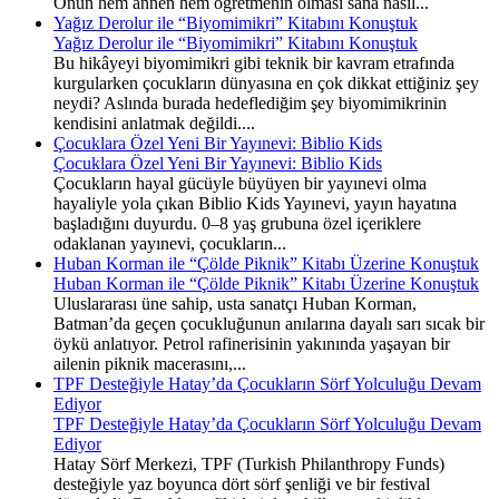
Onun hem annen hem öğretmenin olması sana nasıl...
Yağız Derolur ile “Biyomimikri” Kitabını Konuştuk
Yağız Derolur ile “Biyomimikri” Kitabını Konuştuk
Bu hikâyeyi biyomimikri gibi teknik bir kavram etrafında
kurgularken çocukların dünyasına en çok dikkat ettiğiniz şey
neydi? Aslında burada hedeflediğim şey biyomimikrinin
kendisini anlatmak değildi....
Çocuklara Özel Yeni Bir Yayınevi: Biblio Kids
Çocuklara Özel Yeni Bir Yayınevi: Biblio Kids
Çocukların hayal gücüyle büyüyen bir yayınevi olma
hayaliyle yola çıkan Biblio Kids Yayınevi, yayın hayatına
başladığını duyurdu. 0–8 yaş grubuna özel içeriklere
odaklanan yayınevi, çocukların...
Huban Korman ile “Çölde Piknik” Kitabı Üzerine Konuştuk
Huban Korman ile “Çölde Piknik” Kitabı Üzerine Konuştuk
Uluslararası üne sahip, usta sanatçı Huban Korman,
Batman’da geçen çocukluğunun anılarına dayalı sarı sıcak bir
öykü anlatıyor. Petrol rafinerisinin yakınında yaşayan bir
ailenin piknik macerasını,...
TPF Desteğiyle Hatay’da Çocukların Sörf Yolculuğu Devam
Ediyor
TPF Desteğiyle Hatay’da Çocukların Sörf Yolculuğu Devam
Ediyor
Hatay Sörf Merkezi, TPF (Turkish Philanthropy Funds)
desteğiyle yaz boyunca dört sörf şenliği ve bir festival