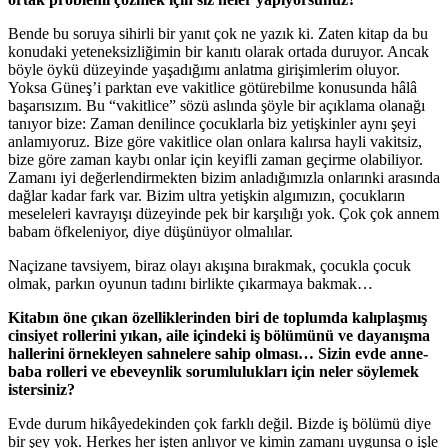
Bende bu soruya sihirli bir yanıt çok ne yazık ki. Zaten kitap da bu
konudaki yeteneksizliğimin bir kanıtı olarak ortada duruyor. Ancak
böyle öykü düzeyinde yaşadığımı anlatma girişimlerim oluyor.
Yoksa Güneş’i parktan eve vakitlice götürebilme konusunda hâlâ
başarısızım. Bu “vakitlice” sözü aslında şöyle bir açıklama olanağı
tanıyor bize: Zaman denilince çocuklarla biz yetişkinler aynı şeyi
anlamıyoruz. Bize göre vakitlice olan onlara kalırsa hayli vakitsiz,
bize göre zaman kaybı onlar için keyifli zaman geçirme olabiliyor.
Zamanı iyi değerlendirmekten bizim anladığımızla onlarınki arasında
dağlar kadar fark var. Bizim ultra yetişkin algımızın, çocukların
meseleleri kavrayışı düzeyinde pek bir karşılığı yok. Çok çok annem
babam öfkeleniyor, diye düşünüyor olmalılar.
Naçizane tavsiyem, biraz olayı akışına bırakmak, çocukla çocuk
olmak, parkın oyunun tadını birlikte çıkarmaya bakmak…
Kitabın öne çıkan özelliklerinden biri de toplumda kalıplaşmış
cinsiyet rollerini yıkan, aile içindeki iş bölümünü ve dayanışma
hallerini örnekleyen sahnelere sahip olması… Sizin evde anne-
baba rolleri ve ebeveynlik sorumlulukları için neler söylemek
istersiniz?
Evde durum hikâyedekinden çok farklı değil. Bizde iş bölümü diye
bir şey yok. Herkes her işten anlıyor ve kimin zamanı uygunsa o işle