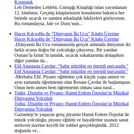
Konuştuk
Leb Demeden Leblebi, Günışığı Kitaplığı’ndan yayımlanan
12. kitabınız. Geçmiş kitaplarınızın konularına bakınca her
birinde sıcacık ve samimi arkadaşlık hikâyeleri görüyorum.
Bu romandaysa, Jale ve Duru’nun...
Hacer Kılcıoğlu ile “Dünyanın İki Ucu” Kitabı Üzerine
Hacer Kılcıoğlu ile “Dünyanın İki Ucu” Kitabı Üzerine
-Dünyanın İki Ucu romanınızda gerçek anlamda dünyanın iki
farklı ucuna doğru bir yolculuğa çıkıyoruz. Bir yandan
Osman’la İzmir’in tanıdık, sıcacık sokaklarında dolaşırken
diğer yandan da...
Elif Anastasia Çavdar: “Sabır müziğin en önemli parçasıdır.”
Elif Anastasia Çavdar: “Sabır müziğin en önemli parçasıdır.”
-Merhaba Elif. Piyano eğitimine çok küçük yaşta annen ve
aynı zamanda öğretmenin olan Renata Çavdar ile başlamışsın.
Onun hem annen hem öğretmenin olması sana nasıl...
Tutku, Disiplin ve Piyano: Hamit Erdem Özpolat’ın Müzikal
Dünyasına Yolculuk
Tutku, Disiplin ve Piyano: Hamit Erdem Özpolat’ın Müzikal
Dünyasına Yolculuk
Gaziantep’te yaşayan genç piyanist Hamit Erdem Özpolat ile
müzik yolculuğu, piyano eğitimi ve hayallerine uzanan sanat
serüveni üzerine keyifli bir sohbet gerçekleştirdik. 2012
doğumlu ve...