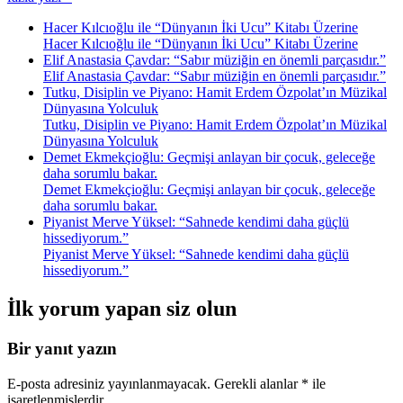
Hacer Kılcıoğlu ile “Dünyanın İki Ucu” Kitabı Üzerine
Hacer Kılcıoğlu ile “Dünyanın İki Ucu” Kitabı Üzerine
Elif Anastasia Çavdar: “Sabır müziğin en önemli parçasıdır.”
Elif Anastasia Çavdar: “Sabır müziğin en önemli parçasıdır.”
Tutku, Disiplin ve Piyano: Hamit Erdem Özpolat’ın Müzikal
Dünyasına Yolculuk
Tutku, Disiplin ve Piyano: Hamit Erdem Özpolat’ın Müzikal
Dünyasına Yolculuk
Demet Ekmekçioğlu: Geçmişi anlayan bir çocuk, geleceğe
daha sorumlu bakar.
Demet Ekmekçioğlu: Geçmişi anlayan bir çocuk, geleceğe
daha sorumlu bakar.
Piyanist Merve Yüksel: “Sahnede kendimi daha güçlü
hissediyorum.”
Piyanist Merve Yüksel: “Sahnede kendimi daha güçlü
hissediyorum.”
İlk yorum yapan siz olun
Bir yanıt yazın
E-posta adresiniz yayınlanmayacak.
Gerekli alanlar
*
ile
işaretlenmişlerdir