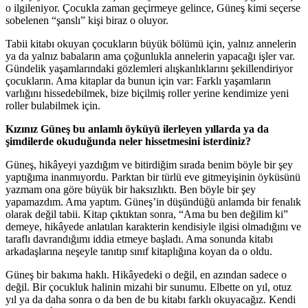
o ilgileniyor. Çocukla zaman geçirmeye gelince, Güneş kimi seçerse
sobelenen “şanslı” kişi biraz o oluyor.
Tabii kitabı okuyan çocukların büyük bölümü için, yalnız annelerin
ya da yalnız babaların ama çoğunlukla annelerin yapacağı işler var.
Gündelik yaşamlarındaki gözlemleri alışkanlıklarını şekillendiriyor
çocukların. Ama kitaplar da bunun için var: Farklı yaşamların
varlığını hissedebilmek, bize biçilmiş roller yerine kendimize yeni
roller bulabilmek için.
Kızınız Güneş bu anlamlı öyküyü ilerleyen yıllarda ya da
şimdilerde okuduğunda neler hissetmesini isterdiniz?
Güneş, hikâyeyi yazdığım ve bitirdiğim sırada benim böyle bir şey
yaptığıma inanmıyordu. Parktan bir türlü eve gitmeyişinin öyküsünü
yazmam ona göre büyük bir haksızlıktı. Ben böyle bir şey
yapamazdım. Ama yaptım. Güneş’in düşündüğü anlamda bir fenalık
olarak değil tabii. Kitap çıktıktan sonra, “Ama bu ben değilim ki”
demeye, hikâyede anlatılan karakterin kendisiyle ilgisi olmadığını ve
taraflı davrandığımı iddia etmeye başladı. Ama sonunda kitabı
arkadaşlarına neşeyle tanıtıp sınıf kitaplığına koyan da o oldu.
Güneş bir bakıma haklı. Hikâyedeki o değil, en azından sadece o
değil. Bir çocukluk halinin mizahi bir sunumu. Elbette on yıl, otuz
yıl ya da daha sonra o da ben de bu kitabı farklı okuyacağız. Kendi