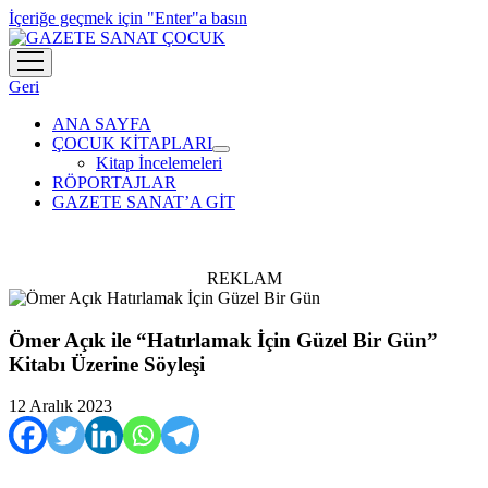
İçeriğe geçmek için "Enter"a basın
menüyü
aç
Geri
ANA SAYFA
ÇOCUK KİTAPLARI
menüyü
Kitap İncelemeleri
aç
RÖPORTAJLAR
GAZETE SANAT’A GİT
REKLAM
Ömer Açık ile “Hatırlamak İçin Güzel Bir Gün”
Kitabı Üzerine Söyleşi
12 Aralık 2023