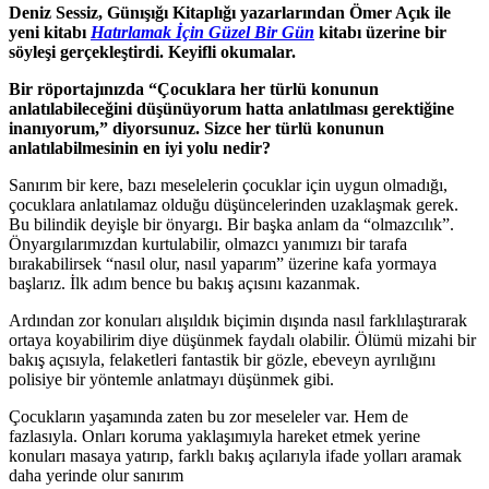
Deniz Sessiz, Günışığı Kitaplığı yazarlarından Ömer Açık ile
yeni kitabı
Hatırlamak İçin Güzel Bir
Gün
kitabı üzerine bir
söyleşi gerçekleştirdi. Keyifli okumalar.
Bir röportajınızda “Çocuklara her türlü konunun
anlatılabileceğini düşünüyorum hatta anlatılması gerektiğine
inanıyorum,” diyorsunuz. Sizce her türlü konunun
anlatılabilmesinin en iyi yolu nedir?
Sanırım bir kere, bazı meselelerin çocuklar için uygun olmadığı,
çocuklara anlatılamaz olduğu düşüncelerinden uzaklaşmak gerek.
Bu bilindik deyişle bir önyargı. Bir başka anlam da “olmazcılık”.
Önyargılarımızdan kurtulabilir, olmazcı yanımızı bir tarafa
bırakabilirsek “nasıl olur, nasıl yaparım” üzerine kafa yormaya
başlarız. İlk adım bence bu bakış açısını kazanmak.
Ardından zor konuları alışıldık biçimin dışında nasıl farklılaştırarak
ortaya koyabilirim diye düşünmek faydalı olabilir. Ölümü mizahi bir
bakış açısıyla, felaketleri fantastik bir gözle, ebeveyn ayrılığını
polisiye bir yöntemle anlatmayı düşünmek gibi.
Çocukların yaşamında zaten bu zor meseleler var. Hem de
fazlasıyla. Onları koruma yaklaşımıyla hareket etmek yerine
konuları masaya yatırıp, farklı bakış açılarıyla ifade yolları aramak
daha yerinde olur sanırım