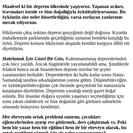
Maalesef ki bir deprem ülkesinde yaşıyoruz. Yaşanan acıları,
travmaları özenle ve tüm doğallığıyla öyküleştiriyorsunuz. Bu
öykünün size neler hissettirdiğini, varsa zorlayan yanlarının
merak ediyorum.
Hikâyenin çıkış noktası deprem gerçeğimiz değil doğrusu. Kızımla
mahallemizin parklarında geçirdiğimiz zamanın bendeki karşılığı bu
öykü. Deprem konusu hikâyenin akışında kendini kurguya dâhil etti
diyebilirim.
Hatırlamak İçin Güzel Bir Gün,
Kahramanmaraş depremlerinden
çok önce yazıldı. Ancak bugünlerde yayınlanabildi ama. Şimdilerde
felaketi bunca sıcak hissederken deprem üzerine bir şeyler
yazamazdım herhalde. Depremlerden iki hafta kadar sonra Hatay-
Samandağ tarafına arkadaşlarımın yanına gittim. Düşünebileceğim
ve öyküleştirebileceğimin çok ötesinde gerçeküstü bir manzarayla
karşılaştım diyebilirim. Depremin yarattığı enerji gayet doğal
aslında. Biz insanlar doğaya uyumlu yaşamayı seçmediğimiz için
sonu yıkım olabilecek ve bize doğaüstü gibi görünen sahnelerin
ortasında buluyoruz kendimizi.
Her ebeveynin ortak problemi sanırım, çocukları
eğlencelerinden ayırıp eve götürmek, ders çalıştırmak vs. Peki
hem bir yazar hem bir eğitimci hem de bir ebeveyn olarak, bu
ortak problemi çözmek için siz neler yapıyorsunuz?