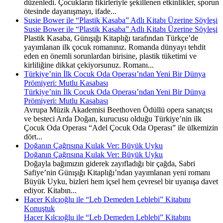
düzenledi. Çocukların fikirleriyle şekillenen etkinlikler, sporun
ötesinde dayanışmayı, ifade...
Susie Bower ile “Plastik Kasaba” Adlı Kitabı Üzerine Söyleşi
Susie Bower ile “Plastik Kasaba” Adlı Kitabı Üzerine Söyleşi
Plastik Kasaba, Günışığı Kitaplığı tarafından Türkçe’de
yayımlanan ilk çocuk romanınız. Romanda dünyayı tehdit
eden en önemli sorunlardan birisine, plastik tüketimi ve
kirliliğine dikkat çekiyorsunuz. Romanı...
Türkiye’nin İlk Çocuk Oda Operası’ndan Yeni Bir Dünya
Prömiyeri: Mutlu Kasabası
Türkiye’nin İlk Çocuk Oda Operası’ndan Yeni Bir Dünya
Prömiyeri: Mutlu Kasabası
Avrupa Müzik Akademisi Beethoven Ödüllü opera sanatçısı
ve besteci Arda Doğan, kurucusu olduğu Türkiye’nin ilk
Çocuk Oda Operası “Adel Çocuk Oda Operası” ile ülkemizin
dört...
Doğanın Çağrısına Kulak Ver: Büyük Uyku
Doğanın Çağrısına Kulak Ver: Büyük Uyku
Doğayla bağımızın giderek zayıfladığı bir çağda, Sabri
Safiye’nin Günışığı Kitaplığı’ndan yayımlanan yeni romanı
Büyük Uyku, bizleri hem içsel hem çevresel bir uyanışa davet
ediyor. Kitabın...
Hacer Kılcıoğlu ile “Leb Demeden Leblebi” Kitabını
Konuştuk
Hacer Kılcıoğlu ile “Leb Demeden Leblebi” Kitabını