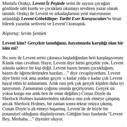
Mustafa Orakçı,
Levent İz Peşinde
serisi ile sayısız çocuğun
gönlünde taht kurdu ve çocuklara okumayı sevdiren yazar olarak
tanındı. Orakçı ile Levent ve arkadaşlarının yeni macerasının
anlatıldığı
Levent-Göbeklitepe: Tarihi Eser Koruyucuları’
nı fırsat
bilerek yazarlık serüveni ve Levent’i konuştuk.
Röportaj: Sevim Şentürk
Levent kim? Gerçekte tanıdığınız, hayatınızda karşılığı olan bir
isim mi?
Bu soru ile Levent serisi çıkmaya başladığından beri karşılaşıyorum.
Klasik olan cevabım: Hayır, Levent diye birisi gerçekte yok. Levent
aslında sadece bir kişi değil. Levent bazen benim çocukluğum,
bazen de öğrencilerimden bazıları…” diye cevaplıyordum. Levent
diye birisi yok ama aradan geçen o kadar yılda o kadar çok Levent
hayal ettim ki anlatamam. Artık onu pek çok gerçek kişiden daha iyi
tanıyorum. Zamanımın çoğunu onunla geçiriyorum. Gerçek mi
yoksa kurgu mu artık ben de emin değilim:) Conan Doyle da
Sherlock Holmes karakterinden sıkılınca onu yok etmeye çalışmış
ancak Sherlock Holmes, bir zaman sonra tekrar ortaya çıkmış.
Conan Doyle’u alt etmeyi başarmış. Levent’de de böyle bir
potansiyel olduğunu düşünüyorum. Gittiğim bazı fuarlarda “Levent
Bey, Merhaba…” diyenler oluyor.