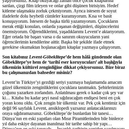
yaşıyorsunuz. Kitap okuyacağı zaman önce çocuk kitaplarına
sarılan, çizgi film izleyen ve onlar gibi düşünen birisiyim. Hedef
kitleme ulaşmakta zorluk çekmiyorum. Ayrıca istesem de soyut
ifadelerle dolu heybetli cümleler kuramıyorum. Kısa ve basit
konuşuyorum. İstesem de başka türlü yazamıyorum. Çocukların
merak ettiği konuları, onlarda yaşanan değişimleri, düşüncelerini
önemsiyorum. Öğrendiklerimi, yaşadıklarımı Levent’e aktarıyorum.
Eğer ortada bir başarı varsa o da sanırım okuyucuların yani
öğrencilerimin kendilerine aittir. Başka bir şekilde ifade etmek
gerekirse okumaktan hoşlanacağım kitaplar yazmaya çalışıyorum.
Son kitabınız
Levent-Göbeklitepe
’de hem hâlâ gündemde olan
Göbeklitepe’ye hem de ‘tarihî eser koruyucuları’ alt başlığıyla
ülkemizin kültürel zenginliğine dikkat çekiyorsunuz. Bize biraz
bu çalışmanızdan bahseder misiniz?
Levent’in Türkiye’yi gezdiği seriyi yazmaya başlamamda amacım
güzel ülkemizin zenginliklerini çocuklara tanıtmaktı. Şehirlerimizin
çoğunu yazarken zorlandım. Anlatılması gerek o kadar çok şey var
ki… Kitaba bu kadar şeyi nasıl sığdıracağım endişesi beni en çok
yoran konu oldu. Çok zengin bir ülkemiz var. Pek çok kentimiz için
değil 96 sayfalık Levent, ansiklopedi yazsanız anlatacaklarınızı
oraya sığdıramazsınız. Göbeklitepe’de bunlardan bir tanesi…
Dünya’nın en eski yapıtları olan Mısır Piramitlerinden bile binlerce
yıl daha eskiye dayanan inanılmaz bir tarihe sahip bir yapı…
Dünya’nın en eski tapınağı… İnsanlık tarihinin yeniden yazılmasını