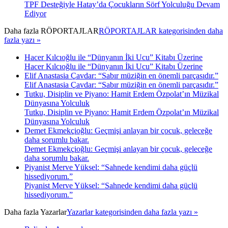
TPF Desteğiyle Hatay’da Çocukların Sörf Yolculuğu Devam
Ediyor
Daha fazla
RÖPORTAJLAR
RÖPORTAJLAR kategorisinden daha
fazla yazı »
Hacer Kılcıoğlu ile “Dünyanın İki Ucu” Kitabı Üzerine
Hacer Kılcıoğlu ile “Dünyanın İki Ucu” Kitabı Üzerine
Elif Anastasia Çavdar: “Sabır müziğin en önemli parçasıdır.”
Elif Anastasia Çavdar: “Sabır müziğin en önemli parçasıdır.”
Tutku, Disiplin ve Piyano: Hamit Erdem Özpolat’ın Müzikal
Dünyasına Yolculuk
Tutku, Disiplin ve Piyano: Hamit Erdem Özpolat’ın Müzikal
Dünyasına Yolculuk
Demet Ekmekçioğlu: Geçmişi anlayan bir çocuk, geleceğe
daha sorumlu bakar.
Demet Ekmekçioğlu: Geçmişi anlayan bir çocuk, geleceğe
daha sorumlu bakar.
Piyanist Merve Yüksel: “Sahnede kendimi daha güçlü
hissediyorum.”
Piyanist Merve Yüksel: “Sahnede kendimi daha güçlü
hissediyorum.”
Daha fazla
Yazarlar
Yazarlar kategorisinden daha fazla yazı »