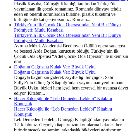
Plastik Kasaba, Günışığı Kitaplığı tarafından Türkçe’de
yayımlanan ilk çocuk romanınız. Romanda dünyayı tehdit
eden en önemli sorunlardan birisine, plastik tüketimi ve
kirliliğine dikkat çekiyorsunuz. Romanı...
Türkiye’nin İlk Çocuk Oda Operası’ndan Yeni Bir Dünya
Prömiyeri: Mutlu Kasabası
Türkiye’nin İlk Çocuk Oda Operası’ndan Yeni Bir Dünya
Prömiyeri: Mutlu Kasabası
Avrupa Müzik Akademisi Beethoven Ödüllü opera sanatçısı
ve besteci Arda Doğan, kurucusu olduğu Türkiye’nin ilk
Çocuk Oda Operası “Adel Çocuk Oda Operası” ile ülkemizin
dört...
Doğanın Çağrısına Kulak Ver: Büyük Uyku
Doğanın Çağrısına Kulak Ver: Büyük Uyku
Doğayla bağımızın giderek zayıfladığı bir çağda, Sabri
Safiye’nin Günışığı Kitaplığı’ndan yayımlanan yeni romanı
Büyük Uyku, bizleri hem içsel hem çevresel bir uyanışa davet
ediyor. Kitabın...
Hacer Kılcıoğlu ile “Leb Demeden Leblebi” Kitabını
Konuştuk
Hacer Kılcıoğlu ile “Leb Demeden Leblebi” Kitabını
Konuştuk
Leb Demeden Leblebi, Günışığı Kitaplığı’ndan yayımlanan
12. kitabınız. Geçmiş kitaplarınızın konularına bakınca her
birinde sıcacık ve samimi arkadaşlık hikâyeleri görüyorum.