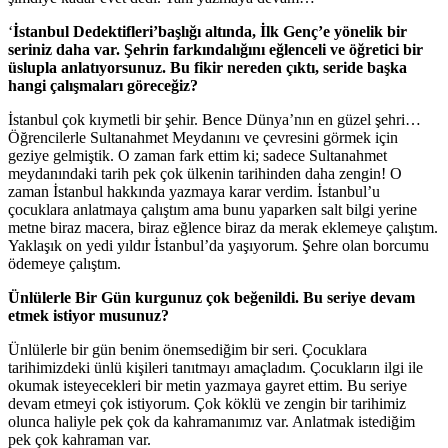
‘
İstanbul Dedektifleri’başlığı altında, İlk Genç’e yönelik bir
seriniz daha var. Şehrin farkındalığını eğlenceli ve öğretici bir
üslupla anlatıyorsunuz. Bu fikir nereden çıktı, seride başka
hangi çalışmaları göreceğiz?
İstanbul çok kıymetli bir şehir. Bence Dünya’nın en güzel şehri…
Öğrencilerle Sultanahmet Meydanını ve çevresini görmek için
geziye gelmiştik. O zaman fark ettim ki; sadece Sultanahmet
meydanındaki tarih pek çok ülkenin tarihinden daha zengin! O
zaman İstanbul hakkında yazmaya karar verdim. İstanbul’u
çocuklara anlatmaya çalıştım ama bunu yaparken salt bilgi yerine
metne biraz macera, biraz eğlence biraz da merak eklemeye çalıştım.
Yaklaşık on yedi yıldır İstanbul’da yaşıyorum. Şehre olan borcumu
ödemeye çalıştım.
Ünlülerle Bir Gün kurgunuz çok beğenildi. Bu seriye devam
etmek istiyor musunuz?
Ünlülerle bir gün benim önemsediğim bir seri. Çocuklara
tarihimizdeki ünlü kişileri tanıtmayı amaçladım. Çocukların ilgi ile
okumak isteyecekleri bir metin yazmaya gayret ettim. Bu seriye
devam etmeyi çok istiyorum. Çok köklü ve zengin bir tarihimiz
olunca haliyle pek çok da kahramanımız var. Anlatmak istediğim
pek çok kahraman var.