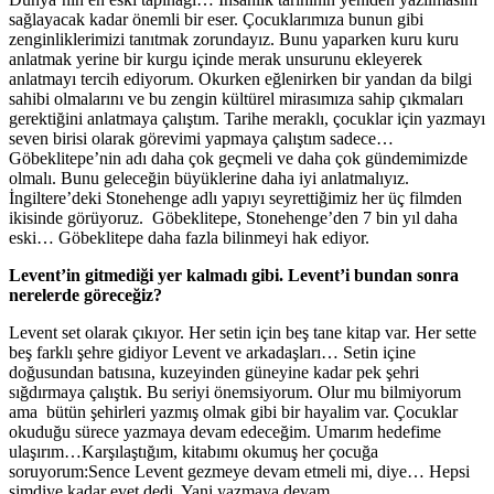
sağlayacak kadar önemli bir eser. Çocuklarımıza bunun gibi
zenginliklerimizi tanıtmak zorundayız. Bunu yaparken kuru kuru
anlatmak yerine bir kurgu içinde merak unsurunu ekleyerek
anlatmayı tercih ediyorum. Okurken eğlenirken bir yandan da bilgi
sahibi olmalarını ve bu zengin kültürel mirasımıza sahip çıkmaları
gerektiğini anlatmaya çalıştım. Tarihe meraklı, çocuklar için yazmayı
seven birisi olarak görevimi yapmaya çalıştım sadece…
Göbeklitepe’nin adı daha çok geçmeli ve daha çok gündemimizde
olmalı. Bunu geleceğin büyüklerine daha iyi anlatmalıyız.
İngiltere’deki Stonehenge adlı yapıyı seyrettiğimiz her üç filmden
ikisinde görüyoruz. Göbeklitepe, Stonehenge’den 7 bin yıl daha
eski… Göbeklitepe daha fazla bilinmeyi hak ediyor.
Levent’in gitmediği yer kalmadı gibi. Levent’i bundan sonra
nerelerde göreceğiz?
Levent set olarak çıkıyor. Her setin için beş tane kitap var. Her sette
beş farklı şehre gidiyor Levent ve arkadaşları… Setin içine
doğusundan batısına, kuzeyinden güneyine kadar pek şehri
sığdırmaya çalıştık. Bu seriyi önemsiyorum. Olur mu bilmiyorum
ama bütün şehirleri yazmış olmak gibi bir hayalim var. Çocuklar
okuduğu sürece yazmaya devam edeceğim. Umarım hedefime
ulaşırım…Karşılaştığım, kitabımı okumuş her çocuğa
soruyorum:Sence Levent gezmeye devam etmeli mi, diye… Hepsi
şimdiye kadar evet dedi. Yani yazmaya devam…