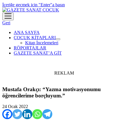
İçeriğe geçmek için "Enter"a basın
menüyü
aç
Geri
ANA SAYFA
ÇOCUK KİTAPLARI
menüyü
Kitap İncelemeleri
aç
RÖPORTAJLAR
GAZETE SANAT’A GİT
REKLAM
Mustafa Orakçı: “Yazma motivasyonumu
öğrencilerime borçluyum.”
24 Ocak 2022