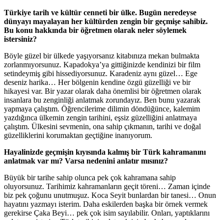
Türkiye tarih ve kültür cenneti bir ülke. Bugün neredeyse
dünyayı mayalayan her kültürden zengin bir geçmişe sahibiz.
Bu konu hakkında bir öğretmen olarak neler söylemek
istersiniz?
Böyle güzel bir ülkede yaşıyorsanız kitabınıza mekan bulmakta
zorlanmıyorsunuz. Kapadokya’ya gittiğinizde kendinizi bir film
setindeymiş gibi hissediyorsunuz. Karadeniz aynı güzel… Ege
deseniz harika… Her bölgenin kendine özgü güzelliği ve bir
hikayesi var. Bir yazar olarak daha önemlisi bir öğretmen olarak
insanlara bu zenginliği anlatmak zorundayız. Ben bunu yazarak
yapmaya çalıştım. Öğrencilerime dilimin döndüğünce, kalemim
yazdığınca ülkemin zengin tarihini, eşsiz güzelliğini anlatmaya
çalıştım. Ülkesini sevmenin, ona sahip çıkmanın, tarihi ve doğal
güzelliklerini korumaktan geçtiğine inanıyorum.
Hayalinizde geçmişin kıyısında kalmış bir Türk kahramanını
anlatmak var mı? Varsa nedenini anlatır mısınız?
Büyük bir tarihe sahip olunca pek çok kahramana sahip
oluyorsunuz. Tarihimiz kahramanların geçit töreni… Zaman içinde
biz pek çoğunu unutmuşuz. Koca Seyit bunlardan bir tanesi… Onun
hayatını yazmayı isterim. Daha eskilerden başka bir örnek vermek
gerekirse Çaka Beyi… pek çok isim sayılabilir. Onları, yaptıklarını