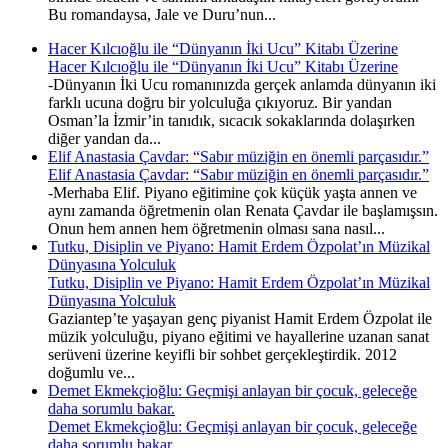
Bu romandaysa, Jale ve Duru’nun...
Hacer Kılcıoğlu ile “Dünyanın İki Ucu” Kitabı Üzerine
Hacer Kılcıoğlu ile “Dünyanın İki Ucu” Kitabı Üzerine
-Dünyanın İki Ucu romanınızda gerçek anlamda dünyanın iki
farklı ucuna doğru bir yolculuğa çıkıyoruz. Bir yandan
Osman’la İzmir’in tanıdık, sıcacık sokaklarında dolaşırken
diğer yandan da...
Elif Anastasia Çavdar: “Sabır müziğin en önemli parçasıdır.”
Elif Anastasia Çavdar: “Sabır müziğin en önemli parçasıdır.”
-Merhaba Elif. Piyano eğitimine çok küçük yaşta annen ve
aynı zamanda öğretmenin olan Renata Çavdar ile başlamışsın.
Onun hem annen hem öğretmenin olması sana nasıl...
Tutku, Disiplin ve Piyano: Hamit Erdem Özpolat’ın Müzikal
Dünyasına Yolculuk
Tutku, Disiplin ve Piyano: Hamit Erdem Özpolat’ın Müzikal
Dünyasına Yolculuk
Gaziantep’te yaşayan genç piyanist Hamit Erdem Özpolat ile
müzik yolculuğu, piyano eğitimi ve hayallerine uzanan sanat
serüveni üzerine keyifli bir sohbet gerçekleştirdik. 2012
doğumlu ve...
Demet Ekmekçioğlu: Geçmişi anlayan bir çocuk, geleceğe
daha sorumlu bakar.
Demet Ekmekçioğlu: Geçmişi anlayan bir çocuk, geleceğe
daha sorumlu bakar.