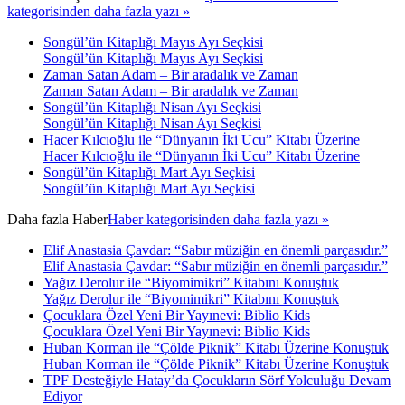
kategorisinden daha fazla yazı »
Songül’ün Kitaplığı Mayıs Ayı Seçkisi
Songül’ün Kitaplığı Mayıs Ayı Seçkisi
Zaman Satan Adam – Bir aradalık ve Zaman
Zaman Satan Adam – Bir aradalık ve Zaman
Songül’ün Kitaplığı Nisan Ayı Seçkisi
Songül’ün Kitaplığı Nisan Ayı Seçkisi
Hacer Kılcıoğlu ile “Dünyanın İki Ucu” Kitabı Üzerine
Hacer Kılcıoğlu ile “Dünyanın İki Ucu” Kitabı Üzerine
Songül’ün Kitaplığı Mart Ayı Seçkisi
Songül’ün Kitaplığı Mart Ayı Seçkisi
Daha fazla
Haber
Haber kategorisinden daha fazla yazı »
Elif Anastasia Çavdar: “Sabır müziğin en önemli parçasıdır.”
Elif Anastasia Çavdar: “Sabır müziğin en önemli parçasıdır.”
Yağız Derolur ile “Biyomimikri” Kitabını Konuştuk
Yağız Derolur ile “Biyomimikri” Kitabını Konuştuk
Çocuklara Özel Yeni Bir Yayınevi: Biblio Kids
Çocuklara Özel Yeni Bir Yayınevi: Biblio Kids
Huban Korman ile “Çölde Piknik” Kitabı Üzerine Konuştuk
Huban Korman ile “Çölde Piknik” Kitabı Üzerine Konuştuk
TPF Desteğiyle Hatay’da Çocukların Sörf Yolculuğu Devam
Ediyor