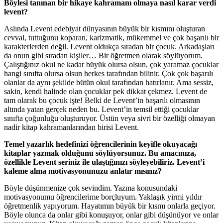
Böylesi tanınan bir hikaye kahramanı olmaya nasıl karar verdi
levent?
Aslında Levent edebiyat dünyasının büyük bir kısmını oluşturan
cevval, tuttuğunu koparan, karizmatik, mükemmel ve çok başarılı bir
karakterlerden değil. Levent oldukça sıradan bir çocuk. Arkadaşları
da onun gibi sıradan kişiler… Bir öğretmen olarak söylüyorum.
Çalıştığınız okul ne kadar büyük olursa olsun, çok yaramaz çocuklar
hangi sınıfta olursa olsun herkes tarafından bilinir. Çok çok başarılı
olanlar da aynı şekilde bütün okul tarafından hatırlanır. Ama sessiz,
sakin, kendi halinde olan çocuklar pek dikkat çekmez. Levent de
tam olarak bu çocuk işte! Belki de Levent’in başarılı olmasının
altında yatan gerçek neden bu. Levent’in temsil ettiği çocuklar
sınıfta çoğunluğu oluşturuyor. Üstün veya sivri bir özelliği olmayan
nadir kitap kahramanlarından birisi Levent.
Temel yazarlık hedefinizi öğrencilerinin keyifle okuyacağı
kitaplar yazmak olduğunu söylüyorsunuz. Bu amacınıza,
özellikle Levent seriniz ile ulaştığınızı söyleyebiliriz. Levent’i
kaleme alma motivasyonunuzu anlatır mısınız?
Böyle düşünmenize çok sevindim. Yazma konusundaki
motivasyonumu öğrencilerime borçluyum. Yaklaşık yirmi yıldır
öğretmenlik yapıyorum. Hayatımın büyük bir kısmı onlarla geçiyor.
Böyle olunca da onlar gibi konuşuyor, onlar gibi düşünüyor ve onlar