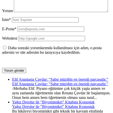
Yorum
İsim*
E-Posta*
Websitesi
Daha sonraki yorumlarımda kullanılması için adım, e-posta
adresim ve site adresim bu tarayıcıya kaydedilsin.
Elif Anastasia Çavdar: “Sabır müziğin en önemli parçasıdır.”
Elif Anastasia Çavdar: “Sabır müziğin en önemli parçasıdır.”
-Merhaba Elif. Piyano eğitimine çok küçük yaşta annen ve
aynı zamanda öğretmenin olan Renata Çavdar ile başlamışsın.
Onun hem annen hem öğretmenin olması sana nasıl...
Yağız Derolur ile “Biyomimikri” Kitabını Konuştuk
Yağız Derolur ile “Biyomimikri” Kitabını Konuştuk
Bu hikâyeyi biyomimikri gibi teknik bir kavram etrafında