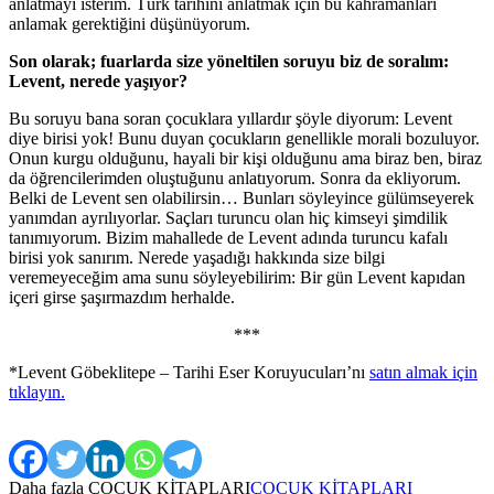
anlatmayı isterim. Türk tarihini anlatmak için bu kahramanları
anlamak gerektiğini düşünüyorum.
Son
olarak; fuarlarda size yöneltilen soruyu biz de soralım:
Levent, nerede yaşıyor?
Bu soruyu bana soran çocuklara yıllardır şöyle diyorum: Levent
diye birisi yok! Bunu duyan çocukların genellikle morali bozuluyor.
Onun kurgu olduğunu, hayali bir kişi olduğunu ama biraz ben, biraz
da öğrencilerimden oluştuğunu anlatıyorum. Sonra da ekliyorum.
Belki de Levent sen olabilirsin… Bunları söyleyince gülümseyerek
yanımdan ayrılıyorlar. Saçları turuncu olan hiç kimseyi şimdilik
tanımıyorum. Bizim mahallede de Levent adında turuncu kafalı
birisi yok sanırım. Nerede yaşadığı hakkında size bilgi
veremeyeceğim ama sunu söyleyebilirim: Bir gün Levent kapıdan
içeri girse şaşırmazdım herhalde.
***
*Levent Göbeklitepe – Tarihi Eser Koruyucuları’nı
satın almak için
tıklayın.
Daha fazla
ÇOCUK KİTAPLARI
ÇOCUK KİTAPLARI