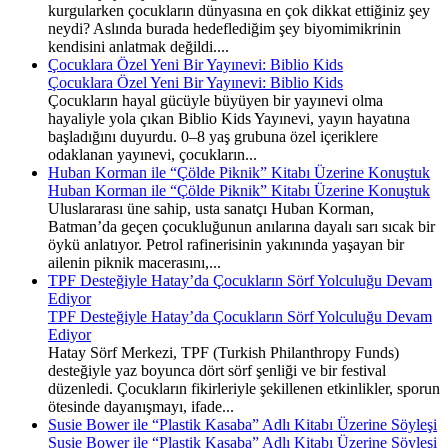
kurgularken çocukların dünyasına en çok dikkat ettiğiniz şey
neydi? Aslında burada hedeflediğim şey biyomimikrinin
kendisini anlatmak değildi....
Çocuklara Özel Yeni Bir Yayınevi: Biblio Kids
Çocuklara Özel Yeni Bir Yayınevi: Biblio Kids
Çocukların hayal gücüyle büyüyen bir yayınevi olma
hayaliyle yola çıkan Biblio Kids Yayınevi, yayın hayatına
başladığını duyurdu. 0–8 yaş grubuna özel içeriklere
odaklanan yayınevi, çocukların...
Huban Korman ile “Çölde Piknik” Kitabı Üzerine Konuştuk
Huban Korman ile “Çölde Piknik” Kitabı Üzerine Konuştuk
Uluslararası üne sahip, usta sanatçı Huban Korman,
Batman’da geçen çocukluğunun anılarına dayalı sarı sıcak bir
öykü anlatıyor. Petrol rafinerisinin yakınında yaşayan bir
ailenin piknik macerasını,...
TPF Desteğiyle Hatay’da Çocukların Sörf Yolculuğu Devam
Ediyor
TPF Desteğiyle Hatay’da Çocukların Sörf Yolculuğu Devam
Ediyor
Hatay Sörf Merkezi, TPF (Turkish Philanthropy Funds)
desteğiyle yaz boyunca dört sörf şenliği ve bir festival
düzenledi. Çocukların fikirleriyle şekillenen etkinlikler, sporun
ötesinde dayanışmayı, ifade...
Susie Bower ile “Plastik Kasaba” Adlı Kitabı Üzerine Söyleşi
Susie Bower ile “Plastik Kasaba” Adlı Kitabı Üzerine Söyleşi