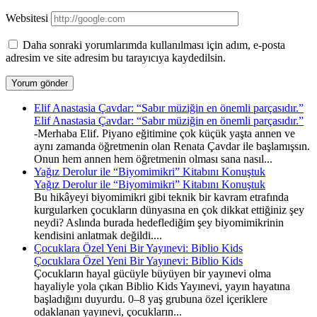
Websitesi
Daha sonraki yorumlarımda kullanılması için adım, e-posta
adresim ve site adresim bu tarayıcıya kaydedilsin.
Elif Anastasia Çavdar: “Sabır müziğin en önemli parçasıdır.”
Elif Anastasia Çavdar: “Sabır müziğin en önemli parçasıdır.”
-Merhaba Elif. Piyano eğitimine çok küçük yaşta annen ve
aynı zamanda öğretmenin olan Renata Çavdar ile başlamışsın.
Onun hem annen hem öğretmenin olması sana nasıl...
Yağız Derolur ile “Biyomimikri” Kitabını Konuştuk
Yağız Derolur ile “Biyomimikri” Kitabını Konuştuk
Bu hikâyeyi biyomimikri gibi teknik bir kavram etrafında
kurgularken çocukların dünyasına en çok dikkat ettiğiniz şey
neydi? Aslında burada hedeflediğim şey biyomimikrinin
kendisini anlatmak değildi....
Çocuklara Özel Yeni Bir Yayınevi: Biblio Kids
Çocuklara Özel Yeni Bir Yayınevi: Biblio Kids
Çocukların hayal gücüyle büyüyen bir yayınevi olma
hayaliyle yola çıkan Biblio Kids Yayınevi, yayın hayatına
başladığını duyurdu. 0–8 yaş grubuna özel içeriklere
odaklanan yayınevi, çocukların...