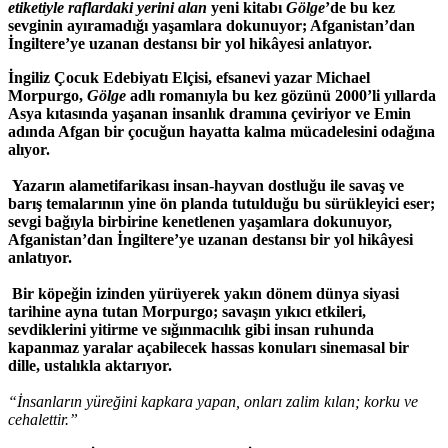
etiketiyle raflardaki yerini alan
yeni kitabı
Gölge
’de bu kez
sevginin ayıramadığı yaşamlara dokunuyor; Afganistan’dan
İngiltere’ye uzanan destansı bir yol hikâyesi anlatıyor.
İngiliz Çocuk Edebiyatı Elçisi, efsanevi yazar Michael
Morpurgo,
Gölge
adlı romanıyla bu kez gözünü 2000’li yıllarda
Asya kıtasında yaşanan insanlık dramına çeviriyor ve Emin
adında Afgan bir çocuğun hayatta kalma mücadelesini odağına
alıyor.
Yazarın alametifarikası insan-hayvan dostluğu ile savaş ve
barış temalarının yine ön planda tutulduğu bu sürükleyici eser;
sevgi bağıyla birbirine kenetlenen yaşamlara dokunuyor,
Afganistan’dan İngiltere’ye uzanan destansı bir yol hikâyesi
anlatıyor.
Bir köpeğin izinden yürüyerek yakın dönem dünya siyasi
tarihine ayna tutan Morpurgo; savaşın yıkıcı etkileri,
sevdiklerini yitirme ve sığınmacılık gibi insan ruhunda
kapanmaz yaralar açabilecek hassas konuları sinemasal bir
dille, ustalıkla aktarıyor.
“İnsanların yüreğini kapkara yapan, onları zalim kılan; korku ve
cehalettir.”