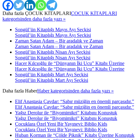
Daha fazla
ÇOCUK KİTAPLARI
ÇOCUK KİTAPLARI
kategorisinden daha fazla yazı »
Songül’ün Kitaplığı Mayıs Ayı Seçkisi
Songül’ün Kitaplığı Mayıs Ayı Seçkisi
Zaman Satan Adam – Bir aradalık ve Zaman
Zaman Satan Adam – Bir aradalık ve Zaman
Songül’ün Kitaplığı Nisan Ayı Seçkisi
Songül’ün Kitaplığı Nisan Ayı Seçkisi
Hacer Kılcıoğlu ile “Dünyanın İki Ucu” Kitabı Üzerine
Hacer Kılcıoğlu ile “Dünyanın İki Ucu” Kitabı Üzerine
Songül’ün Kitaplığı Mart Ayı Seçkisi
Songül’ün Kitaplığı Mart Ayı Seçkisi
Daha fazla
Haber
Haber kategorisinden daha fazla yazı »
Elif Anastasia Çavdar: “Sabır müziğin en önemli parçasıdır.”
Elif Anastasia Çavdar: “Sabır müziğin en önemli parçasıdır.”
Yağız Derolur ile “Biyomimikri” Kitabını Konuştuk
Yağız Derolur ile “Biyomimikri” Kitabını Konuştuk
Çocuklara Özel Yeni Bir Yayınevi: Biblio Kids
Çocuklara Özel Yeni Bir Yayınevi: Biblio Kids
Huban Korman ile “Çölde Piknik” Kitabı Üzerine Konuştuk