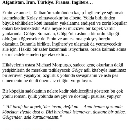
Afganistan, İran, Türkiye, Fransa, İngiltere…
Emin ve annesi, Taliban’ın zulmünden kaçıp İngiltere’ye sığınmak
istemektedir. Kolay olmayacaktır bu elbette. Yolda birbirinden
büyük tehlikeler; kötü insanlar, yakalanma endişesi ve zorlu koşullar
onları beklemektedir. Ama neyse ki mucizevi bir köpek vardır
yanlarında: Gölge. Sonradan, Gölge’nin aslında bir ordu köpeği
olduğunu öğrenseler de Emin ve annesi ona çok şey borçlu
olacaktır. Bununla birlikte, İngiltere’ye ulaşmak da yetmeyecektir
aile için. Hakiki bir zafer kazanmak istiyorlarsa, orada kalmak adına
da mücadele etmeleri gerekecektir…
Hikâyelerin ustası Michael Morpurgo, sadece genç okurların değil
yetişkinlerin de merakını tetikleyecek
Gölge
adlı kitabıyla inanılmaz
bir serüven yaşatıyor; özgürlük yolunda savaşmanın ve asla pes
etmemenin ne denli önem arz ettiğini vurguluyor.
Bir köpeğin sadakatinin nelere kadir olabileceğini gösteren bu çok
yönlü roman, iyilik yolunda sevgiyi ve dostluğu pusulası yapıyor.
“’Alt tarafı bir köpek,’ der insan, değil mi… Ama benim gözümde,
köpekten ziyade dost o. Bizi bırakmak istemeyen, dostane bir gölge.
Gölgenden asla kurtulamazsın.”