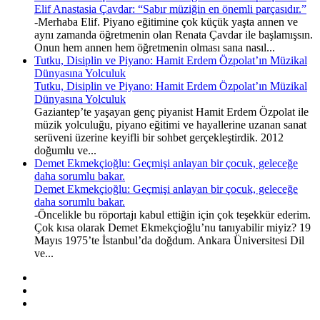
Elif Anastasia Çavdar: “Sabır müziğin en önemli parçasıdır.”
-Merhaba Elif. Piyano eğitimine çok küçük yaşta annen ve
aynı zamanda öğretmenin olan Renata Çavdar ile başlamışsın.
Onun hem annen hem öğretmenin olması sana nasıl...
Tutku, Disiplin ve Piyano: Hamit Erdem Özpolat’ın Müzikal
Dünyasına Yolculuk
Tutku, Disiplin ve Piyano: Hamit Erdem Özpolat’ın Müzikal
Dünyasına Yolculuk
Gaziantep’te yaşayan genç piyanist Hamit Erdem Özpolat ile
müzik yolculuğu, piyano eğitimi ve hayallerine uzanan sanat
serüveni üzerine keyifli bir sohbet gerçekleştirdik. 2012
doğumlu ve...
Demet Ekmekçioğlu: Geçmişi anlayan bir çocuk, geleceğe
daha sorumlu bakar.
Demet Ekmekçioğlu: Geçmişi anlayan bir çocuk, geleceğe
daha sorumlu bakar.
-Öncelikle bu röportajı kabul ettiğin için çok teşekkür ederim.
Çok kısa olarak Demet Ekmekçioğlu’nu tanıyabilir miyiz? 19
Mayıs 1975’te İstanbul’da doğdum. Ankara Üniversitesi Dil
ve...