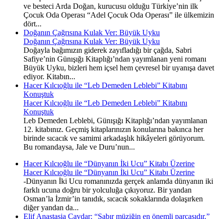
ve besteci Arda Doğan, kurucusu olduğu Türkiye’nin ilk
Çocuk Oda Operası “Adel Çocuk Oda Operası” ile ülkemizin
dört...
Doğanın Çağrısına Kulak Ver: Büyük Uyku
Doğanın Çağrısına Kulak Ver: Büyük Uyku
Doğayla bağımızın giderek zayıfladığı bir çağda, Sabri
Safiye’nin Günışığı Kitaplığı’ndan yayımlanan yeni romanı
Büyük Uyku, bizleri hem içsel hem çevresel bir uyanışa davet
ediyor. Kitabın...
Hacer Kılcıoğlu ile “Leb Demeden Leblebi” Kitabını
Konuştuk
Hacer Kılcıoğlu ile “Leb Demeden Leblebi” Kitabını
Konuştuk
Leb Demeden Leblebi, Günışığı Kitaplığı’ndan yayımlanan
12. kitabınız. Geçmiş kitaplarınızın konularına bakınca her
birinde sıcacık ve samimi arkadaşlık hikâyeleri görüyorum.
Bu romandaysa, Jale ve Duru’nun...
Hacer Kılcıoğlu ile “Dünyanın İki Ucu” Kitabı Üzerine
Hacer Kılcıoğlu ile “Dünyanın İki Ucu” Kitabı Üzerine
-Dünyanın İki Ucu romanınızda gerçek anlamda dünyanın iki
farklı ucuna doğru bir yolculuğa çıkıyoruz. Bir yandan
Osman’la İzmir’in tanıdık, sıcacık sokaklarında dolaşırken
diğer yandan da...
Elif Anastasia Çavdar: “Sabır müziğin en önemli parçasıdır.”