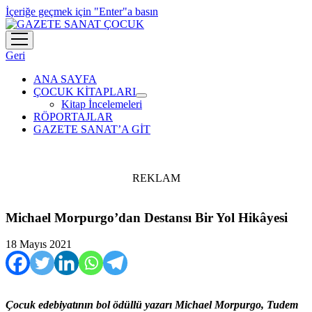
İçeriğe geçmek için "Enter"a basın
menüyü
aç
Geri
ANA SAYFA
ÇOCUK KİTAPLARI
menüyü
Kitap İncelemeleri
aç
RÖPORTAJLAR
GAZETE SANAT’A GİT
REKLAM
Michael Morpurgo’dan Destansı Bir Yol Hikâyesi
18 Mayıs 2021
Çocuk edebiyatının bol ödüllü yazarı Michael Morpurgo, Tudem