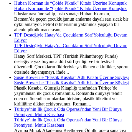
Huban Korman ile “Çölde Piknik” Kitabı Üzerine Konuştuk
Huban Korman ile “Çölde Piknik” Kitabı Üzerine Konuştuk
Uluslararası üne sahip, usta sanatçı Huban Korman,
Batman’da geçen çocukluğunun anılarına dayalı sarı sıcak bir
öykü anlatıyor. Petrol rafinerisinin yakınında yaşayan bir
ailenin piknik macerasını,...
TPF Desteğiyle Hatay’da Çocukların Sörf Yolculuğu Devam
Ediyor
TPF Desteğiyle Hatay’da Çocukların Sörf Yolculuğu Devam
Ediyor
Hatay Sörf Merkezi, TPF (Turkish Philanthropy Funds)
desteğiyle yaz boyunca dört sörf şenliği ve bir festival
düzenledi. Çocukların fikirleriyle şekillenen etkinlikler, sporun
ötesinde dayanışmayı, ifade...
Susie Bower ile “Plastik Kasaba” Adlı Kitabı Üzerine Söyleşi
Susie Bower ile “Plastik Kasaba” Adlı Kitabı Üzerine Söyleşi
Plastik Kasaba, Günışığı Kitaplığı tarafından Türkçe’de
yayımlanan ilk çocuk romanınız. Romanda dünyayı tehdit
eden en önemli sorunlardan birisine, plastik tüketimi ve
kirliliğine dikkat çekiyorsunuz. Romanı...
Türkiye’nin İlk Çocuk Oda Operası’ndan Yeni Bir Dünya
Prömiyeri: Mutlu Kasabası
Türkiye’nin İlk Çocuk Oda Operası’ndan Yeni Bir Dünya
Prömiyeri: Mutlu Kasabası
Avrupa Müzik Akademisi Beethoven Ödüllü opera sanatçısı