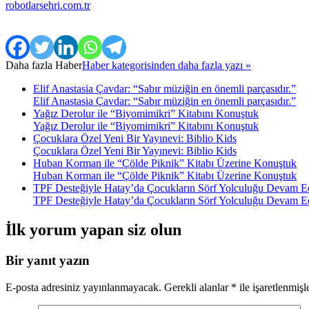
robotlarsehri.com.tr
Daha fazla
Haber
Haber kategorisinden daha fazla yazı »
Elif Anastasia Çavdar: “Sabır müziğin en önemli parçasıdır.”
Elif Anastasia Çavdar: “Sabır müziğin en önemli parçasıdır.”
Yağız Derolur ile “Biyomimikri” Kitabını Konuştuk
Yağız Derolur ile “Biyomimikri” Kitabını Konuştuk
Çocuklara Özel Yeni Bir Yayınevi: Biblio Kids
Çocuklara Özel Yeni Bir Yayınevi: Biblio Kids
Huban Korman ile “Çölde Piknik” Kitabı Üzerine Konuştuk
Huban Korman ile “Çölde Piknik” Kitabı Üzerine Konuştuk
TPF Desteğiyle Hatay’da Çocukların Sörf Yolculuğu Devam E
TPF Desteğiyle Hatay’da Çocukların Sörf Yolculuğu Devam E
İlk yorum yapan siz olun
Bir yanıt yazın
E-posta adresiniz yayınlanmayacak.
Gerekli alanlar
*
ile işaretlenmişl