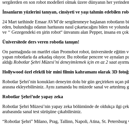
sergilerden en son robot modelleri olmak üzere dünyanın her yerinden 85
İnsanların yüzlerini tanıyan, cinsiyeti ve yaşı tahmin edebilen rob
24 Mart tarihinde Emaar AVM’de sergilenmeye başlanan robotların bir 
eden, bulunduğu odanın haritasını nasıl çıkartacağını bilen ve yolund
ve ‘‘ Gezegendeki en şirin robot“ ünvanını alan Pepper, insana en çok 
Üniversitede ders veren robotla tanışın!
On parmağında on marifet olan Promobot robot, üniversitede eğitim veri
yapan robotlarla da arkadaş oluyor. Bu robotlar pencere ve aynaları pır
aldığı
Robotlar Şehri Müzesi’ni deneyimlemek için en az 2 saat
ayırma
Hollywood özel efektli bir mini filmin kahramanı olarak 3D fotoğra
Robotlar Şehri’nin konukları deneyim dolu bir gün geçirirken uçan piksel
arasına ekleyebilirsiniz. Aynı zamanda bu müzede sanal ve artırılmış ger
Robotlar Şehri’nde yapay zeka
Robotlar Şehri Müzesi’nin yapay zeka bölümünde de oldukça ilgi çeken v
arabasında sanal test sürüşüne çıkabilirsiniz.
“Robotlar Şehri” Milano, Prag, Tallinn, Napoli, Atina, St. Petersburg v