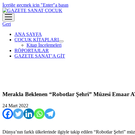
İçeriğe geçmek için "Enter"a basın
menüyü
aç
Geri
ANA SAYFA
ÇOCUK KİTAPLARI
menüyü
Kitap İncelemeleri
aç
RÖPORTAJLAR
GAZETE SANAT’A GİT
Merakla Beklenen “Robotlar Şehri” Müzesi Emaar A
24 Mart 2022
Dünya’nın farklı ülkelerinde ilgiyle takip edilen “Robotlar Şehri” mü