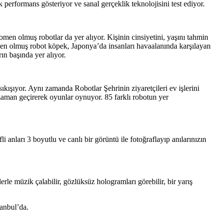
 performans gösteriyor ve sanal gerçeklik teknolojisini test ediyor.
en olmuş robotlar da yer alıyor. Kişinin cinsiyetini, yaşını tahmin
omen olmuş robot köpek, Japonya’da insanları havaalanında karşılayan
ın başında yer alıyor.
kışıyor. Aynı zamanda Robotlar Şehrinin ziyaretçileri ev işlerini
la zaman geçirerek oyunlar oynuyor. 85 farklı robotun yer
i anları 3 boyutlu ve canlı bir görüntü ile fotoğraflayıp anılarınızın
le müzik çalabilir, gözlüksüz hologramları görebilir, bir yarış
tanbul’da.