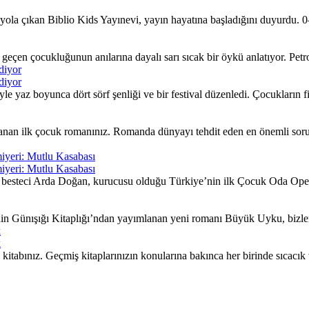
ola çıkan Biblio Kids Yayınevi, yayın hayatına başladığını duyurdu. 0–
çen çocukluğunun anılarına dayalı sarı sıcak bir öykü anlatıyor. Petrol 
diyor
diyor
yaz boyunca dört sörf şenliği ve bir festival düzenledi. Çocukların fiki
nan ilk çocuk romanınız. Romanda dünyayı tehdit eden en önemli sorunla
iyeri: Mutlu Kasabası
iyeri: Mutlu Kasabası
besteci Arda Doğan, kurucusu olduğu Türkiye’nin ilk Çocuk Oda Opera
nin Günışığı Kitaplığı’ndan yayımlanan yeni romanı Büyük Uyku, bizleri
k
k
itabınız. Geçmiş kitaplarınızın konularına bakınca her birinde sıcacı