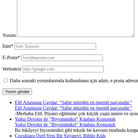
Yorum
İsim*
E-Posta*
Websitesi
Daha sonraki yorumlarımda kullanılması için adım, e-posta adresim
Elif Anastasia Çavdar: “Sabır müziğin en önemli parçasıdır.”
Elif Anastasia Çavdar: “Sabır müziğin en önemli parçasıdır.”
-Merhaba Elif. Piyano eğitimine çok küçük yaşta annen ve ayn
Yağız Derolur ile “Biyomimikri” Kitabını Konuştuk
Yağız Derolur ile “Biyomimikri” Kitabını Konuştuk
Bu hikâyeyi biyomimikri gibi teknik bir kavram etrafında kurgu
Çocuklara Özel Yeni Bir Yayınevi: Biblio Kids