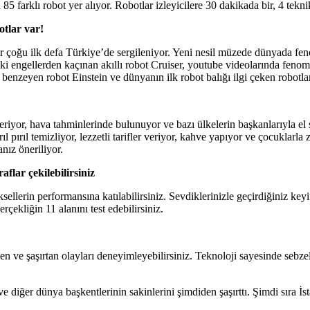
 farklı robot yer alıyor. Robotlar izleyicilere 30 dakikada bir, 4 teknik
otlar var!
çoğu ilk defa Türkiye’de sergileniyor. Yeni nesil müzede dünyada fenom
aki engellerden kaçınan akıllı robot Cruiser, youtube videolarında fen
benzeyen robot Einstein ve dünyanın ilk robot balığı ilgi çeken robotlar
yor, hava tahminlerinde bulunuyor ve bazı ülkelerin başkanlarıyla el sı
ıl pırıl temizliyor, lezzetli tarifler veriyor, kahve yapıyor ve çocuklar
nız öneriliyor.
flar çekilebilirsiniz
lerin performansına katılabilirsiniz. Sevdiklerinizle geçirdiğiniz keyifl
çekliğin 11 alanını test edebilirsiniz.
e şaşırtan olayları deneyimleyebilirsiniz. Teknoloji sayesinde sebzeler
e diğer dünya başkentlerinin sakinlerini şimdiden şaşırttı. Şimdi sıra İs