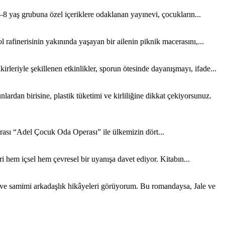
8 yaş grubuna özel içeriklere odaklanan yayınevi, çocukların...
rafinerisinin yakınında yaşayan bir ailenin piknik macerasını,...
rleriyle şekillenen etkinlikler, sporun ötesinde dayanışmayı, ifade...
rdan birisine, plastik tüketimi ve kirliliğine dikkat çekiyorsunuz.
sı “Adel Çocuk Oda Operası” ile ülkemizin dört...
 hem içsel hem çevresel bir uyanışa davet ediyor. Kitabın...
k ve samimi arkadaşlık hikâyeleri görüyorum. Bu romandaysa, Jale ve