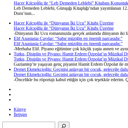
Hacer Kılcıoğlu ile “Leb Demeden Leblebi” Kitabını Konuştu
Leb Demeden Leblebi, Günışığı Kitaplığı’ndan yayımlanan 12. k
Duru’nun...
Hacer Kılcıoğlu ile “Dünyanın İki Ucu” Kitabı Üzerine
Hacer Kılcıoğlu ile “Dünyanın İki Ucu” Kitabı Üzerine
-Dünyanın İki Ucu romanınızda gerçek anlamda dünyanın iki fark
Elif Anastasia Çavdar: “Sabır müziğin en önemli parçasıdır.”
Elif Anastasia Çavdar: “Sabır müziğin en önemli parçasıdır.”
-Merhaba Elif. Piyano eğitimine çok küçük yaşta annen ve ayn
Tutku, Disiplin ve Piyano: Hamit Erdem Özpolat’ın Müzikal D
Tutku, Disiplin ve Piyano: Hamit Erdem Özpolat’ın Müzikal D
Gaziantep’te yaşayan genç piyanist Hamit Erdem Özpolat ile müz
Demet Ekmekçioğlu: Geçmişi anlayan bir çocuk, geleceğe daha
Demet Ekmekçioğlu: Geçmişi anlayan bir çocuk, geleceğe daha
-Öncelikle bu röportajı kabul ettiğin için çok teşekkür ederim
Künye
İletişim
Ara