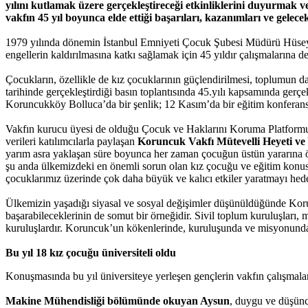
yılını kutlamak üzere gerçekleştireceği etkinliklerini duyurmak v
vakfın 45 yıl boyunca elde ettiği başarıları, kazanımları ve gelecek
1979 yılında dönemin İstanbul Emniyeti Çocuk Şubesi Müdürü Hüseyi
engellerin kaldırılmasına katkı sağlamak için 45 yıldır çalışmalarına 
Çocukların, özellikle de kız çocuklarının güçlendirilmesi, toplumun da
tarihinde gerçekleştirdiği basın toplantısında 45.yılı kapsamında ge
Koruncukköy Bolluca’da bir şenlik; 12 Kasım’da bir eğitim konferansı,
Vakfın kurucu üyesi de olduğu Çocuk ve Haklarını Koruma Platformu t
verileri katılımcılarla paylaşan
Koruncuk Vakfı Mütevelli Heyeti v
yarım asra yaklaşan süre boyunca her zaman çocuğun üstün yararına ön
şu anda ülkemizdeki en önemli sorun olan kız çocuğu ve eğitim konusu
çocuklarımız üzerinde çok daha büyük ve kalıcı etkiler yaratmayı hede
Ülkemizin yaşadığı siyasal ve sosyal değişimler düşünüldüğünde Korun
başarabileceklerinin de somut bir örneğidir. Sivil toplum kuruluşları,
kuruluşlardır. Koruncuk’un kökenlerinde, kuruluşunda ve misyonunda 
Bu yıl 18 kız çocuğu üniversiteli oldu
Konuşmasında bu yıl üniversiteye yerleşen gençlerin vakfın çalışm
Makine Mühendisliği bölümünde okuyan Aysun
, duygu ve düşünc