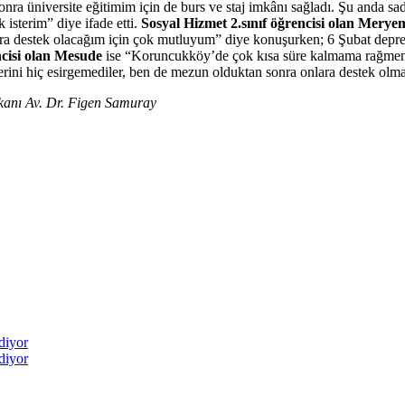
ra üniversite eğitimim için de burs ve staj imkânı sağladı. Şu anda sad
 isterim” diye ifade etti.
Sosyal Hizmet 2.sınıf öğrencisi olan Merye
onlara destek olacağım için çok mutluyum” diye konuşurken; 6 Şubat de
ncisi olan Mesude
ise “Koruncukköy’de çok kısa süre kalmama rağmen 
ini hiç esirgemediler, ben de mezun olduktan sonra onlara destek olma
kanı Av. Dr. Figen Samuray
diyor
diyor