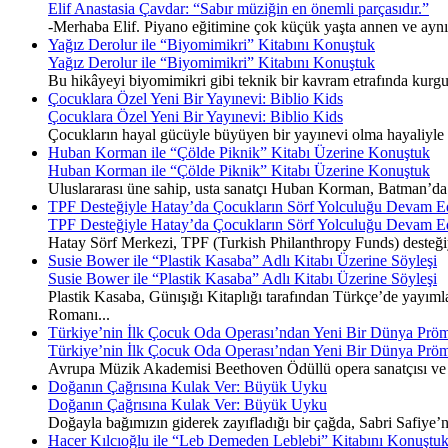
Elif Anastasia Çavdar: “Sabır müziğin en önemli parçasıdır.”
-Merhaba Elif. Piyano eğitimine çok küçük yaşta annen ve ayn
Yağız Derolur ile “Biyomimikri” Kitabını Konuştuk
Yağız Derolur ile “Biyomimikri” Kitabını Konuştuk
Bu hikâyeyi biyomimikri gibi teknik bir kavram etrafında kurgu
Çocuklara Özel Yeni Bir Yayınevi: Biblio Kids
Çocuklara Özel Yeni Bir Yayınevi: Biblio Kids
Çocukların hayal gücüyle büyüyen bir yayınevi olma hayaliyle y
Huban Korman ile “Çölde Piknik” Kitabı Üzerine Konuştuk
Huban Korman ile “Çölde Piknik” Kitabı Üzerine Konuştuk
Uluslararası üne sahip, usta sanatçı Huban Korman, Batman’da ge
TPF Desteğiyle Hatay’da Çocukların Sörf Yolculuğu Devam E
TPF Desteğiyle Hatay’da Çocukların Sörf Yolculuğu Devam E
Hatay Sörf Merkezi, TPF (Turkish Philanthropy Funds) desteğiyle 
Susie Bower ile “Plastik Kasaba” Adlı Kitabı Üzerine Söyleşi
Susie Bower ile “Plastik Kasaba” Adlı Kitabı Üzerine Söyleşi
Plastik Kasaba, Günışığı Kitaplığı tarafından Türkçe’de yayımla
Romanı...
Türkiye’nin İlk Çocuk Oda Operası’ndan Yeni Bir Dünya Pröm
Türkiye’nin İlk Çocuk Oda Operası’ndan Yeni Bir Dünya Pröm
Avrupa Müzik Akademisi Beethoven Ödüllü opera sanatçısı ve 
Doğanın Çağrısına Kulak Ver: Büyük Uyku
Doğanın Çağrısına Kulak Ver: Büyük Uyku
Doğayla bağımızın giderek zayıfladığı bir çağda, Sabri Safiye’
Hacer Kılcıoğlu ile “Leb Demeden Leblebi” Kitabını Konuştu