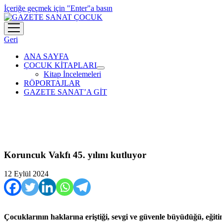
İçeriğe geçmek için "Enter"a basın
menüyü
aç
Geri
ANA SAYFA
ÇOCUK KİTAPLARI
menüyü
Kitap İncelemeleri
aç
RÖPORTAJLAR
GAZETE SANAT’A GİT
Koruncuk Vakfı 45. yılını kutluyor
12 Eylül 2024
Çocuklarının haklarına eriştiği, sevgi ve güvenle büyüdüğü, eğit