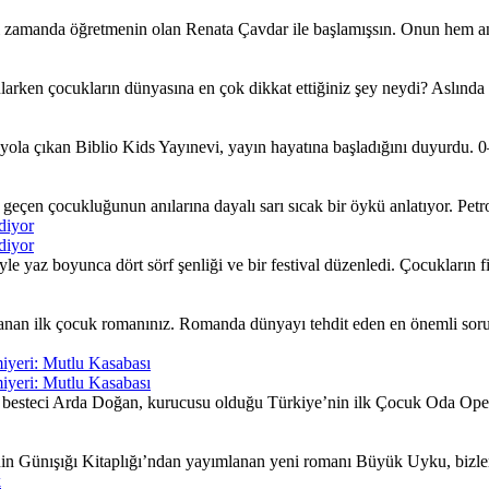
ı zamanda öğretmenin olan Renata Çavdar ile başlamışsın. Onun hem an
larken çocukların dünyasına en çok dikkat ettiğiniz şey neydi? Aslında
ola çıkan Biblio Kids Yayınevi, yayın hayatına başladığını duyurdu. 0–
çen çocukluğunun anılarına dayalı sarı sıcak bir öykü anlatıyor. Petrol 
diyor
diyor
yaz boyunca dört sörf şenliği ve bir festival düzenledi. Çocukların fiki
nan ilk çocuk romanınız. Romanda dünyayı tehdit eden en önemli sorunla
iyeri: Mutlu Kasabası
iyeri: Mutlu Kasabası
besteci Arda Doğan, kurucusu olduğu Türkiye’nin ilk Çocuk Oda Opera
nin Günışığı Kitaplığı’ndan yayımlanan yeni romanı Büyük Uyku, bizleri
k