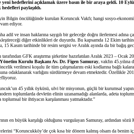
e yeni hedeflerini açıklamak üzere basın ile bir araya geldi. 10 Eyl
 hedefleri paylaşıldı.
n Bilgin öncülüğünde kurulan Koruncuk Vakfı; hangi sosyo-ekonomik 
devam ediyor.
ha adil ve insan haklarına saygılı bir geleceğe doğru ilerlemesi adına ça
rçekleştireceği diğer etkinlikleri de duyurdu. Bu kapsamda 12 Ekim ta
 15 Kasım tarihinde bir resim sergisi ve Aralık ayında da bir bağış ge
arafından GFK araştırma şirketine hazırlatılan Aralık 2023 – Ocak 202
e Yönetim Kurulu Başkanı Av. Dr. Figen Samuray
, vakfın 45.yılına 
celik verilmesi koşulu ile tüm çalışmalarını eski kodlarına bağlı kal
na odaklanarak varlığını sürdürmeye devam etmektedir. Özellikle 2019 y
fliyoruz.
cuk’un 45 yıllık öyküsü, ulvi bir misyonun, güçlü bir kurumsal yapının
 modern toplumlarda devletin elinin uzanamadığı alanlarda, adeta toplum
toplumsal bir ihtiyacın karşılanması yatmaktadır.”
alarının en büyük karşılığı olduğunu vurgulayan Samuray, ardından s
elerini “Koruncukköy’de çok kısa bir dönem kalmış olsam da benim iç