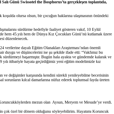
ül Salı Günü Swissotel the Bosphorus’ta gerçekleşen toplantıda,
koşulda olursa olsun, bir çocuğun haklarına ulaşmasının önündeki
lışmalarını sürdürme hedefiyle faaliyet gösteren vakıf, 10 Eylül
rihinde hem 45.yılı hem de Dünya Kız Çocukları Günü’nü kutlamak üzere
cesi düzenlenecek.
4 verilerine dayalı Eğitim Olanakları Araştırması’ndan önemli
dair duygu ve düşüncelerini ise şu şekilde ifade etti: “Vakfımız bu
arak sürdürmeyi başarmıştır. Bugün hala ayakta ve gündemde kalarak ve
ılı itibariyle hayata geçirdiğimiz yeni eğitim modelimizle kız
 ve değişimler karşısında kendini sürekli yenileyebilme becerisinin
sal sorunların kılcal damarlarına nüfuz ederek toplumsal fayda üreten
özü Koruncukköylerden mezun olan Aysun, Meryem ve Mesude’ye verdi.
in çok özel bir dönem olduğunu söyleyebilirim. Hayatımı Koruncuk