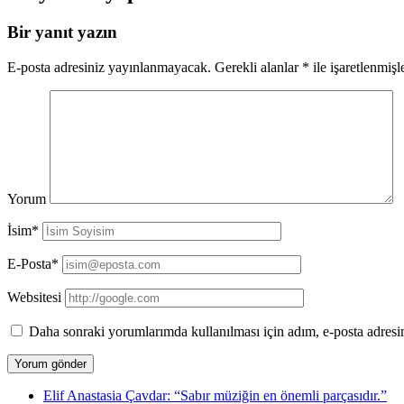
Bir yanıt yazın
E-posta adresiniz yayınlanmayacak.
Gerekli alanlar
*
ile işaretlenmişl
Yorum
İsim*
E-Posta*
Websitesi
Daha sonraki yorumlarımda kullanılması için adım, e-posta adresim
Elif Anastasia Çavdar: “Sabır müziğin en önemli parçasıdır.”