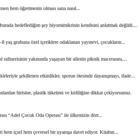
nen hem öğretmenin olması sana nasıl...
 burada hedeflediğim şey biyomimikrinin kendisini anlatmak değildi....
8 yaş grubuna özel içeriklere odaklanan yayınevi, çocukların...
rafinerisinin yakınında yaşayan bir ailenin piknik macerasını,...
rleriyle şekillenen etkinlikler, sporun ötesinde dayanışmayı, ifade...
rdan birisine, plastik tüketimi ve kirliliğine dikkat çekiyorsunuz.
sı “Adel Çocuk Oda Operası” ile ülkemizin dört...
 hem içsel hem çevresel bir uyanışa davet ediyor. Kitabın...