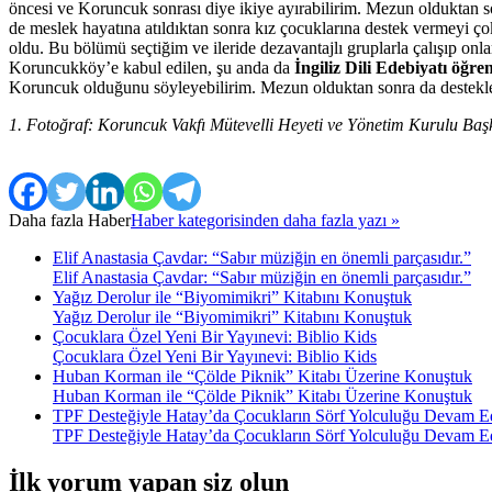
öncesi ve Koruncuk sonrası diye ikiye ayırabilirim. Mezun olduktan son
de meslek hayatına atıldıktan sonra kız çocuklarına destek vermeyi çok
oldu. Bu bölümü seçtiğim ve ileride dezavantajlı gruplarla çalışıp 
Koruncukköy’e kabul edilen, şu anda da
İngiliz Dili Edebiyatı öğre
Koruncuk olduğunu söyleyebilirim. Mezun olduktan sonra da destekler
1. Fotoğraf: Koruncuk Vakfı Mütevelli Heyeti ve Yönetim Kurulu Baş
Daha fazla
Haber
Haber kategorisinden daha fazla yazı »
Elif Anastasia Çavdar: “Sabır müziğin en önemli parçasıdır.”
Elif Anastasia Çavdar: “Sabır müziğin en önemli parçasıdır.”
Yağız Derolur ile “Biyomimikri” Kitabını Konuştuk
Yağız Derolur ile “Biyomimikri” Kitabını Konuştuk
Çocuklara Özel Yeni Bir Yayınevi: Biblio Kids
Çocuklara Özel Yeni Bir Yayınevi: Biblio Kids
Huban Korman ile “Çölde Piknik” Kitabı Üzerine Konuştuk
Huban Korman ile “Çölde Piknik” Kitabı Üzerine Konuştuk
TPF Desteğiyle Hatay’da Çocukların Sörf Yolculuğu Devam E
TPF Desteğiyle Hatay’da Çocukların Sörf Yolculuğu Devam E
İlk yorum yapan siz olun