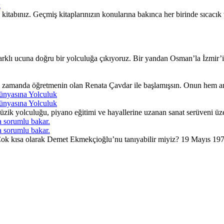
k
itabınız. Geçmiş kitaplarınızın konularına bakınca her birinde sıcacı
lı ucuna doğru bir yolculuğa çıkıyoruz. Bir yandan Osman’la İzmir’in 
ı zamanda öğretmenin olan Renata Çavdar ile başlamışsın. Onun hem an
ünyasına Yolculuk
ünyasına Yolculuk
ik yolculuğu, piyano eğitimi ve hayallerine uzanan sanat serüveni üzer
 sorumlu bakar.
 sorumlu bakar.
. Çok kısa olarak Demet Ekmekçioğlu’nu tanıyabilir miyiz? 19 Mayıs 197