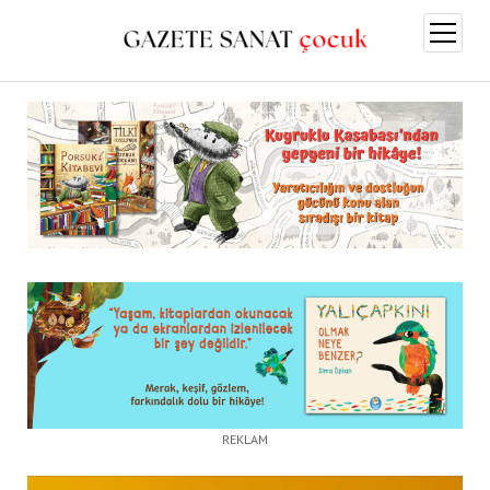
menüy
aç
REKLAM