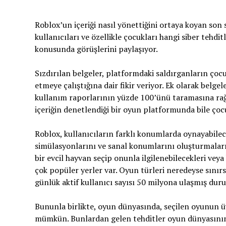
Roblox’un içeriği nasıl yönettiğini ortaya koyan son
kullanıcıları ve özellikle çocukları hangi siber tehdi
konusunda görüşlerini paylaşıyor.
Sızdırılan belgeler, platformdaki saldırganların ço
etmeye çalıştığına dair fikir veriyor. Ek olarak bel
kullanım raporlarının yüzde 100’ünü taramasına rağm
içeriğin denetlendiği bir oyun platformunda bile çocu
Roblox, kullanıcıların farklı konumlarda oynayabilece
simülasyonlarını ve sanal konumlarını oluşturmalar
bir evcil hayvan seçip onunla ilgilenebilecekleri ve
çok popüler yerler var. Oyun türleri neredeyse sını
günlük aktif kullanıcı sayısı 50 milyona ulaşmış dur
Bununla birlikte, oyun dünyasında, seçilen oyunun üy
mümkün. Bunlardan gelen tehditler oyun dünyasının i