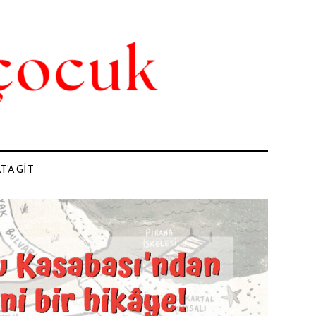
’A GİT