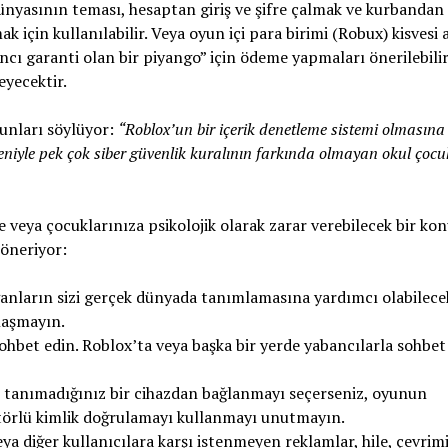
dünyasının teması, hesaptan giriş ve şifre çalmak ve kurbandan
k için kullanılabilir. Veya oyun içi para birimi (Robux) kisvesi 
ncı garanti olan bir piyango” için ödeme yapmaları önerilebilir
eyecektir.
şunları söylüyor:
“Roblox’un bir içerik denetleme sistemi olmasın
iyle pek çok siber güvenlik kuralının farkında olmayan okul çocuk
e veya çocuklarınıza psikolojik olarak zarar verebilecek bir k
öneriyor:
rganların sizi gerçek dünyada tanımlamasına yardımcı olabilece
ylaşmayın.
 sohbet edin. Roblox’ta veya başka bir yerde yabancılarla sohbet
le tanımadığınız bir cihazdan bağlanmayı seçerseniz, oyunun
törlü kimlik doğrulamayı kullanmayı unutmayın.
veya diğer kullanıcılara karşı istenmeyen reklamlar, hile, çevrimi