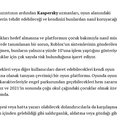
 sızıntının ardından
Kaspersky
uzmanları, oyun alanındaki
tlerin tehdit edebileceği ve kendinizi bunlardan nasıl koruyacağ
cukları hedef almasına ve platformun çocuk bakımıyla nasıl mü
gelerde tanımlanan bir sorun, Roblox’un sistemlerinin gönderile
en, bunların yalnızca yüzde 10’una işlem yaptığını gösteriyo
klar için çok sayıda risk bulunduğuna işaret ediyor.
kleri veya diğer kullanıcıları davet edebilecekleri kendi oyun
ına olanak tanıyan çevrimiçi bir oyun platformu. Oyunda oyun
ya karakterleriyle engel parkurundan geçebilecekleri hem zarar
rsız ve 2021’in sonunda çoğu okul çağındaki çocuklar olmak üze
umda.
esi veya hatta yazarı olabilecek dolandırıcılarla da karşılaşm
çinden gelebildiği gibi saldırganlık, aldatma veya gözdağı gib