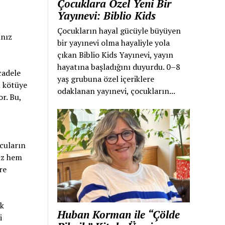
Çocuklara Özel Yeni Bir
Yayınevi: Biblio Kids
Çocukların hayal gücüyle büyüyen
ınız
bir yayınevi olma hayaliyle yola
çıkan Biblio Kids Yayınevi, yayın
hayatına başladığını duyurdu. 0–8
cadele
yaş grubuna özel içeriklere
n kötüye
odaklanan yayınevi, çocukların...
r. Bu,
cuların
sız hem
re
ak
Huban Korman ile “Çölde
i