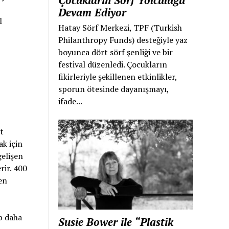
Çocukların Sörf Yolculuğu
Devam Ediyor
l
Hatay Sörf Merkezi, TPF (Turkish
Philanthropy Funds) desteğiyle yaz
boyunca dört sörf şenliği ve bir
festival düzenledi. Çocukların
fikirleriyle şekillenen etkinlikler,
sporun ötesinde dayanışmayı,
ifade...
it
ak için
gelişen
rir. 400
en
p daha
Susie Bower ile “Plastik