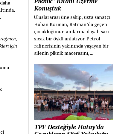
Piknik” Kitabı Üzerine
 daha
Konuştuk
altında,
Uluslararası üne sahip, usta sanatçı
.
Huban Korman, Batman’da geçen
çocukluğunun anılarına dayalı sarı
sıcak bir öykü anlatıyor. Petrol
a rağmen,
rafinerisinin yakınında yaşayan bir
ları için
ailenin piknik macerasını,...
onuma
k
TPF Desteğiyle Hatay’da
çi