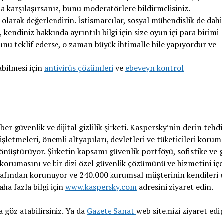
la karşılaşırsanız, bunu moderatörlere bildirmelisiniz.
 olarak değerlendirin. İstismarcılar, sosyal mühendislik de dahi
 kendiniz hakkında ayrıntılı bilgi için size oyun içi para birimi
 bunu teklif ederse, o zaman büyük ihtimalle hile yapıyordur ve
abilmesi için
antivirüs çözümleri
ve
ebeveyn kontrol
r güvenlik ve dijital gizlilik şirketi. Kaspersky’nin derin tehd
şletmeleri, önemli altyapıları, devletleri ve tüketicileri korum
önüştürüyor. Şirketin kapsamı güvenlik portföyü, sofistike ve 
 korumasını ve bir dizi özel güvenlik çözümünü ve hizmetini içe
arafından korunuyor ve 240.000 kurumsal müşterinin kendileri 
ha fazla bilgi için
www.kaspersky.com
adresini ziyaret edin.
 göz atabilirsiniz. Ya da
Gazete Sanat
web sitemizi ziyaret edi