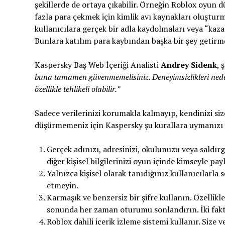
şekillerde de ortaya çıkabilir. Örneğin Roblox oyun 
fazla para çekmek için kimlik avı kaynakları oluşturma
kullanıcılara gerçek bir adla kaydolmaları veya “kaza
Bunlara katılım para kaybından başka bir şey getirm
Kaspersky Baş Web İçeriği Analisti
Andrey Sidenk
, 
buna tamamen güvenmemelisiniz. Deneyimsizlikleri neden
özellikle tehlikeli olabilir.”
Sadece verilerinizi korumakla kalmayıp, kendinizi siz
düşürmemeniz için Kaspersky şu kurallara uymanızı 
Gerçek adınızı, adresinizi, okulunuzu veya saldı
diğer kişisel bilgilerinizi oyun içinde kimseyle pa
Yalnızca kişisel olarak tanıdığınız kullanıcılarla
etmeyin.
Karmaşık ve benzersiz bir şifre kullanın. Özellik
sonunda her zaman oturumu sonlandırın. İki fak
Roblox dahili içerik izleme sistemi kullanır. Size 