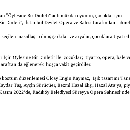
n “Öylesine Bir Dinleti” adlı müzikli oyunun, çocuklar için
ir Dinleti”, İstanbul Devlet Opera ve Balesi tarafından sahnel
ilen masallaştırılmış şarkılar ve aryalar, çocuklara tiyatral 
İçin Öylesine Bir Dinleti” ile çocuklar; tiyatro, opera, bale ve
 taraftan da eğlenerek hoşça vakit geçirdiler.
ve kostüm düzenlemesi Olcay Engin Kaymaz, Işık tasarımı Tan
 Haydar Taş, Ayçin Sürücüer, Bezmi Hazal Ekşi, Hazal Ata’ya, p
 Kasım 2022’de, Kadıköy Belediyesi Süreyya Opera Sahnesi’nde 