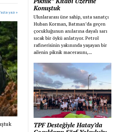
Piknik” Kitabı Üzerine
Konuştuk
azla yazı »
Uluslararası üne sahip, usta sanatçı
Huban Korman, Batman’da geçen
çocukluğunun anılarına dayalı sarı
sıcak bir öykü anlatıyor. Petrol
rafinerisinin yakınında yaşayan bir
ailenin piknik macerasını,...
uştuk
TPF Desteğiyle Hatay’da