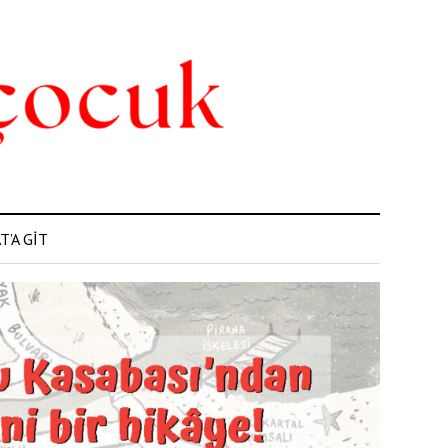
’A GİT