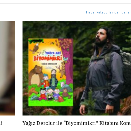
Haber kategorisinden daha f
li
Yağız Derolur ile “Biyomimikri” Kitabını Kon