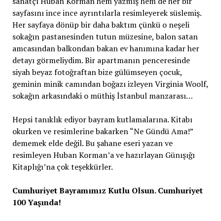
sanatçı Huban Korman hem yazmış hem de her bir
sayfasını ince ince ayrıntılarla resimleyerek süslemiş.
Her sayfaya dönüp bir daha baktım çünkü o neşeli
sokağın pastanesinden tutun müzesine, balon satan
amcasından balkondan bakan ev hanımına kadar her
detayı görmeliydim. Bir apartmanın penceresinde
siyah beyaz fotoğraftan bize gülümseyen çocuk,
geminin minik camından boğazı izleyen Virginia Woolf,
sokağın arkasındaki o müthiş İstanbul manzarası…
Hepsi tanıklık ediyor bayram kutlamalarına. Kitabı
okurken ve resimlerine bakarken “Ne Gündü Ama!”
dememek elde değil. Bu şahane eseri yazan ve
resimleyen Huban Korman’a ve hazırlayan Günışığı
Kitaplığı’na çok teşekkürler.
Cumhuriyet Bayramımız Kutlu Olsun. Cumhuriyet
100 Yaşında!