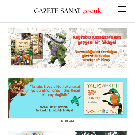
menüy
aç
REKLAM