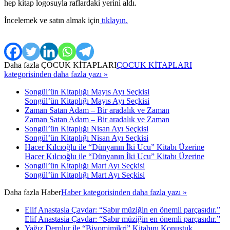
hep kitap logosuyla raflardaki yerini aldı.
İncelemek ve satın almak için
tıklayın.
Daha fazla
ÇOCUK KİTAPLARI
ÇOCUK KİTAPLARI
kategorisinden daha fazla yazı »
Songül’ün Kitaplığı Mayıs Ayı Seçkisi
Songül’ün Kitaplığı Mayıs Ayı Seçkisi
Zaman Satan Adam – Bir aradalık ve Zaman
Zaman Satan Adam – Bir aradalık ve Zaman
Songül’ün Kitaplığı Nisan Ayı Seçkisi
Songül’ün Kitaplığı Nisan Ayı Seçkisi
Hacer Kılcıoğlu ile “Dünyanın İki Ucu” Kitabı Üzerine
Hacer Kılcıoğlu ile “Dünyanın İki Ucu” Kitabı Üzerine
Songül’ün Kitaplığı Mart Ayı Seçkisi
Songül’ün Kitaplığı Mart Ayı Seçkisi
Daha fazla
Haber
Haber kategorisinden daha fazla yazı »
Elif Anastasia Çavdar: “Sabır müziğin en önemli parçasıdır.”
Elif Anastasia Çavdar: “Sabır müziğin en önemli parçasıdır.”
Yağız Derolur ile “Biyomimikri” Kitabını Konuştuk