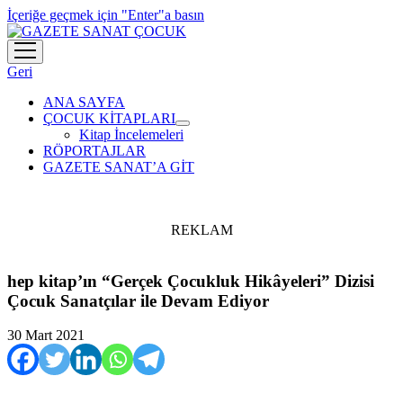
İçeriğe geçmek için "Enter"a basın
menüyü
aç
Geri
ANA SAYFA
ÇOCUK KİTAPLARI
menüyü
Kitap İncelemeleri
aç
RÖPORTAJLAR
GAZETE SANAT’A GİT
REKLAM
hep kitap’ın “Gerçek Çocukluk Hikâyeleri” Dizisi
Çocuk Sanatçılar ile Devam Ediyor
30 Mart 2021