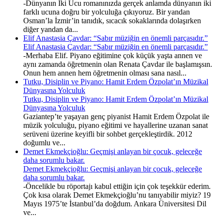
-Dünyanın İki Ucu romanınızda gerçek anlamda dünyanın iki
farklı ucuna doğru bir yolculuğa çıkıyoruz. Bir yandan
Osman’la İzmir’in tanıdık, sıcacık sokaklarında dolaşırken
diğer yandan da...
Elif Anastasia Çavdar: “Sabır müziğin en önemli parçasıdır.”
Elif Anastasia Çavdar: “Sabır müziğin en önemli parçasıdır.”
-Merhaba Elif. Piyano eğitimine çok küçük yaşta annen ve
aynı zamanda öğretmenin olan Renata Çavdar ile başlamışsın.
Onun hem annen hem öğretmenin olması sana nasıl...
Tutku, Disiplin ve Piyano: Hamit Erdem Özpolat’ın Müzikal
Dünyasına Yolculuk
Tutku, Disiplin ve Piyano: Hamit Erdem Özpolat’ın Müzikal
Dünyasına Yolculuk
Gaziantep’te yaşayan genç piyanist Hamit Erdem Özpolat ile
müzik yolculuğu, piyano eğitimi ve hayallerine uzanan sanat
serüveni üzerine keyifli bir sohbet gerçekleştirdik. 2012
doğumlu ve...
Demet Ekmekçioğlu: Geçmişi anlayan bir çocuk, geleceğe
daha sorumlu bakar.
Demet Ekmekçioğlu: Geçmişi anlayan bir çocuk, geleceğe
daha sorumlu bakar.
-Öncelikle bu röportajı kabul ettiğin için çok teşekkür ederim.
Çok kısa olarak Demet Ekmekçioğlu’nu tanıyabilir miyiz? 19
Mayıs 1975’te İstanbul’da doğdum. Ankara Üniversitesi Dil
ve...