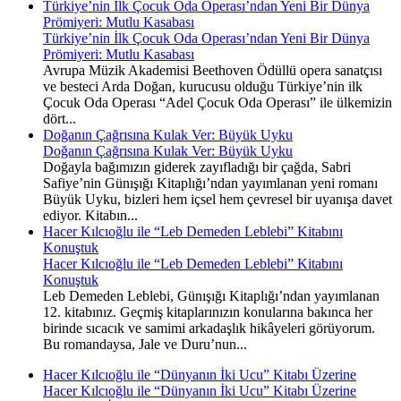
Türkiye’nin İlk Çocuk Oda Operası’ndan Yeni Bir Dünya
Prömiyeri: Mutlu Kasabası
Türkiye’nin İlk Çocuk Oda Operası’ndan Yeni Bir Dünya
Prömiyeri: Mutlu Kasabası
Avrupa Müzik Akademisi Beethoven Ödüllü opera sanatçısı
ve besteci Arda Doğan, kurucusu olduğu Türkiye’nin ilk
Çocuk Oda Operası “Adel Çocuk Oda Operası” ile ülkemizin
dört...
Doğanın Çağrısına Kulak Ver: Büyük Uyku
Doğanın Çağrısına Kulak Ver: Büyük Uyku
Doğayla bağımızın giderek zayıfladığı bir çağda, Sabri
Safiye’nin Günışığı Kitaplığı’ndan yayımlanan yeni romanı
Büyük Uyku, bizleri hem içsel hem çevresel bir uyanışa davet
ediyor. Kitabın...
Hacer Kılcıoğlu ile “Leb Demeden Leblebi” Kitabını
Konuştuk
Hacer Kılcıoğlu ile “Leb Demeden Leblebi” Kitabını
Konuştuk
Leb Demeden Leblebi, Günışığı Kitaplığı’ndan yayımlanan
12. kitabınız. Geçmiş kitaplarınızın konularına bakınca her
birinde sıcacık ve samimi arkadaşlık hikâyeleri görüyorum.
Bu romandaysa, Jale ve Duru’nun...
Hacer Kılcıoğlu ile “Dünyanın İki Ucu” Kitabı Üzerine
Hacer Kılcıoğlu ile “Dünyanın İki Ucu” Kitabı Üzerine