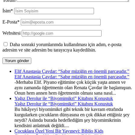
Yorum
İsim*
E-Posta*
Websitesi
Daha sonraki yorumlarımda kullanılması için adım, e-posta
adresim ve site adresim bu tarayıcıya kaydedilsin.
Elif Anastasia Çavdar: “Sabır müziğin en önemli parçasıdır.”
Elif Anastasia Çavdar: “Sabır müziğin en önemli parçasıdır.”
-Merhaba Elif. Piyano eğitimine çok küçük yaşta annen ve
aynı zamanda öğretmenin olan Renata Çavdar ile başlamışsın.
Onun hem annen hem öğretmenin olması sana nasıl...
Yağız Derolur ile “Biyomimikri” Kitabını Konuştuk
Yağız Derolur ile “Biyomimikri” Kitabını Konuştuk
Bu hikâyeyi biyomimikri gibi teknik bir kavram etrafında
kurgularken çocukların dünyasına en çok dikkat ettiğiniz şey
neydi? Aslında burada hedeflediğim şey biyomimikrinin
kendisini anlatmak değildi....
Çocuklara Özel Yeni Bir Yayınevi: Biblio Kids