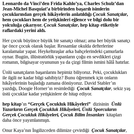
Leonardo da Vinci’den
Frida Kahlo’ya, Charles Schulz’dan
Jean-Michel Basquiat’a birbirinden başarılı isimlerin
çocuklarından gerçek hikâyelerin anlatıldığı
Çocuk Sanatçılar
,
hem çocukları hem de yetişkinleri eğlence ve bilgi dolu bir
yolculuğa çıkarıyor.
Çocuk Sanatçılar
, hep kitap etiketiyle
raflardaki yerini aldı.
Her çocuk büyünce büyük bir sanatçı olmaz; ama her büyük sanatçı
işe önce çocuk olarak başlar. Ressamlar okulda defterlerine
karalamalar yapar. Heykeltıraşlar arka bahçelerindeki çamurlarla
oynar. Bugün, illüstratörlük yapanların çoğu en sevdikleri çizgi
romanın, bilgisayar oyununun ya da çizgi filmin ismini hâlâ hatırlar.
Ünlü sanatçıların başarılarını hepimiz biliyoruz. Peki, çocuklukları
ile ilgili ne kadar bilgi sahibiyiz? Bunu öğrenmek için onların
hikâyelerinin başladığı zamana dönüyoruz. David Stabler’ın
yazdığı, Doogie Horner’ın resimlediği
Çocuk Sanatçılar
, sekiz yaş
üstü çocuklar kadar yetişkinlere de hitap ediyor.
hep kitap
’ın
“Gerçek Çocukluk Hikâyeleri”
dizisinin
Ünlü
Yazarların Gerçek Çocukluk Hikâyeleri, Ünlü Sporcuların
Gerçek Çocukluk Hikâyeleri, Çocuk Bilim İnsanları
kitapları
daha önce yayımlanmıştı.
Onur Kaya’nın İngilizceden dilimize çevirdiği
Çocuk Sanatçılar
,