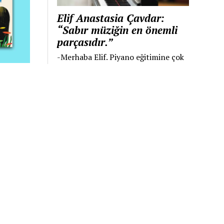
Elif Anastasia Çavdar:
“Sabır müziğin en önemli
parçasıdır.”
-Merhaba Elif. Piyano eğitimine çok
küçük yaşta annen ve aynı zamanda
öğretmenin olan Renata Çavdar ile
başlamışsın. Onun hem annen hem
öğretmenin olması sana nasıl...