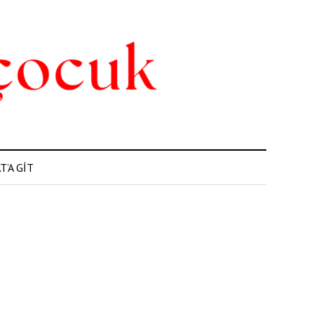
’A GİT