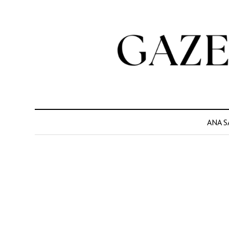
ANA S