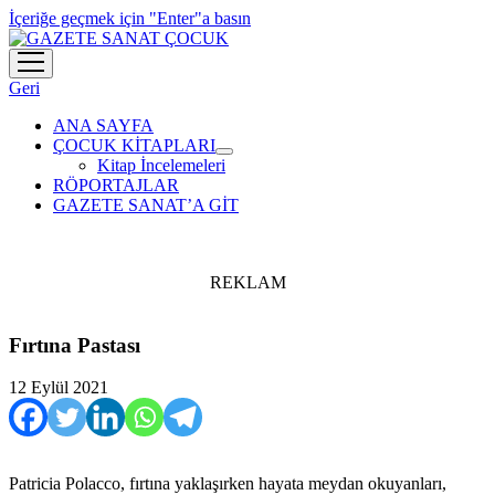
İçeriğe geçmek için "Enter"a basın
menüyü
aç
Geri
ANA SAYFA
ÇOCUK KİTAPLARI
menüyü
Kitap İncelemeleri
aç
RÖPORTAJLAR
GAZETE SANAT’A GİT
REKLAM
Fırtına Pastası
12 Eylül 2021
Patricia Polacco, fırtına yaklaşırken hayata meydan okuyanları,