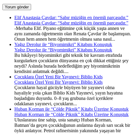
Elif Anastasia Çavdar: “Sabır müziğin en önemli parçasıdır.”
Elif Anastasia Çavdar: “Sabır müziğin en önemli parçasıdır.”
-Merhaba Elif. Piyano eğitimine çok küçük yaşta annen ve
aynı zamanda öğretmenin olan Renata Çavdar ile başlamışsın.
Onun hem annen hem öğretmenin olması sana nasıl...
Yağız Derolur ile “Biyomimikri” Kitabını Konuştuk
Yağız Derolur ile “Biyomimikri” Kitabını Konuştuk
Bu hikâyeyi biyomimikri gibi teknik bir kavram etrafında
kurgularken çocukların dünyasına en çok dikkat ettiğiniz şey
neydi? Aslında burada hedeflediğim şey biyomimikrinin
kendisini anlatmak değildi....
Çocuklara Özel Yeni Bir Yayınevi: Biblio Kids
Çocuklara Özel Yeni Bir Yayınevi: Biblio Kids
Çocukların hayal gücüyle büyüyen bir yayınevi olma
hayaliyle yola çıkan Biblio Kids Yayınevi, yayın hayatına
başladığını duyurdu. 0–8 yaş grubuna özel içeriklere
odaklanan yayınevi, çocukların...
Huban Korman ile “Çölde Piknik” Kitabı Üzerine Konuştuk
Huban Korman ile “Çölde Piknik” Kitabı Üzerine Konuştuk
Uluslararası üne sahip, usta sanatçı Huban Korman,
Batman’da geçen çocukluğunun anılarına dayalı sarı sıcak bir
öykü anlatıyor. Petrol rafinerisinin yakınında yaşayan bir