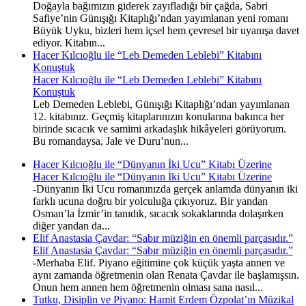
Doğayla bağımızın giderek zayıfladığı bir çağda, Sabri
Safiye’nin Günışığı Kitaplığı’ndan yayımlanan yeni romanı
Büyük Uyku, bizleri hem içsel hem çevresel bir uyanışa davet
ediyor. Kitabın...
Hacer Kılcıoğlu ile “Leb Demeden Leblebi” Kitabını
Konuştuk
Hacer Kılcıoğlu ile “Leb Demeden Leblebi” Kitabını
Konuştuk
Leb Demeden Leblebi, Günışığı Kitaplığı’ndan yayımlanan
12. kitabınız. Geçmiş kitaplarınızın konularına bakınca her
birinde sıcacık ve samimi arkadaşlık hikâyeleri görüyorum.
Bu romandaysa, Jale ve Duru’nun...
Hacer Kılcıoğlu ile “Dünyanın İki Ucu” Kitabı Üzerine
Hacer Kılcıoğlu ile “Dünyanın İki Ucu” Kitabı Üzerine
-Dünyanın İki Ucu romanınızda gerçek anlamda dünyanın iki
farklı ucuna doğru bir yolculuğa çıkıyoruz. Bir yandan
Osman’la İzmir’in tanıdık, sıcacık sokaklarında dolaşırken
diğer yandan da...
Elif Anastasia Çavdar: “Sabır müziğin en önemli parçasıdır.”
Elif Anastasia Çavdar: “Sabır müziğin en önemli parçasıdır.”
-Merhaba Elif. Piyano eğitimine çok küçük yaşta annen ve
aynı zamanda öğretmenin olan Renata Çavdar ile başlamışsın.
Onun hem annen hem öğretmenin olması sana nasıl...
Tutku, Disiplin ve Piyano: Hamit Erdem Özpolat’ın Müzikal