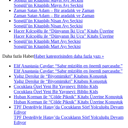
Songül’ün Kitaplığı Mayıs Ayı Seçkisi
Songül’ün Kitaplığı Mayıs Ayı Seçkisi
Zaman Satan Adam – Bir aradalık ve Zaman
Zaman Satan Adam – Bir aradalık ve Zaman
Songül’ün Kitaplığı Nisan Ayı Seçkisi
Songül’ün Kitaplığı Nisan Ayı Seçkisi
Hacer Kılcıoğlu ile “Dünyanın İki Ucu” Kitabı Üzerine
Hacer Kılcıoğlu ile “Dünyanın İki Ucu” Kitabı Üzerine
Songül’ün Kitaplığı Mart Ayı Seçkisi
Songül’ün Kitaplığı Mart Ayı Seçkisi
Daha fazla
Haber
Haber kategorisinden daha fazla yazı »
Elif Anastasia Çavdar: “Sabır müziğin en önemli parçasıdır.”
Elif Anastasia Çavdar: “Sabır müziğin en önemli parçasıdır.”
Yağız Derolur ile “Biyomimikri” Kitabını Konuştuk
Yağız Derolur ile “Biyomimikri” Kitabını Konuştuk
Çocuklara Özel Yeni Bir Yayınevi: Biblio Kids
Çocuklara Özel Yeni Bir Yayınevi: Biblio Kids
Huban Korman ile “Çölde Piknik” Kitabı Üzerine Konuştuk
Huban Korman ile “Çölde Piknik” Kitabı Üzerine Konuştuk
TPF Desteğiyle Hatay’da Çocukların Sörf Yolculuğu Devam
Ediyor
TPF Desteğiyle Hatay’da Çocukların Sörf Yolculuğu Devam
Ediyor