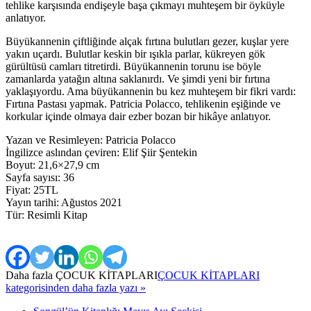
tehlike karşısında endişeyle başa çıkmayı muhteşem bir öyküyle
anlatıyor.
Büyükannenin çiftliğinde alçak fırtına bulutları gezer, kuşlar yere
yakın uçardı. Bulutlar keskin bir ışıkla parlar, kükreyen gök
gürültüsü camları titretirdi. Büyükannenin torunu ise böyle
zamanlarda yatağın altına saklanırdı. Ve şimdi yeni bir fırtına
yaklaşıyordu. Ama büyükannenin bu kez muhteşem bir fikri vardı:
Fırtına Pastası yapmak. Patricia Polacco, tehlikenin eşiğinde ve
korkular içinde olmaya dair ezber bozan bir hikâye anlatıyor.
Yazan ve Resimleyen: Patricia Polacco
İngilizce aslından çeviren: Elif Şiir Şentekin
Boyut: 21,6×27,9 cm
Sayfa sayısı: 36
Fiyat: 25TL
Yayın tarihi: Ağustos 2021
Tür: Resimli Kitap
Daha fazla
ÇOCUK KİTAPLARI
ÇOCUK KİTAPLARI
kategorisinden daha fazla yazı »