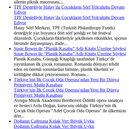
ailenin piknik macerasını,...
TPF Desteğiyle Hatay’da Çocukların Sörf Yolculuğu Devam
Ediyor
TPF Desteğiyle Hatay’da Çocukların Sörf Yolculuğu Devam
Ediyor
Hatay Sörf Merkezi, TPF (Turkish Philanthropy Funds)
desteğiyle yaz boyunca dört sörf şenliği ve bir festival
düzenledi. Çocukların fikirleriyle şekillenen etkinlikler, sporun
ötesinde dayanışmayı, ifade...
Susie Bower ile “Plastik Kasaba” Adlı Kitabı Üzerine Söyleşi
Susie Bower ile “Plastik Kasaba” Adlı Kitabı Üzerine Söyleşi
Plastik Kasaba, Günışığı Kitaplığı tarafından Türkçe’de
yayımlanan ilk çocuk romanınız. Romanda dünyayı tehdit
eden en önemli sorunlardan birisine, plastik tüketimi ve
kirliliğine dikkat çekiyorsunuz. Romanı...
Türkiye’nin İlk Çocuk Oda Operası’ndan Yeni Bir Dünya
Prömiyeri: Mutlu Kasabası
Türkiye’nin İlk Çocuk Oda Operası’ndan Yeni Bir Dünya
Prömiyeri: Mutlu Kasabası
Avrupa Müzik Akademisi Beethoven Ödüllü opera sanatçısı
ve besteci Arda Doğan, kurucusu olduğu Türkiye’nin ilk
Çocuk Oda Operası “Adel Çocuk Oda Operası” ile ülkemizin
dört...
Doğanın Çağrısına Kulak Ver: Büyük Uyku
Doğanın Çağrısına Kulak Ver: Büyük Uyku