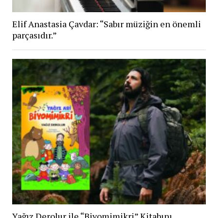
Elif Anastasia Çavdar: “Sabır müziğin en önemli
parçasıdır.”
Yağız Derolur ile “Biyomimikri” Kitabını