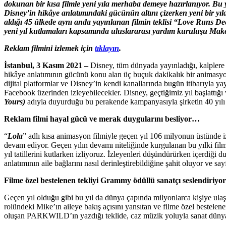
dokunan bir kısa filmle yeni yıla merhaba demeye hazırlanıyor. Bu y
Disney’in hikâye anlatımındaki gücünün altını çizerken yeni bir yıla
aldığı 45 ülkede aynı anda yayınlanan filmin teklisi “Love Runs De
yeni yıl kutlamaları kapsamında uluslararası yardım kuruluşu Make
Reklam filmini izlemek için
tıklayın
.
İstanbul, 3 Kasım 2021 –
Disney, tüm dünyada yayınladığı, kalplere d
hikâye anlatımının gücünü konu alan üç buçuk dakikalık bir animasy
dijital platformlar ve Disney’in kendi kanallarında bugün itibarıyla
Facebook üzerinden izleyebilecekler. Disney, geçtiğimiz yıl başlattığı 
Yours)
adıyla duyurduğu bu perakende kampanyasıyla şirketin 40 yılı 
Reklam filmi hayal gücü ve merak duygularını besliyor…
“
Lola
” adlı kısa animasyon filmiyle geçen yıl 106 milyonun üstünde i
devam ediyor. Geçen yılın devamı niteliğinde kurgulanan bu yılki film
yıl tatillerini kutlarken izliyoruz. İzleyenleri düşündürürken içerdiği
anlatımının aile bağlarını nasıl derinleştirebildiğine şahit oluyor ve
Filme özel bestelenen tekliyi Grammy ödüllü sanatçı seslendiriyor
Geçen yıl olduğu gibi bu yıl da dünya çapında milyonlarca kişiye ula
rolündeki Mike’ın aileye bakış açısını yansıtan ve filme özel bestelen
oluşan PARKWILD’ın yazdığı teklide, caz müzik yoluyla sanat dünyasınd