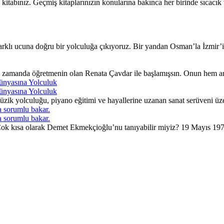
itabınız. Geçmiş kitaplarınızın konularına bakınca her birinde sıcacı
lı ucuna doğru bir yolculuğa çıkıyoruz. Bir yandan Osman’la İzmir’in 
ı zamanda öğretmenin olan Renata Çavdar ile başlamışsın. Onun hem an
ünyasına Yolculuk
ünyasına Yolculuk
ik yolculuğu, piyano eğitimi ve hayallerine uzanan sanat serüveni üzer
 sorumlu bakar.
 sorumlu bakar.
. Çok kısa olarak Demet Ekmekçioğlu’nu tanıyabilir miyiz? 19 Mayıs 197