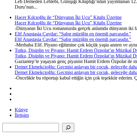
Leb Demeden Leblebi, Günışığı Kitaplığı’ndan yayımlanan 12. k
Duru’nun...
Hacer Kılcıoğlu ile “Dünyanın İki Ucu” Kitabı Üzerine
Hacer Kılcıoğlu ile “Dünyanın İki Ucu” Kitabı Üzerine
-Dünyanın İki Ucu romanınızda gerçek anlamda dünyanın iki fark
Elif Anastasia Çavdar: “Sabır müziğin en önemli parçasıdır.”
Elif Anastasia Çavdar: “Sabır müziğin en önemli parçasıdır.”
-Merhaba Elif. Piyano eğitimine çok küçük yaşta annen ve ayn
Tutku, Disiplin ve Piyano: Hamit Erdem Özpolat’ın Müzikal D
Tutku, Disiplin ve Piyano: Hamit Erdem Özpolat’ın Müzikal D
Gaziantep’te yaşayan genç piyanist Hamit Erdem Özpolat ile müz
Demet Ekmekçioğlu: Geçmişi anlayan bir çocuk, geleceğe daha
Demet Ekmekçioğlu: Geçmişi anlayan bir çocuk, geleceğe daha
-Öncelikle bu röportajı kabul ettiğin için çok teşekkür ederim
Künye
İletişim
Ara