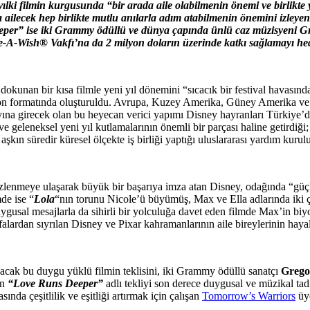
ılki filmin kurgusunda “bir arada aile olabilmenin önemi ve birlikte 
 ailecek hep birlikte mutlu anılarla adım atabilmenin önemini izleyen
eper” ise iki Grammy ödüllü ve dünya çapında ünlü caz müzisyeni Gre
-A-Wish® Vakfı’na da 2 milyon doların üzerinde katkı sağlamayı hed
okunan bir kısa filmle yeni yıl dönemini “sıcacık bir festival havasında”
on formatında oluşturuldu. Avrupa, Kuzey Amerika, Güney Amerika ve A
 yayına girecek olan bu heyecan verici yapımı Disney hayranları Türkiy
ve geleneksel yeni yıl kutlamalarının önemli bir parçası haline getirdiğ
aşkın süredir küresel ölçekte iş birliği yaptığı uluslararası yardım k
zlenmeye ulaşarak büyük bir başarıya imza atan Disney, odağında “güçlü 
de ise “
Lola
“nın torunu Nicole’ü büyümüş, Max ve Ella adlarında iki ço
 duygusal mesajlarla da sihirli bir yolculuğa davet eden filmde Max’in bi
 sayfalardan sıyrılan Disney ve Pixar kahramanlarının aile bireylerinin 
şacak bu duygu yüklü filmin teklisini, iki Grammy ödüllü sanatçı
Grego
en
“Love Runs Deeper”
adlı tekliyi son derece duygusal ve müzikal tad
a çeşitlilik ve eşitliği artırmak için çalışan
Tomorrow’s Warriors
üye