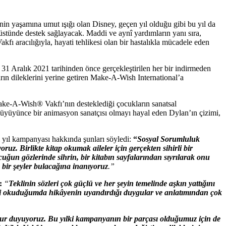
n yaşamına umut ışığı olan Disney, geçen yıl olduğu gibi bu yıl da
üstünde destek sağlayacak. Maddi ve aynî yardımların yanı sıra,
fı aracılığıyla, hayati tehlikesi olan bir hastalıkla mücadele eden
k. 31 Aralık 2021 tarihinden önce gerçekleştirilen her bir indirmeden
rın dileklerini yerine getiren Make-A-Wish International’a
Make-A-Wish® Vakfı’nın desteklediği çocukların sanatsal
. Büyüyünce bir animasyon sanatçısı olmayı hayal eden Dylan’ın çizimi,
 yıl kampanyası hakkında şunları söyledi:
“
Sosyal Sorumluluk
. Birlikte kitap okumak aileler için gerçekten sihirli bir
ğun gözlerinde sihrin, bir kitabın sayfalarından sıyrılarak onu
 bir şeyler bulacağına inanıyoruz
.”
:
“
Teklinin sözleri çok güçlü ve her şeyin temelinde aşkın yattığını
sini okuduğumda hikâyenin uyandırdığı duygular ve anlatımından çok
gurur duyuyoruz. Bu yılki kampanyanın bir parçası olduğumuz için de