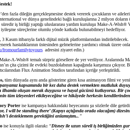
estek!
 fazla dileğin gerçekleşmesine destek vererek çocukların ve ailelerini
ernational ve dünya genelindeki bağlı kuruluşlarına 2 milyon doların 
süredir iş birliği yaptığı uluslararası yardım kuruluşu Make-A-Wish® Vak
ın iyileşme süreçlerine olumlu yönde katkıda bulunabilmeyi hedefliyor.
i, 3 Kasım itibarıyla farklı dijital müzik platformlarından indirilebilece
lenerek hastalıklarının üstesinden gelmelerine yardımcı olmak üzere onla
/fromourfamilytoyours
adresini ziyaret edin.)
ve Make-A-Wish® temalı sürpriz görsellere de yer veriliyor. Aralarında 
ylan’ın çita çizimi ile evdeki buzdolabının kapağında karşımıza çıkıyor
cılarından Flux Animation Studios tarafından içeriğe yerleştirildi.
os,
tüm dünyada aynı anda gösterime giren kısa animasyon filmi ve yeni
panyamız kapsamında bir kez daha destek vermekten mutluluk duyuyoruz
an ilhamla oluşan merak duygusu ve hayal gücünü kutluyoruz. Bir çocu
nin tüm izleyenleri etkileyeceğine ve hikâyede herkesin kendilerinden
ory Porter
ise kampanya hakkındaki heyecanını şu sözlerle dile getirdi
or, I will be standing there’ (Kapıyı açtığında orada olacağım) dize
h’i desteklemem gerektiğini anlamıştım..
.”
zo
ise konuyla ilgili olarak
:
“
Disney ile uzun süreli iş birliğimizden 