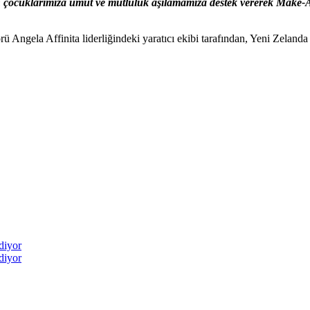
lan çocuklarımıza umut ve mutluluk aşılamamıza destek vererek Make-A
ngela Affinita liderliğindeki yaratıcı ekibi tarafından, Yeni Zelanda m
diyor
diyor