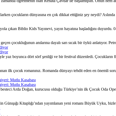
ı zamanda öğretmenin olan Renata Çavdar ile başlamışsın. Onun hem an
larken çocukların dünyasına en çok dikkat ettiğiniz şey neydi? Aslında
ola çıkan Biblio Kids Yayınevi, yayın hayatına başladığını duyurdu. 0–
çen çocukluğunun anılarına dayalı sarı sıcak bir öykü anlatıyor. Petrol 
diyor
diyor
yaz boyunca dört sörf şenliği ve bir festival düzenledi. Çocukların fiki
nan ilk çocuk romanınız. Romanda dünyayı tehdit eden en önemli sorunla
iyeri: Mutlu Kasabası
iyeri: Mutlu Kasabası
besteci Arda Doğan, kurucusu olduğu Türkiye’nin ilk Çocuk Oda Opera
nin Günışığı Kitaplığı’ndan yayımlanan yeni romanı Büyük Uyku, bizleri
k
k