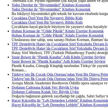
-Merhaba Elif. Piyano eğitimine çok küçük yaşta annen ve ayn
Yağız Derolur ile “Biyomimikri” Kitabını Konuştuk
Yağız Derolur ile “Biyomimikri” Kitabını Konuştuk
Bu hikâyeyi biyomimikri gibi teknik bir kavram etrafında kurgu
Çocuklara Özel Yeni Bir Yayınevi: Biblio Kids
Çocuklara Özel Yeni Bir Yayınevi: Biblio Kids
Çocukların hayal gücüyle büyüyen bir yayınevi olma hayaliyle y
Huban Korman ile “Çölde Piknik” Kitabı Üzerine Konuştuk
Huban Korman ile “Çölde Piknik” Kitabı Üzerine Konuştuk
Uluslararası üne sahip, usta sanatçı Huban Korman, Batman’da ge
TPF Desteğiyle Hatay’da Çocukların Sörf Yolculuğu Devam E
TPF Desteğiyle Hatay’da Çocukların Sörf Yolculuğu Devam E
Hatay Sörf Merkezi, TPF (Turkish Philanthropy Funds) desteğiyle 
Susie Bower ile “Plastik Kasaba” Adlı Kitabı Üzerine Söyleşi
Susie Bower ile “Plastik Kasaba” Adlı Kitabı Üzerine Söyleşi
Plastik Kasaba, Günışığı Kitaplığı tarafından Türkçe’de yayımla
Romanı...
Türkiye’nin İlk Çocuk Oda Operası’ndan Yeni Bir Dünya Pröm
Türkiye’nin İlk Çocuk Oda Operası’ndan Yeni Bir Dünya Pröm
Avrupa Müzik Akademisi Beethoven Ödüllü opera sanatçısı ve 
Doğanın Çağrısına Kulak Ver: Büyük Uyku
Doğanın Çağrısına Kulak Ver: Büyük Uyku
Doğayla bağımızın giderek zayıfladığı bir çağda, Sabri Safiye’
Hacer Kılcıoğlu ile “Leb Demeden Leblebi” Kitabını Konuştu
Hacer Kılcıoğlu ile “Leb Demeden Leblebi” Kitabını Konuştu