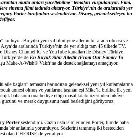
yaratılan mutlu anları yüceltebilme” temaları vurgulanıyor. Film,
lere sinema filmi tadında aktarıyor. Türkiye’nin de aralarında yer
gory Porter tarafından seslendiriyor. Disney, gelenekselleşen bu
efliyor.
 kutluyor. Bu yılki yeni yıl filmi yine ailenin bir arada olması ve
sya’da aralarında Türkiye’nin de yer aldığı tam 45 ülkede TV,
e’de Disney Channel IG ve YouTube kanalları ile Disney Türkiye
i; Türkiye’de de
En Büyük Sihir Ailedir
(From Our Family To
uruluşu Make-A-Wish® Vakfı’na da destek sağlamayı amaçlıyor.
aile bağları” temasını barındıran geleneksel yeni yıl kutlamalarına
cuk annesi olmuş ve yanlarına taşınan eşi Mike’la birlikte ilk yeni
yolojik babasının ona hediye ettiği masal kitabı üzerinden hikâye
hayal gücünü ve merak duygusunu nasıl beslediğini görüyoruz.
ry Porter
seslendirdi. Cazın usta isimlerinden Porter, filmde baba
ında bir anlatımla yorumluyor. Sözlerini tanınmış iki besteciden
si olan CHERISE de yer alıyor.