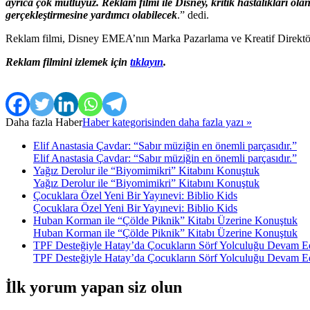
ayrıca çok mutluyuz. Reklam filmi ile Disney, kritik hastalıkları o
gerçekleştirmesine yardımcı olabilecek
.” dedi.
Reklam filmi, Disney EMEA’nın Marka Pazarlama ve Kreatif Direktörü A
Reklam filmini izlemek için
tıklayın
.
Daha fazla
Haber
Haber kategorisinden daha fazla yazı »
Elif Anastasia Çavdar: “Sabır müziğin en önemli parçasıdır.”
Elif Anastasia Çavdar: “Sabır müziğin en önemli parçasıdır.”
Yağız Derolur ile “Biyomimikri” Kitabını Konuştuk
Yağız Derolur ile “Biyomimikri” Kitabını Konuştuk
Çocuklara Özel Yeni Bir Yayınevi: Biblio Kids
Çocuklara Özel Yeni Bir Yayınevi: Biblio Kids
Huban Korman ile “Çölde Piknik” Kitabı Üzerine Konuştuk
Huban Korman ile “Çölde Piknik” Kitabı Üzerine Konuştuk
TPF Desteğiyle Hatay’da Çocukların Sörf Yolculuğu Devam E
TPF Desteğiyle Hatay’da Çocukların Sörf Yolculuğu Devam E
İlk yorum yapan siz olun