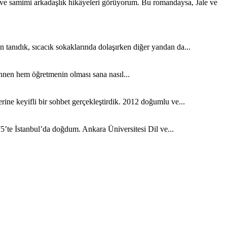
k ve samimi arkadaşlık hikâyeleri görüyorum. Bu romandaysa, Jale ve
tanıdık, sıcacık sokaklarında dolaşırken diğer yandan da...
nen hem öğretmenin olması sana nasıl...
ine keyifli bir sohbet gerçekleştirdik. 2012 doğumlu ve...
5’te İstanbul’da doğdum. Ankara Üniversitesi Dil ve...