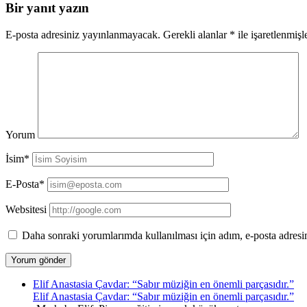
Bir yanıt yazın
E-posta adresiniz yayınlanmayacak.
Gerekli alanlar
*
ile işaretlenmişl
Yorum
İsim*
E-Posta*
Websitesi
Daha sonraki yorumlarımda kullanılması için adım, e-posta adresim
Elif Anastasia Çavdar: “Sabır müziğin en önemli parçasıdır.”
Elif Anastasia Çavdar: “Sabır müziğin en önemli parçasıdır.”