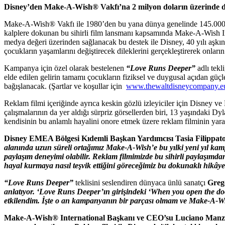
Disney’den Make-A-Wish® Vakfı’na 2 milyon doların üzerinde d
Make-A-Wish® Vakfı ile 1980’den bu yana dünya genelinde 145.000’den
kalplere dokunan bu sihirli film lansmanı kapsamında Make-A-Wish Int
medya değeri üzerinden sağlanacak bu destek ile Disney, 40 yılı aşkın 
çocukların yaşamlarını değiştirecek dileklerini gerçekleştirerek onlar
Kampanya için özel olarak bestelenen
“Love Runs Deeper”
adlı tekl
elde edilen gelirin tamamı çocukların fiziksel ve duygusal açıdan güç
bağışlanacak. (Şartlar ve koşullar için
www.thewaltdisneycompany.eu
Reklam filmi içeriğinde ayrıca keskin gözlü izleyiciler için Disney 
çalışmalarının da yer aldığı sürpriz görsellerden biri, 13 yaşındaki D
kendisinin bu anlamlı hayalini onore etmek üzere reklam filminin yaratı
Disney EMEA Bölgesi Kıdemli Başkan Yardımcısı Tasia Filippat
alanında uzun süreli ortağımız Make-A-Wish’e bu yılki yeni yıl kam
paylaşım deneyimi olabilir. Reklam filmimizde bu sihirli paylaşımd
hayal kurmaya nasıl teşvik ettiğini göreceğimiz bu dokunaklı hikâye
“Love Runs Deeper”
teklisini seslendiren dünyaca ünlü sanatçı
Greg
anlatıyor. ‘Love Runs Deeper’ın girişindeki ‘When you open the do
etkilendim. İşte o an kampanyanın bir parçası olmam ve Make-A-Wis
Make-A-Wish® International Başkanı ve CEO’su Luciano Man