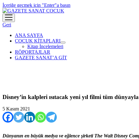
İçeriğe geçmek için "Enter"a basın
menüyü
aç
Geri
ANA SAYFA
ÇOCUK KİTAPLARI
menüyü
Kitap İncelemeleri
aç
RÖPORTAJLAR
GAZETE SANAT’A GİT
Disney’in kalpleri ısıtacak yeni yıl filmi tüm dünyay
5 Kasım 2021
Dünyanın en büyük medya ve eğlence şirketi The Walt Disney Comp