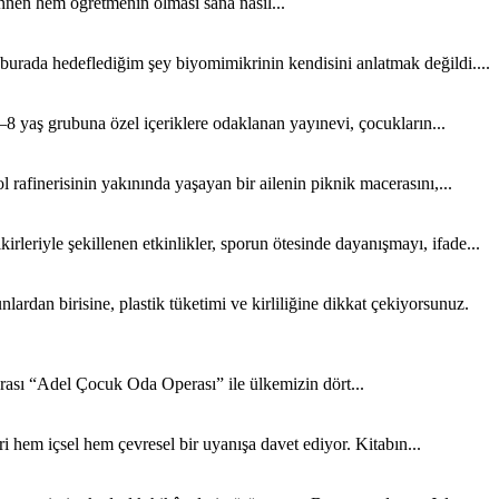
nen hem öğretmenin olması sana nasıl...
 burada hedeflediğim şey biyomimikrinin kendisini anlatmak değildi....
8 yaş grubuna özel içeriklere odaklanan yayınevi, çocukların...
rafinerisinin yakınında yaşayan bir ailenin piknik macerasını,...
rleriyle şekillenen etkinlikler, sporun ötesinde dayanışmayı, ifade...
rdan birisine, plastik tüketimi ve kirliliğine dikkat çekiyorsunuz.
sı “Adel Çocuk Oda Operası” ile ülkemizin dört...
 hem içsel hem çevresel bir uyanışa davet ediyor. Kitabın...