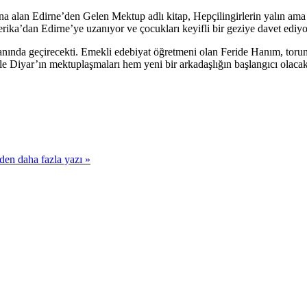
ına alan Edirne’den Gelen Mektup adlı kitap, Hepçilingirlerin yalın ama 
rika’dan Edirne’ye uzanıyor ve çocukları keyifli bir geziye davet ediyo
nında geçirecekti. Emekli edebiyat öğretmeni olan Feride Hanım, torunu
e Diyar’ın mektuplaşmaları hem yeni bir arkadaşlığın başlangıcı olacaktı
 daha fazla yazı »