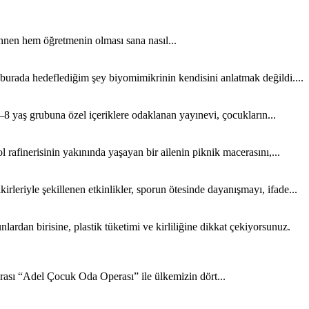
nen hem öğretmenin olması sana nasıl...
 burada hedeflediğim şey biyomimikrinin kendisini anlatmak değildi....
8 yaş grubuna özel içeriklere odaklanan yayınevi, çocukların...
rafinerisinin yakınında yaşayan bir ailenin piknik macerasını,...
rleriyle şekillenen etkinlikler, sporun ötesinde dayanışmayı, ifade...
rdan birisine, plastik tüketimi ve kirliliğine dikkat çekiyorsunuz.
sı “Adel Çocuk Oda Operası” ile ülkemizin dört...