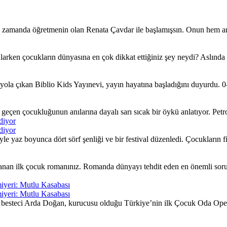
ı zamanda öğretmenin olan Renata Çavdar ile başlamışsın. Onun hem an
larken çocukların dünyasına en çok dikkat ettiğiniz şey neydi? Aslında
ola çıkan Biblio Kids Yayınevi, yayın hayatına başladığını duyurdu. 0–
çen çocukluğunun anılarına dayalı sarı sıcak bir öykü anlatıyor. Petrol 
diyor
diyor
yaz boyunca dört sörf şenliği ve bir festival düzenledi. Çocukların fiki
nan ilk çocuk romanınız. Romanda dünyayı tehdit eden en önemli sorunla
iyeri: Mutlu Kasabası
iyeri: Mutlu Kasabası
besteci Arda Doğan, kurucusu olduğu Türkiye’nin ilk Çocuk Oda Opera