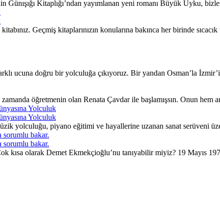
nin Günışığı Kitaplığı’ndan yayımlanan yeni romanı Büyük Uyku, bizleri
k
k
itabınız. Geçmiş kitaplarınızın konularına bakınca her birinde sıcacı
lı ucuna doğru bir yolculuğa çıkıyoruz. Bir yandan Osman’la İzmir’in 
ı zamanda öğretmenin olan Renata Çavdar ile başlamışsın. Onun hem an
ünyasına Yolculuk
ünyasına Yolculuk
ik yolculuğu, piyano eğitimi ve hayallerine uzanan sanat serüveni üzer
 sorumlu bakar.
 sorumlu bakar.
. Çok kısa olarak Demet Ekmekçioğlu’nu tanıyabilir miyiz? 19 Mayıs 197