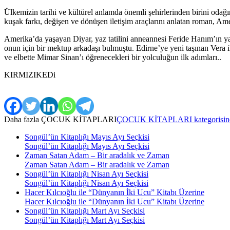
Ülkemizin tarihi ve kültürel anlamda önemli şehirlerinden birini odağ
kuşak farkı, değişen ve dönüşen iletişim araçlarını anlatan roman, Ame
Amerika’da yaşayan Diyar, yaz tatilini anneannesi Feride Hanım’ın ya
onun için bir mektup arkadaşı bulmuştu. Edirne’ye yeni taşınan Vera il
ve elbette Mimar Sinan’ı öğrenecekleri bir yolculuğun ilk adımları..
KIRMIZIKEDi
Daha fazla
ÇOCUK KİTAPLARI
ÇOCUK KİTAPLARI kategorisinden
Songül’ün Kitaplığı Mayıs Ayı Seçkisi
Songül’ün Kitaplığı Mayıs Ayı Seçkisi
Zaman Satan Adam – Bir aradalık ve Zaman
Zaman Satan Adam – Bir aradalık ve Zaman
Songül’ün Kitaplığı Nisan Ayı Seçkisi
Songül’ün Kitaplığı Nisan Ayı Seçkisi
Hacer Kılcıoğlu ile “Dünyanın İki Ucu” Kitabı Üzerine
Hacer Kılcıoğlu ile “Dünyanın İki Ucu” Kitabı Üzerine
Songül’ün Kitaplığı Mart Ayı Seçkisi
Songül’ün Kitaplığı Mart Ayı Seçkisi