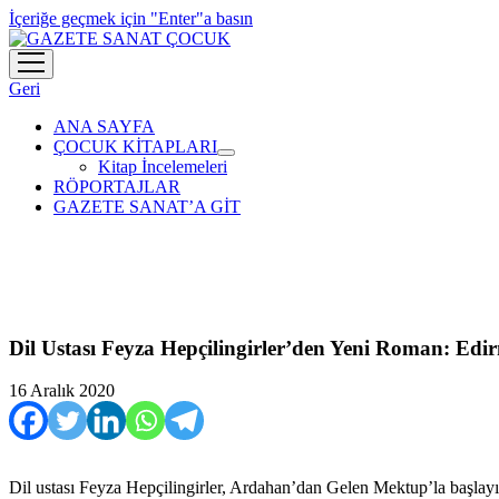
İçeriğe geçmek için "Enter"a basın
menüyü
aç
Geri
ANA SAYFA
ÇOCUK KİTAPLARI
menüyü
Kitap İncelemeleri
aç
RÖPORTAJLAR
GAZETE SANAT’A GİT
Dil Ustası Feyza Hepçilingirler’den Yeni Roman: Ed
16 Aralık 2020
Dil ustası Feyza Hepçilingirler, Ardahan’dan Gelen Mektup’la başlay