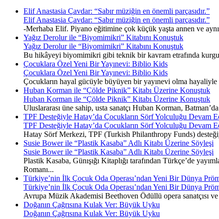
Elif Anastasia Çavdar: “Sabır müziğin en önemli parçasıdır.”
Elif Anastasia Çavdar: “Sabır müziğin en önemli parçasıdır.”
-Merhaba Elif. Piyano eğitimine çok küçük yaşta annen ve ayn
Yağız Derolur ile “Biyomimikri” Kitabını Konuştuk
Yağız Derolur ile “Biyomimikri” Kitabını Konuştuk
Bu hikâyeyi biyomimikri gibi teknik bir kavram etrafında kurgu
Çocuklara Özel Yeni Bir Yayınevi: Biblio Kids
Çocuklara Özel Yeni Bir Yayınevi: Biblio Kids
Çocukların hayal gücüyle büyüyen bir yayınevi olma hayaliyle y
Huban Korman ile “Çölde Piknik” Kitabı Üzerine Konuştuk
Huban Korman ile “Çölde Piknik” Kitabı Üzerine Konuştuk
Uluslararası üne sahip, usta sanatçı Huban Korman, Batman’da ge
TPF Desteğiyle Hatay’da Çocukların Sörf Yolculuğu Devam E
TPF Desteğiyle Hatay’da Çocukların Sörf Yolculuğu Devam E
Hatay Sörf Merkezi, TPF (Turkish Philanthropy Funds) desteğiyle 
Susie Bower ile “Plastik Kasaba” Adlı Kitabı Üzerine Söyleşi
Susie Bower ile “Plastik Kasaba” Adlı Kitabı Üzerine Söyleşi
Plastik Kasaba, Günışığı Kitaplığı tarafından Türkçe’de yayımla
Romanı...
Türkiye’nin İlk Çocuk Oda Operası’ndan Yeni Bir Dünya Pröm
Türkiye’nin İlk Çocuk Oda Operası’ndan Yeni Bir Dünya Pröm
Avrupa Müzik Akademisi Beethoven Ödüllü opera sanatçısı ve 
Doğanın Çağrısına Kulak Ver: Büyük Uyku
Doğanın Çağrısına Kulak Ver: Büyük Uyku