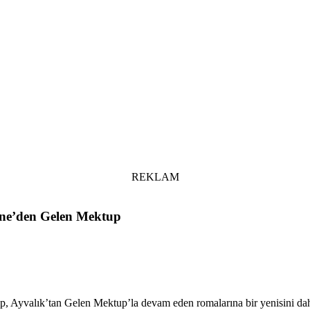
REKLAM
irne’den Gelen Mektup
ıp, Ayvalık’tan Gelen Mektup’la devam eden romalarına bir yenisini dah