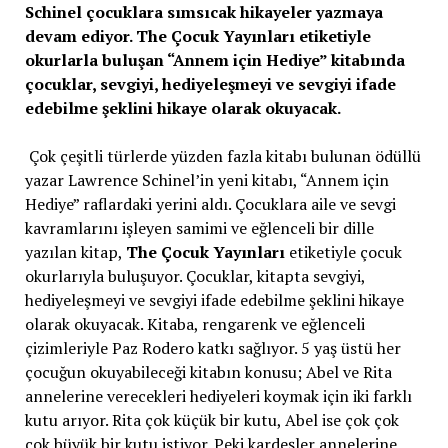
Schinel çocuklara sımsıcak hikayeler yazmaya
devam ediyor. The Çocuk Yayınları etiketiyle
okurlarla buluşan “Annem için Hediye” kitabında
çocuklar, sevgiyi, hediyeleşmeyi ve sevgiyi ifade
edebilme şeklini hikaye olarak okuyacak.
Çok çeşitli türlerde yüzden fazla kitabı bulunan ödüllü
yazar Lawrence Schinel’in yeni kitabı, “Annem için
Hediye” raflardaki yerini aldı. Çocuklara aile ve sevgi
kavramlarını işleyen samimi ve eğlenceli bir dille
yazılan kitap,
The Çocuk Yayınları
etiketiyle çocuk
okurlarıyla buluşuyor. Çocuklar, kitapta sevgiyi,
hediyeleşmeyi ve sevgiyi ifade edebilme şeklini hikaye
olarak okuyacak. Kitaba, rengarenk ve eğlenceli
çizimleriyle Paz Rodero katkı sağlıyor. 5 yaş üstü her
çocuğun okuyabileceği kitabın konusu; Abel ve Rita
annelerine verecekleri hediyeleri koymak için iki farklı
kutu arıyor. Rita çok küçük bir kutu, Abel ise çok çok
çok büyük bir kutu istiyor. Peki kardeşler annelerine