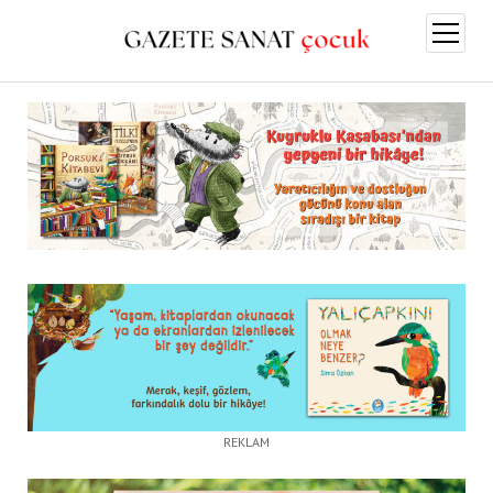
menüy
aç
REKLAM