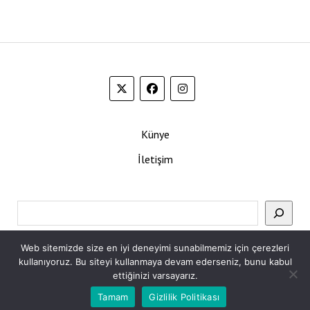
Künye
İletişim
Ara
Web sitemizde size en iyi deneyimi sunabilmemiz için çerezleri
kullanıyoruz. Bu siteyi kullanmaya devam ederseniz, bunu kabul
ettiğinizi varsayarız.
Tamam
Gizlilik Politikası
Mission News Theme
by Compete Themes.