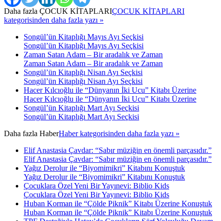
Daha fazla
ÇOCUK KİTAPLARI
ÇOCUK KİTAPLARI
kategorisinden daha fazla yazı »
Songül’ün Kitaplığı Mayıs Ayı Seçkisi
Songül’ün Kitaplığı Mayıs Ayı Seçkisi
Zaman Satan Adam – Bir aradalık ve Zaman
Zaman Satan Adam – Bir aradalık ve Zaman
Songül’ün Kitaplığı Nisan Ayı Seçkisi
Songül’ün Kitaplığı Nisan Ayı Seçkisi
Hacer Kılcıoğlu ile “Dünyanın İki Ucu” Kitabı Üzerine
Hacer Kılcıoğlu ile “Dünyanın İki Ucu” Kitabı Üzerine
Songül’ün Kitaplığı Mart Ayı Seçkisi
Songül’ün Kitaplığı Mart Ayı Seçkisi
Daha fazla
Haber
Haber kategorisinden daha fazla yazı »
Elif Anastasia Çavdar: “Sabır müziğin en önemli parçasıdır.”
Elif Anastasia Çavdar: “Sabır müziğin en önemli parçasıdır.”
Yağız Derolur ile “Biyomimikri” Kitabını Konuştuk
Yağız Derolur ile “Biyomimikri” Kitabını Konuştuk
Çocuklara Özel Yeni Bir Yayınevi: Biblio Kids
Çocuklara Özel Yeni Bir Yayınevi: Biblio Kids
Huban Korman ile “Çölde Piknik” Kitabı Üzerine Konuştuk
Huban Korman ile “Çölde Piknik” Kitabı Üzerine Konuştuk