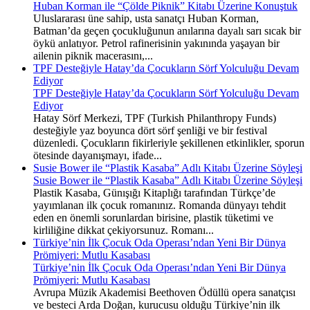
Huban Korman ile “Çölde Piknik” Kitabı Üzerine Konuştuk
Uluslararası üne sahip, usta sanatçı Huban Korman,
Batman’da geçen çocukluğunun anılarına dayalı sarı sıcak bir
öykü anlatıyor. Petrol rafinerisinin yakınında yaşayan bir
ailenin piknik macerasını,...
TPF Desteğiyle Hatay’da Çocukların Sörf Yolculuğu Devam
Ediyor
TPF Desteğiyle Hatay’da Çocukların Sörf Yolculuğu Devam
Ediyor
Hatay Sörf Merkezi, TPF (Turkish Philanthropy Funds)
desteğiyle yaz boyunca dört sörf şenliği ve bir festival
düzenledi. Çocukların fikirleriyle şekillenen etkinlikler, sporun
ötesinde dayanışmayı, ifade...
Susie Bower ile “Plastik Kasaba” Adlı Kitabı Üzerine Söyleşi
Susie Bower ile “Plastik Kasaba” Adlı Kitabı Üzerine Söyleşi
Plastik Kasaba, Günışığı Kitaplığı tarafından Türkçe’de
yayımlanan ilk çocuk romanınız. Romanda dünyayı tehdit
eden en önemli sorunlardan birisine, plastik tüketimi ve
kirliliğine dikkat çekiyorsunuz. Romanı...
Türkiye’nin İlk Çocuk Oda Operası’ndan Yeni Bir Dünya
Prömiyeri: Mutlu Kasabası
Türkiye’nin İlk Çocuk Oda Operası’ndan Yeni Bir Dünya
Prömiyeri: Mutlu Kasabası
Avrupa Müzik Akademisi Beethoven Ödüllü opera sanatçısı
ve besteci Arda Doğan, kurucusu olduğu Türkiye’nin ilk