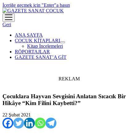
İçeriğe geçmek için "Enter"a basın
menüyü
aç
Geri
ANA SAYFA
ÇOCUK KİTAPLARI
menüyü
Kitap İncelemeleri
aç
RÖPORTAJLAR
GAZETE SANAT’A GİT
REKLAM
Çocuklara Hayvan Sevgisini Anlatan Sıcacık Bir
Hikâye “Kim Filini Kaybetti?”
22 Şubat 2021