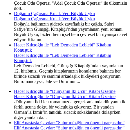
Çocuk Oda Operası “Adel Çocuk Oda Operası” ile ülkemizin
dört...
Doğanın Çağrısına Kulak Ver: Büyük Uyku
Doğanın Çağrısına Kulak Ver: Büyük Uyku
Doğayla bağımızın giderek zayıfladığı bir çağda, Sabri
Safiye’nin Günışığı Kitaplığı’ndan yayımlanan yeni romanı
Büyük Uyku, bizleri hem içsel hem çevresel bir uyanışa davet
ediyor. Kitabın...
Hacer Kılcıoğlu ile “Leb Demeden Leblebi” Kitabını
Konuştuk
Hacer Kılcıoğlu ile “Leb Demeden Leblebi” Kitabını
Konuştuk
Leb Demeden Leblebi, Günışığı Kitaplığı’ndan yayımlanan
12. kitabınız. Geçmiş kitaplarınızın konularına bakınca her
birinde sıcacık ve samimi arkadaşlık hikâyeleri görüyorum.
Bu romandaysa, Jale ve Duru’nun...
Hacer Kılcıoğlu ile “Dünyanın İki Ucu” Kitabı Üzerine
Hacer Kılcıoğlu ile “Dünyanın İki Ucu” Kitabı Üzerine
-Dünyanın İki Ucu romanınızda gerçek anlamda dünyanın iki
farklı ucuna doğru bir yolculuğa çıkıyoruz. Bir yandan
Osman’la İzmir’in tanıdık, sıcacık sokaklarında dolaşırken
diğer yandan da...
Elif Anastasia Çavdar: “Sabır müziğin en önemli parçasıdır.”
Elif Anastasia Çavdar: “Sabır müziğin en önemli parçasıdır.”