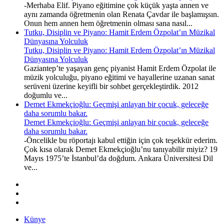
-Merhaba Elif. Piyano eğitimine çok küçük yaşta annen ve
aynı zamanda öğretmenin olan Renata Çavdar ile başlamışsın.
Onun hem annen hem öğretmenin olması sana nasıl...
Tutku, Disiplin ve Piyano: Hamit Erdem Özpolat’ın Müzikal
Dünyasına Yolculuk
Tutku, Disiplin ve Piyano: Hamit Erdem Özpolat’ın Müzikal
Dünyasına Yolculuk
Gaziantep’te yaşayan genç piyanist Hamit Erdem Özpolat ile
müzik yolculuğu, piyano eğitimi ve hayallerine uzanan sanat
serüveni üzerine keyifli bir sohbet gerçekleştirdik. 2012
doğumlu ve...
Demet Ekmekçioğlu: Geçmişi anlayan bir çocuk, geleceğe
daha sorumlu bakar.
Demet Ekmekçioğlu: Geçmişi anlayan bir çocuk, geleceğe
daha sorumlu bakar.
-Öncelikle bu röportajı kabul ettiğin için çok teşekkür ederim.
Çok kısa olarak Demet Ekmekçioğlu’nu tanıyabilir miyiz? 19
Mayıs 1975’te İstanbul’da doğdum. Ankara Üniversitesi Dil
ve...
Künye