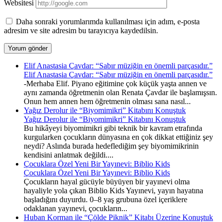
Websitesi
Daha sonraki yorumlarımda kullanılması için adım, e-posta
adresim ve site adresim bu tarayıcıya kaydedilsin.
Elif Anastasia Çavdar: “Sabır müziğin en önemli parçasıdır.”
Elif Anastasia Çavdar: “Sabır müziğin en önemli parçasıdır.”
-Merhaba Elif. Piyano eğitimine çok küçük yaşta annen ve
aynı zamanda öğretmenin olan Renata Çavdar ile başlamışsın.
Onun hem annen hem öğretmenin olması sana nasıl...
Yağız Derolur ile “Biyomimikri” Kitabını Konuştuk
Yağız Derolur ile “Biyomimikri” Kitabını Konuştuk
Bu hikâyeyi biyomimikri gibi teknik bir kavram etrafında
kurgularken çocukların dünyasına en çok dikkat ettiğiniz şey
neydi? Aslında burada hedeflediğim şey biyomimikrinin
kendisini anlatmak değildi....
Çocuklara Özel Yeni Bir Yayınevi: Biblio Kids
Çocuklara Özel Yeni Bir Yayınevi: Biblio Kids
Çocukların hayal gücüyle büyüyen bir yayınevi olma
hayaliyle yola çıkan Biblio Kids Yayınevi, yayın hayatına
başladığını duyurdu. 0–8 yaş grubuna özel içeriklere
odaklanan yayınevi, çocukların...
Huban Korman ile “Çölde Piknik” Kitabı Üzerine Konuştuk