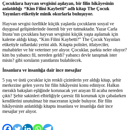
Çocuklara hayvan sevgisini aşılayan, bir filin hikâyesinin
anlatıldığı “Kim Filini Kaybetti” adlı kitap The Çocuk
Yayınları etiketiyle minik okurlarla buluşuyor.
Hayvan sevgisi özellikle küçük yaşlarda çocukların sosyal ve
duygusal gelişimlerinde önemli bir yer tutmaktadır. Yazar Carla
Irusta’nın çocuklara hayvan sevgisini küçük yaşta aşılamak için
kaleme aldığı kitap, “Kim Filini Kaybetti?” The Çocuk Yayınları
etiketiyle raflardaki yerini aldı. Kitapta polisler, itfaiyeciler,
muhabirler ve bir veteriner yer alıyor. Çocuklar, parkta neler oluyor?
kim bu yabancı fil, nereden geldi? yabancı devle tanışmak ister
misin? gibi soruların yanıtlarını bulabilecek.
İnsanlara ve insanlığa dair ince mesajlar
5 yaş ve üstü çocuklar için renkli çizimlerin yer aldığı kitap, şehir
merkezine gelen yavru bir filin hikâyesini konu ediniyor. Halkın
meraklı bakışları eşliğinde korunacak yer arayan fil acaba nereden
çıktı? Şehir sakinleri elbirliğiyle çaresiz fili korumak için çabalarken
kendilerini unutulmaz bir maceranın içinde buluyor. Bir filin
hikâyesinin anlatıldığı kitapta insanlara ve insanlığa dair ince
mesajlar yer alıyor.