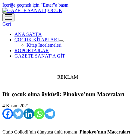
İçeriğe geçmek için "Enter"a basın
menüyü
aç
Geri
ANA SAYFA
ÇOCUK KİTAPLARI
menüyü
Kitap İncelemeleri
aç
RÖPORTAJLAR
GAZETE SANAT’A GİT
REKLAM
Bir çocuk olma öyküsü: Pinokyo’nun Maceraları
4 Kasım 2021
Carlo Collodi’nin dünyaca ünlü romanı
Pinokyo’nun Maceraları