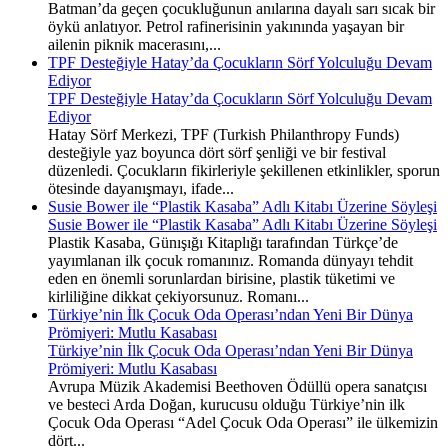
Batman’da geçen çocukluğunun anılarına dayalı sarı sıcak bir
öykü anlatıyor. Petrol rafinerisinin yakınında yaşayan bir
ailenin piknik macerasını,...
TPF Desteğiyle Hatay’da Çocukların Sörf Yolculuğu Devam
Ediyor
TPF Desteğiyle Hatay’da Çocukların Sörf Yolculuğu Devam
Ediyor
Hatay Sörf Merkezi, TPF (Turkish Philanthropy Funds)
desteğiyle yaz boyunca dört sörf şenliği ve bir festival
düzenledi. Çocukların fikirleriyle şekillenen etkinlikler, sporun
ötesinde dayanışmayı, ifade...
Susie Bower ile “Plastik Kasaba” Adlı Kitabı Üzerine Söyleşi
Susie Bower ile “Plastik Kasaba” Adlı Kitabı Üzerine Söyleşi
Plastik Kasaba, Günışığı Kitaplığı tarafından Türkçe’de
yayımlanan ilk çocuk romanınız. Romanda dünyayı tehdit
eden en önemli sorunlardan birisine, plastik tüketimi ve
kirliliğine dikkat çekiyorsunuz. Romanı...
Türkiye’nin İlk Çocuk Oda Operası’ndan Yeni Bir Dünya
Prömiyeri: Mutlu Kasabası
Türkiye’nin İlk Çocuk Oda Operası’ndan Yeni Bir Dünya
Prömiyeri: Mutlu Kasabası
Avrupa Müzik Akademisi Beethoven Ödüllü opera sanatçısı
ve besteci Arda Doğan, kurucusu olduğu Türkiye’nin ilk
Çocuk Oda Operası “Adel Çocuk Oda Operası” ile ülkemizin
dört...