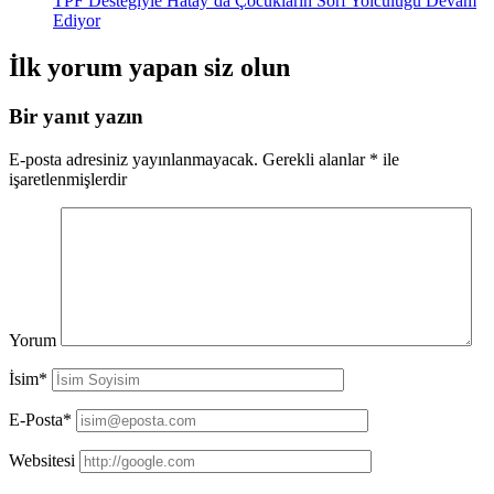
TPF Desteğiyle Hatay’da Çocukların Sörf Yolculuğu Devam
Ediyor
İlk yorum yapan siz olun
Bir yanıt yazın
E-posta adresiniz yayınlanmayacak.
Gerekli alanlar
*
ile
işaretlenmişlerdir
Yorum
İsim*
E-Posta*
Websitesi