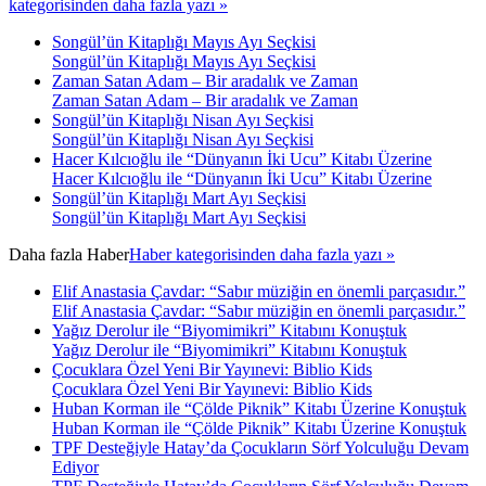
kategorisinden daha fazla yazı »
Songül’ün Kitaplığı Mayıs Ayı Seçkisi
Songül’ün Kitaplığı Mayıs Ayı Seçkisi
Zaman Satan Adam – Bir aradalık ve Zaman
Zaman Satan Adam – Bir aradalık ve Zaman
Songül’ün Kitaplığı Nisan Ayı Seçkisi
Songül’ün Kitaplığı Nisan Ayı Seçkisi
Hacer Kılcıoğlu ile “Dünyanın İki Ucu” Kitabı Üzerine
Hacer Kılcıoğlu ile “Dünyanın İki Ucu” Kitabı Üzerine
Songül’ün Kitaplığı Mart Ayı Seçkisi
Songül’ün Kitaplığı Mart Ayı Seçkisi
Daha fazla
Haber
Haber kategorisinden daha fazla yazı »
Elif Anastasia Çavdar: “Sabır müziğin en önemli parçasıdır.”
Elif Anastasia Çavdar: “Sabır müziğin en önemli parçasıdır.”
Yağız Derolur ile “Biyomimikri” Kitabını Konuştuk
Yağız Derolur ile “Biyomimikri” Kitabını Konuştuk
Çocuklara Özel Yeni Bir Yayınevi: Biblio Kids
Çocuklara Özel Yeni Bir Yayınevi: Biblio Kids
Huban Korman ile “Çölde Piknik” Kitabı Üzerine Konuştuk
Huban Korman ile “Çölde Piknik” Kitabı Üzerine Konuştuk
TPF Desteğiyle Hatay’da Çocukların Sörf Yolculuğu Devam
Ediyor