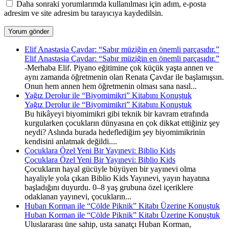
Daha sonraki yorumlarımda kullanılması için adım, e-posta
adresim ve site adresim bu tarayıcıya kaydedilsin.
Elif Anastasia Çavdar: “Sabır müziğin en önemli parçasıdır.”
Elif Anastasia Çavdar: “Sabır müziğin en önemli parçasıdır.”
-Merhaba Elif. Piyano eğitimine çok küçük yaşta annen ve
aynı zamanda öğretmenin olan Renata Çavdar ile başlamışsın.
Onun hem annen hem öğretmenin olması sana nasıl...
Yağız Derolur ile “Biyomimikri” Kitabını Konuştuk
Yağız Derolur ile “Biyomimikri” Kitabını Konuştuk
Bu hikâyeyi biyomimikri gibi teknik bir kavram etrafında
kurgularken çocukların dünyasına en çok dikkat ettiğiniz şey
neydi? Aslında burada hedeflediğim şey biyomimikrinin
kendisini anlatmak değildi....
Çocuklara Özel Yeni Bir Yayınevi: Biblio Kids
Çocuklara Özel Yeni Bir Yayınevi: Biblio Kids
Çocukların hayal gücüyle büyüyen bir yayınevi olma
hayaliyle yola çıkan Biblio Kids Yayınevi, yayın hayatına
başladığını duyurdu. 0–8 yaş grubuna özel içeriklere
odaklanan yayınevi, çocukların...
Huban Korman ile “Çölde Piknik” Kitabı Üzerine Konuştuk
Huban Korman ile “Çölde Piknik” Kitabı Üzerine Konuştuk
Uluslararası üne sahip, usta sanatçı Huban Korman,