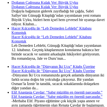
Doğanın Çağrısına Kulak Ver: Büyük Uyku
Doğanın Çağrısına Kulak Ver: Büyük Uyku
Doğayla bağımızın giderek zayıfladığı bir çağda, Sabri
Safiye’nin Günışığı Kitaplığı’ndan yayımlanan yeni romanı
Büyük Uyku, bizleri hem içsel hem çevresel bir uyanışa davet
ediyor. Kitabın...
Hacer Kılcıoğlu ile “Leb Demeden Leblebi” Kitabını
Konuştuk
Hacer Kılcıoğlu ile “Leb Demeden Leblebi” Kitabını
Konuştuk
Leb Demeden Leblebi, Günışığı Kitaplığı’ndan yayımlanan
12. kitabınız. Geçmiş kitaplarınızın konularına bakınca her
birinde sıcacık ve samimi arkadaşlık hikâyeleri görüyorum.
Bu romandaysa, Jale ve Duru’nun...
Hacer Kılcıoğlu ile “Dünyanın İki Ucu” Kitabı Üzerine
Hacer Kılcıoğlu ile “Dünyanın İki Ucu” Kitabı Üzerine
-Dünyanın İki Ucu romanınızda gerçek anlamda dünyanın iki
farklı ucuna doğru bir yolculuğa çıkıyoruz. Bir yandan
Osman’la İzmir’in tanıdık, sıcacık sokaklarında dolaşırken
diğer yandan da...
Elif Anastasia Çavdar: “Sabır müziğin en önemli parçasıdır.”
Elif Anastasia Çavdar: “Sabır müziğin en önemli parçasıdır.”
-Merhaba Elif. Piyano eğitimine çok küçük yaşta annen ve
aynı zamanda öğretmenin olan Renata Çavdar ile başlamışsın.