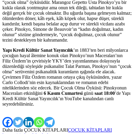
“çocuk olma” öyküsüdür. Marangoz Gepetto Usta Pinokyo’yu bir
kukla olarak yontmuştur ama onun tek dileği, tahtadan bir kukla
değil gerçek bir çocuk olmaktır. Bu uğurda başına gelmeyen kalmaz;
ölümlerden döner, kâh eşek, kâh köpek olur, hapse düşer, sürekli
kandırılır, kendi başına belalar açıp durur ve sürekli vicdanı azabı
çeker. Pinokyo, Simone de Beauvoir’ın “kadın doğulmaz, kadın
olunur” sözüne göndermeyle, “çocuk doğulmaz, çocuk olunur”
tezini destekleyen bir kahramandır.
Yapı Kredi Kültür Sanat Yayıncılık
’ın 1883’ten beri milyonlarca
çocuğun hayal âlemine konuk olan Pinokyo’nun Maceraları’nın
Filiz Özdem’in çevirisiyle YKY’den yayımlanması dolayısıyla
düzenlediği söyleşide psikanalist Talat Parman, Pinokyo’nun “çocuk
olma” serüvenini psikanalitik kuramların ışığında ele alacak.
Çevirmen Filiz Özdem romanın ortaya çıkış öyküsünden, yazar
Carlo Collodi’nin esin kaynaklarından ve romanın edebi
niteliklerinden söz edecek. Bir Çocuk Olma Öyküsü: Pinokyonun
Maceraları etkinliğini
6 Kasım Cumartesi
günü
saat 18:00
’de Yapı
Kredi Kültür Sanat Yayıncılık’ın YouTube kanalından canlı
seyredebilirsiniz.
Daha fazla
ÇOCUK KİTAPLARI
ÇOCUK KİTAPLARI