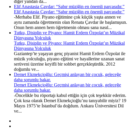
diğer yandan da...
Elif Anastasia Çavdar: “Sabır müziğin en önemli parçasıdır.”
Elif Anastasia Çavdar: “Sabır müziğin en önemli parçasıdır.”
-Merhaba Elif. Piyano eğitimine çok küçük yaşta annen ve
aynı zamanda öğretmenin olan Renata Çavdar ile başlamışsın.
Onun hem annen hem öğretmenin olması sana nasıl...
Tutku, Disiplin ve Piyano: Hamit Erdem Özpolat’ın Müzikal
Dünyasına Yolculuk
Tutku, Disiplin ve Piyano: Hamit Erdem Özpolat’ın Müzikal
Dünyasına Yolculuk
Gaziantep’te yaşayan genç piyanist Hamit Erdem Özpolat ile
müzik yolculuğu, piyano eğitimi ve hayallerine uzanan sanat
serüveni üzerine keyifli bir sohbet gerçekleştirdik. 2012
doğumlu ve...
Demet Ekmekçioğlu: Geçmişi anlayan bir çocuk, geleceğe
daha sorumlu bakar.
Demet Ekmekçioğlu: Geçmişi anlayan bir çocuk, geleceğe
daha sorumlu bakar.
-Öncelikle bu röportajı kabul ettiğin için çok teşekkür ederim.
Çok kısa olarak Demet Ekmekçioğlu’nu tanıyabilir miyiz? 19
Mayıs 1975’te İstanbul’da doğdum. Ankara Üniversitesi Dil
ve...