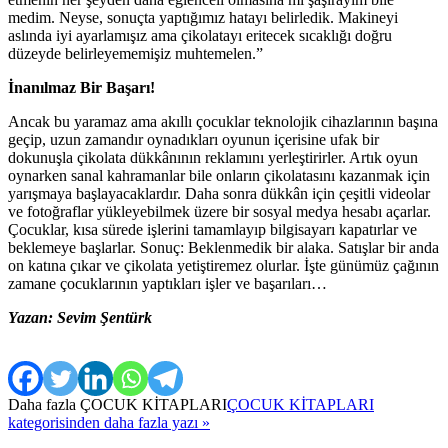
medim. Neyse, sonuçta yaptığımız hatayı belirledik. Makineyi
aslında iyi ayarlamışız ama çikolatayı eritecek sıcaklığı doğru
düzeyde belirleyememişiz muhtemelen.”
İnanılmaz Bir Başarı!
Ancak bu yaramaz ama akıllı çocuklar teknolojik cihazlarının başına
geçip, uzun zamandır oynadıkları oyunun içerisine ufak bir
dokunuşla çikolata dükkânının reklamını yerleştirirler. Artık oyun
oynarken sanal kahramanlar bile onların çikolatasını kazanmak için
yarışmaya başlayacaklardır. Daha sonra dükkân için çeşitli videolar
ve fotoğraflar yükleyebilmek üzere bir sosyal medya hesabı açarlar.
Çocuklar, kısa sürede işlerini tamamlayıp bilgisayarı kapatırlar ve
beklemeye başlarlar. Sonuç: Beklenmedik bir alaka. Satışlar bir anda
on katına çıkar ve çikolata yetiştiremez olurlar. İşte günümüz çağının
zamane çocuklarının yaptıkları işler ve başarıları…
Yazan: Sevim Şentürk
Daha fazla
ÇOCUK KİTAPLARI
ÇOCUK KİTAPLARI
kategorisinden daha fazla yazı »