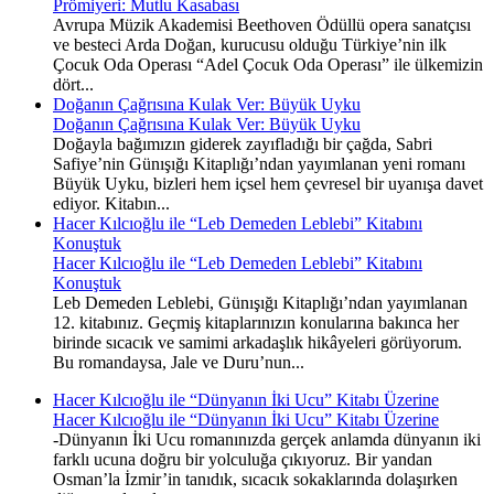
Prömiyeri: Mutlu Kasabası
Avrupa Müzik Akademisi Beethoven Ödüllü opera sanatçısı
ve besteci Arda Doğan, kurucusu olduğu Türkiye’nin ilk
Çocuk Oda Operası “Adel Çocuk Oda Operası” ile ülkemizin
dört...
Doğanın Çağrısına Kulak Ver: Büyük Uyku
Doğanın Çağrısına Kulak Ver: Büyük Uyku
Doğayla bağımızın giderek zayıfladığı bir çağda, Sabri
Safiye’nin Günışığı Kitaplığı’ndan yayımlanan yeni romanı
Büyük Uyku, bizleri hem içsel hem çevresel bir uyanışa davet
ediyor. Kitabın...
Hacer Kılcıoğlu ile “Leb Demeden Leblebi” Kitabını
Konuştuk
Hacer Kılcıoğlu ile “Leb Demeden Leblebi” Kitabını
Konuştuk
Leb Demeden Leblebi, Günışığı Kitaplığı’ndan yayımlanan
12. kitabınız. Geçmiş kitaplarınızın konularına bakınca her
birinde sıcacık ve samimi arkadaşlık hikâyeleri görüyorum.
Bu romandaysa, Jale ve Duru’nun...
Hacer Kılcıoğlu ile “Dünyanın İki Ucu” Kitabı Üzerine
Hacer Kılcıoğlu ile “Dünyanın İki Ucu” Kitabı Üzerine
-Dünyanın İki Ucu romanınızda gerçek anlamda dünyanın iki
farklı ucuna doğru bir yolculuğa çıkıyoruz. Bir yandan
Osman’la İzmir’in tanıdık, sıcacık sokaklarında dolaşırken