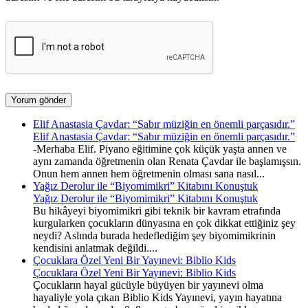
Elif Anastasia Çavdar: “Sabır müziğin en önemli parçasıdır.”
Elif Anastasia Çavdar: “Sabır müziğin en önemli parçasıdır.”
-Merhaba Elif. Piyano eğitimine çok küçük yaşta annen ve
aynı zamanda öğretmenin olan Renata Çavdar ile başlamışsın.
Onun hem annen hem öğretmenin olması sana nasıl...
Yağız Derolur ile “Biyomimikri” Kitabını Konuştuk
Yağız Derolur ile “Biyomimikri” Kitabını Konuştuk
Bu hikâyeyi biyomimikri gibi teknik bir kavram etrafında
kurgularken çocukların dünyasına en çok dikkat ettiğiniz şey
neydi? Aslında burada hedeflediğim şey biyomimikrinin
kendisini anlatmak değildi....
Çocuklara Özel Yeni Bir Yayınevi: Biblio Kids
Çocuklara Özel Yeni Bir Yayınevi: Biblio Kids
Çocukların hayal gücüyle büyüyen bir yayınevi olma
hayaliyle yola çıkan Biblio Kids Yayınevi, yayın hayatına