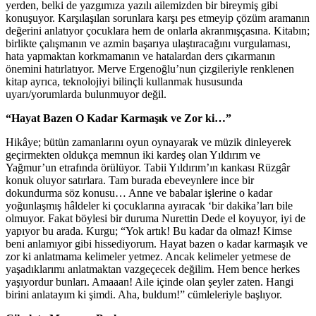
yerden, belki de yazgımıza yazılı ailemizden bir bireymiş gibi
konuşuyor. Karşılaşılan sorunlara karşı pes etmeyip çözüm aramanın
değerini anlatıyor çocuklara hem de onlarla akranmışçasına. Kitabın;
birlikte çalışmanın ve azmin başarıya ulaştıracağını vurgulaması,
hata yapmaktan korkmamanın ve hatalardan ders çıkarmanın
önemini hatırlatıyor. Merve Ergenoğlu’nun çizgileriyle renklenen
kitap ayrıca, teknolojiyi bilinçli kullanmak hususunda
uyarı/yorumlarda bulunmuyor değil.
“Hayat Bazen O Kadar Karmaşık ve Zor ki…”
Hikâye; bütün zamanlarını oyun oynayarak ve müzik dinleyerek
geçirmekten oldukça memnun iki kardeş olan Yıldırım ve
Yağmur’un etrafında örülüyor. Tabii Yıldırım’ın kankası Rüzgâr
konuk oluyor satırlara. Tam burada ebeveynlere ince bir
dokundurma söz konusu… Anne ve babalar işlerine o kadar
yoğunlaşmış hâldeler ki çocuklarına ayıracak ‘bir dakika’ları bile
olmuyor. Fakat böylesi bir duruma Nurettin Dede el koyuyor, iyi de
yapıyor bu arada. Kurgu; “Yok artık! Bu kadar da olmaz! Kimse
beni anlamıyor gibi hissediyorum. Hayat bazen o kadar karmaşık ve
zor ki anlatmama kelimeler yetmez. Ancak kelimeler yetmese de
yaşadıklarımı anlatmaktan vazgeçecek değilim. Hem bence herkes
yaşıyordur bunları. Amaaan! Aile içinde olan şeyler zaten. Hangi
birini anlatayım ki şimdi. Aha, buldum!” cümleleriyle başlıyor.