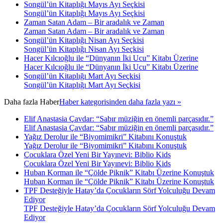
Songül’ün Kitaplığı Mayıs Ayı Seçkisi
Songül’ün Kitaplığı Mayıs Ayı Seçkisi
Zaman Satan Adam – Bir aradalık ve Zaman
Zaman Satan Adam – Bir aradalık ve Zaman
Songül’ün Kitaplığı Nisan Ayı Seçkisi
Songül’ün Kitaplığı Nisan Ayı Seçkisi
Hacer Kılcıoğlu ile “Dünyanın İki Ucu” Kitabı Üzerine
Hacer Kılcıoğlu ile “Dünyanın İki Ucu” Kitabı Üzerine
Songül’ün Kitaplığı Mart Ayı Seçkisi
Songül’ün Kitaplığı Mart Ayı Seçkisi
Daha fazla
Haber
Haber kategorisinden daha fazla yazı »
Elif Anastasia Çavdar: “Sabır müziğin en önemli parçasıdır.”
Elif Anastasia Çavdar: “Sabır müziğin en önemli parçasıdır.”
Yağız Derolur ile “Biyomimikri” Kitabını Konuştuk
Yağız Derolur ile “Biyomimikri” Kitabını Konuştuk
Çocuklara Özel Yeni Bir Yayınevi: Biblio Kids
Çocuklara Özel Yeni Bir Yayınevi: Biblio Kids
Huban Korman ile “Çölde Piknik” Kitabı Üzerine Konuştuk
Huban Korman ile “Çölde Piknik” Kitabı Üzerine Konuştuk
TPF Desteğiyle Hatay’da Çocukların Sörf Yolculuğu Devam
Ediyor
TPF Desteğiyle Hatay’da Çocukların Sörf Yolculuğu Devam
Ediyor