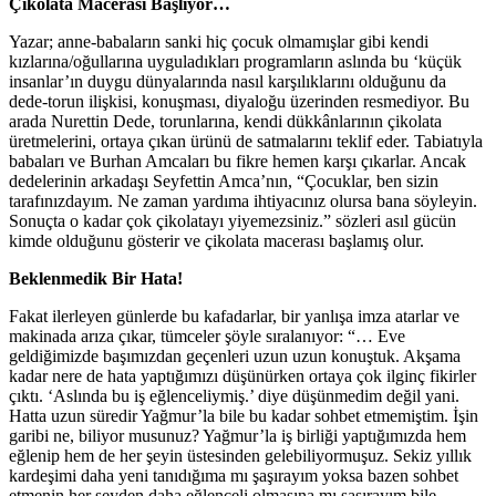
Çikolata Macerası Başlıyor…
Yazar; anne-babaların sanki hiç çocuk olmamışlar gibi kendi
kızlarına/oğullarına uyguladıkları programların aslında bu ‘küçük
insanlar’ın duygu dünyalarında nasıl karşılıklarını olduğunu da
dede-torun ilişkisi, konuşması, diyaloğu üzerinden resmediyor. Bu
arada Nurettin Dede, torunlarına, kendi dükkânlarının çikolata
üretmelerini, ortaya çıkan ürünü de satmalarını teklif eder. Tabiatıyla
babaları ve Burhan Amcaları bu fikre hemen karşı çıkarlar. Ancak
dedelerinin arkadaşı Seyfettin Amca’nın, “Çocuklar, ben sizin
tarafınızdayım. Ne zaman yardıma ihtiyacınız olursa bana söyleyin.
Sonuçta o kadar çok çikolatayı yiyemezsiniz.” sözleri asıl gücün
kimde olduğunu gösterir ve çikolata macerası başlamış olur.
Beklenmedik Bir Hata!
Fakat ilerleyen günlerde bu kafadarlar, bir yanlışa imza atarlar ve
makinada arıza çıkar, tümceler şöyle sıralanıyor: “… Eve
geldiğimizde başımızdan geçenleri uzun uzun konuştuk. Akşama
kadar nere de hata yaptığımızı düşünürken ortaya çok ilginç fikirler
çıktı. ‘Aslında bu iş eğlenceliymiş.’ diye düşünmedim değil yani.
Hatta uzun süredir Yağmur’la bile bu kadar sohbet etmemiştim. İşin
garibi ne, biliyor musunuz? Yağmur’la iş birliği yaptığımızda hem
eğlenip hem de her şeyin üstesinden gelebiliyormuşuz. Sekiz yıllık
kardeşimi daha yeni tanıdığıma mı şaşırayım yoksa bazen sohbet
etmenin her şeyden daha eğlenceli olmasına mı şaşırayım bile