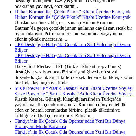
başladığını duyurdu. 0–8 yaş grubuna özel içeriklere
odaklanan yayınevi, çocukların...
Huban Korman ile “Çölde Piknik” Kitabı Üzerine Konuştuk
Huban Korman ile “Çölde Piknik” Kitabı Üzerine Konuştuk
Uluslararası üne sahip, usta sanatçı Huban Korman,
Batman’da geçen çocukluğunun anılarına dayalı sarı sıcak bir
öykü anlatıyor. Petrol rafinerisinin yakınında yaşayan bir
ailenin piknik macerasını,...
TPF Desteğiyle Hatay’da Çocukların Sörf Yolculuğu Devam
Ediyor
TPF Desteğiyle Hatay’da Çocukların Sörf Yolculuğu Devam
Ediyor
Hatay Sörf Merkezi, TPF (Turkish Philanthropy Funds)
desteğiyle yaz boyunca dört sörf şenliği ve bir festival
düzenledi. Çocukların fikirleriyle şekillenen etkinlikler, sporun
ötesinde dayanışmayı, ifade...
Susie Bower ile “Plastik Kasaba” Adlı Kitabı Üzerine Söyleşi
Susie Bower ile “Plastik Kasaba” Adlı Kitabı Üzerine Söyleşi
Plastik Kasaba, Günışığı Kitaplığı tarafından Türkçe’de
yayımlanan ilk çocuk romanınız. Romanda dünyayı tehdit
eden en önemli sorunlardan birisine, plastik tüketimi ve
kirliliğine dikkat çekiyorsunuz. Romanı...
Türkiye’nin İlk Çocuk Oda Operası’ndan Yeni Bir Dünya
Prömiyeri: Mutlu Kasabası
Türkiye’nin İlk Çocuk Oda Operası’ndan Yeni Bir Dünya