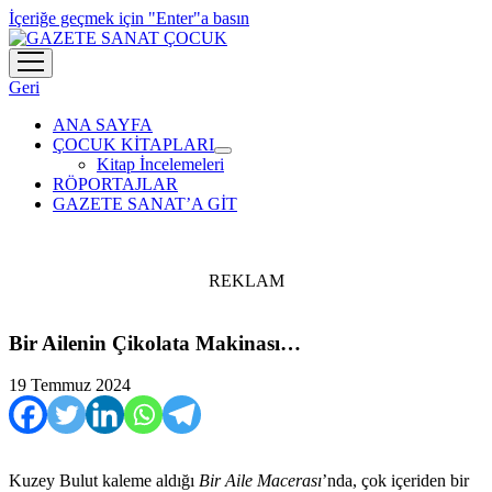
İçeriğe geçmek için "Enter"a basın
menüyü
aç
Geri
ANA SAYFA
ÇOCUK KİTAPLARI
menüyü
Kitap İncelemeleri
aç
RÖPORTAJLAR
GAZETE SANAT’A GİT
REKLAM
Bir Ailenin Çikolata Makinası…
19 Temmuz 2024
Kuzey Bulut kaleme aldığı
Bir Aile Macerası
’nda, çok içeriden bir