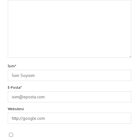
İsim*
E-Posta*
Websitesi