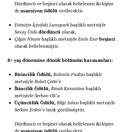
Dördüncü ve beşinci olarak belirlenen iki kişiye
de
mansiyon ödülü
verilecektir.
Evimizin İçindeki Lunapark
başlıklı metniyle
Savaş Ünlü
dördüncü
olarak,
Çılgın Ninem
başlıklı metniyle
Emin Eser
beşinci
olarak belirlenmiştir.
8+ yaş dönemine dönük bölümün kazananları:
Birincilik Ödülü,
Kalemin Fısıltısı
başlıklı
metniyle
Buket Çetin
‘e
İkincilik Ödülü,
İtinalı Karantina
başlıklı
metniyle
Serhan Ok
‘a
Üçüncülük Ödülü,
Bilgi Adası
başlıklı metniyle
Serkan Erden
‘e layık görülmüştür.
Dördüncü ve beşinci olarak belirlenen iki kişiye
de
mansiyon ödülü
verilecektir.