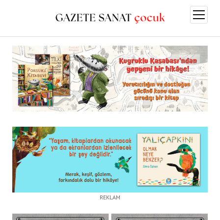
menüy
aç
REKLAM