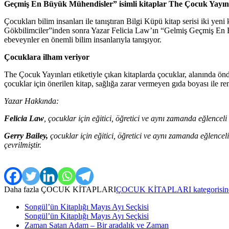
Geçmiş En Büyük Mühendisler” isimli kitaplar The Çocuk Yayınları
Çocukları bilim insanları ile tanıştıran Bilgi Küpü kitap serisi iki y
Gökbilimciler”inden sonra Yazar Felicia Law’ın “Gelmiş Geçmiş En 
ebeveynler en önemli bilim insanlarıyla tanışıyor.
Çocuklara ilham veriyor
The Çocuk Yayınları etiketiyle çıkan kitaplarda çocuklar, alanında önde
çocuklar için önerilen kitap, sağlığa zarar vermeyen gıda boyası ile 
Yazar Hakkında:
Felicia Law
, çocuklar için eğitici, öğretici ve aynı zamanda eğlencel
Gerry Bailey,
çocuklar için eğitici, öğretici ve aynı zamanda eğlencel
çevrilmiştir.
Daha fazla
ÇOCUK KİTAPLARI
ÇOCUK KİTAPLARI kategorisinden
Songül’ün Kitaplığı Mayıs Ayı Seçkisi
Songül’ün Kitaplığı Mayıs Ayı Seçkisi
Zaman Satan Adam – Bir aradalık ve Zaman