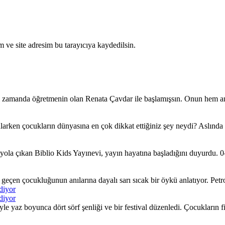
 ve site adresim bu tarayıcıya kaydedilsin.
ı zamanda öğretmenin olan Renata Çavdar ile başlamışsın. Onun hem an
larken çocukların dünyasına en çok dikkat ettiğiniz şey neydi? Aslında
ola çıkan Biblio Kids Yayınevi, yayın hayatına başladığını duyurdu. 0–
çen çocukluğunun anılarına dayalı sarı sıcak bir öykü anlatıyor. Petrol 
diyor
diyor
yaz boyunca dört sörf şenliği ve bir festival düzenledi. Çocukların fiki