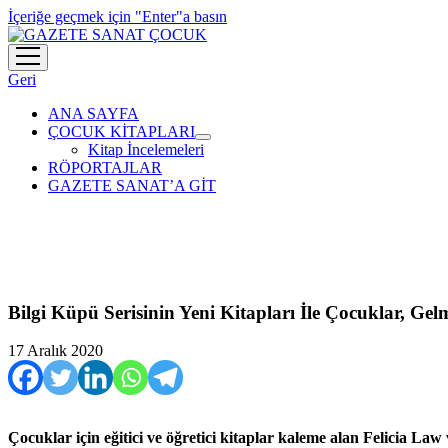
İçeriğe geçmek için "Enter"a basın
menüyü
aç
Geri
ANA SAYFA
ÇOCUK KİTAPLARI
menüyü
Kitap İncelemeleri
aç
RÖPORTAJLAR
GAZETE SANAT’A GİT
Bilgi Küpü Serisinin Yeni Kitapları İle Çocuklar, G
17 Aralık 2020
Çocuklar için eğitici ve öğretici kitaplar kaleme alan Felicia La