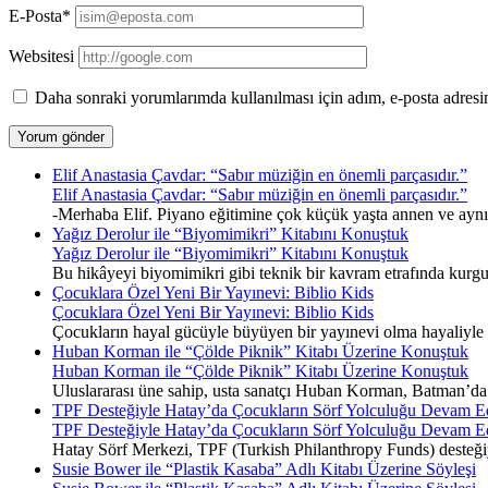
E-Posta*
Websitesi
Daha sonraki yorumlarımda kullanılması için adım, e-posta adresim
Elif Anastasia Çavdar: “Sabır müziğin en önemli parçasıdır.”
Elif Anastasia Çavdar: “Sabır müziğin en önemli parçasıdır.”
-Merhaba Elif. Piyano eğitimine çok küçük yaşta annen ve ayn
Yağız Derolur ile “Biyomimikri” Kitabını Konuştuk
Yağız Derolur ile “Biyomimikri” Kitabını Konuştuk
Bu hikâyeyi biyomimikri gibi teknik bir kavram etrafında kurgu
Çocuklara Özel Yeni Bir Yayınevi: Biblio Kids
Çocuklara Özel Yeni Bir Yayınevi: Biblio Kids
Çocukların hayal gücüyle büyüyen bir yayınevi olma hayaliyle y
Huban Korman ile “Çölde Piknik” Kitabı Üzerine Konuştuk
Huban Korman ile “Çölde Piknik” Kitabı Üzerine Konuştuk
Uluslararası üne sahip, usta sanatçı Huban Korman, Batman’da ge
TPF Desteğiyle Hatay’da Çocukların Sörf Yolculuğu Devam E
TPF Desteğiyle Hatay’da Çocukların Sörf Yolculuğu Devam E
Hatay Sörf Merkezi, TPF (Turkish Philanthropy Funds) desteğiyle 
Susie Bower ile “Plastik Kasaba” Adlı Kitabı Üzerine Söyleşi