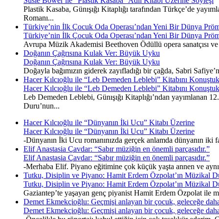
Susie Bower ile “Plastik Kasaba” Adlı Kitabı Üzerine Söyleşi
Plastik Kasaba, Günışığı Kitaplığı tarafından Türkçe’de yayımla
Romanı...
Türkiye’nin İlk Çocuk Oda Operası’ndan Yeni Bir Dünya Pröm
Türkiye’nin İlk Çocuk Oda Operası’ndan Yeni Bir Dünya Pröm
Avrupa Müzik Akademisi Beethoven Ödüllü opera sanatçısı ve 
Doğanın Çağrısına Kulak Ver: Büyük Uyku
Doğanın Çağrısına Kulak Ver: Büyük Uyku
Doğayla bağımızın giderek zayıfladığı bir çağda, Sabri Safiye’
Hacer Kılcıoğlu ile “Leb Demeden Leblebi” Kitabını Konuştu
Hacer Kılcıoğlu ile “Leb Demeden Leblebi” Kitabını Konuştu
Leb Demeden Leblebi, Günışığı Kitaplığı’ndan yayımlanan 12. k
Duru’nun...
Hacer Kılcıoğlu ile “Dünyanın İki Ucu” Kitabı Üzerine
Hacer Kılcıoğlu ile “Dünyanın İki Ucu” Kitabı Üzerine
-Dünyanın İki Ucu romanınızda gerçek anlamda dünyanın iki fark
Elif Anastasia Çavdar: “Sabır müziğin en önemli parçasıdır.”
Elif Anastasia Çavdar: “Sabır müziğin en önemli parçasıdır.”
-Merhaba Elif. Piyano eğitimine çok küçük yaşta annen ve ayn
Tutku, Disiplin ve Piyano: Hamit Erdem Özpolat’ın Müzikal D
Tutku, Disiplin ve Piyano: Hamit Erdem Özpolat’ın Müzikal D
Gaziantep’te yaşayan genç piyanist Hamit Erdem Özpolat ile müz
Demet Ekmekçioğlu: Geçmişi anlayan bir çocuk, geleceğe daha
Demet Ekmekçioğlu: Geçmişi anlayan bir çocuk, geleceğe daha