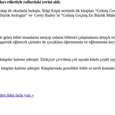
 etiketiyle raflardaki yerini aldı.
eni kitap ile okurlarla buluştu. Bilgi Küpü serisinin ilk kitapları “Ge
Büyük Jeologlar” ve Gerry Bailey’ın “Gelmiş Geçmiş En Büyük Mühendi
 gelen bilim insanlarını tanıyıp onların bilimsel çalışmalarını detaylı 
rengarenk eğlenceli çizimler ile çocuklara öğrenmenin ve eğlenmenin keyf
i kitaplar kaleme almıştır. Türkçeye çevrilmiş çok sayıda kitabı çeşitli 
i kitaplar kaleme almıştır. Kitaplarında genellikle bilim ve tarih konul
 daha fazla yazı »