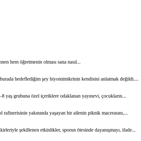
nen hem öğretmenin olması sana nasıl...
 burada hedeflediğim şey biyomimikrinin kendisini anlatmak değildi....
8 yaş grubuna özel içeriklere odaklanan yayınevi, çocukların...
rafinerisinin yakınında yaşayan bir ailenin piknik macerasını,...
rleriyle şekillenen etkinlikler, sporun ötesinde dayanışmayı, ifade...