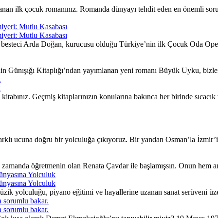
nan ilk çocuk romanınız. Romanda dünyayı tehdit eden en önemli sorunla
iyeri: Mutlu Kasabası
iyeri: Mutlu Kasabası
besteci Arda Doğan, kurucusu olduğu Türkiye’nin ilk Çocuk Oda Opera
nin Günışığı Kitaplığı’ndan yayımlanan yeni romanı Büyük Uyku, bizleri
k
k
itabınız. Geçmiş kitaplarınızın konularına bakınca her birinde sıcacı
lı ucuna doğru bir yolculuğa çıkıyoruz. Bir yandan Osman’la İzmir’in 
ı zamanda öğretmenin olan Renata Çavdar ile başlamışsın. Onun hem an
ünyasına Yolculuk
ünyasına Yolculuk
ik yolculuğu, piyano eğitimi ve hayallerine uzanan sanat serüveni üzer
 sorumlu bakar.
 sorumlu bakar.