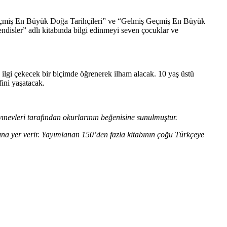
lmiş Geçmiş En Büyük Doğa Tarihçileri” ve “Gelmiş Geçmiş En Büyük
sler” adlı kitabında bilgi edinmeyi seven çocuklar ve
ve ilgi çekecek bir biçimde öğrenerek ilham alacak. 10 yaş üstü
ini yaşatacak.
yayınevleri tarafından okurlarının beğenisine sunulmuştur.
arına yer verir. Yayımlanan 150’den fazla kitabının çoğu Türkçeye