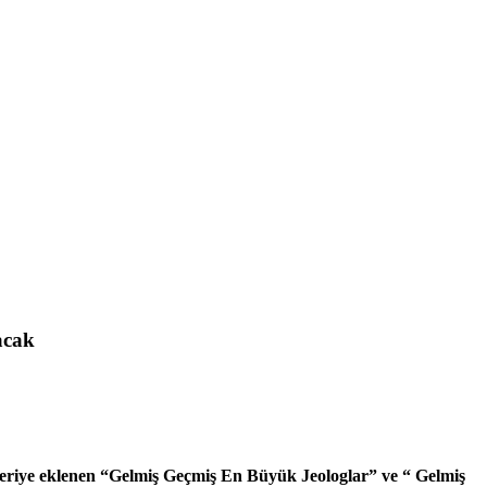
acak
i. Seriye eklenen “Gelmiş Geçmiş En Büyük Jeologlar” ve “ Gelmiş