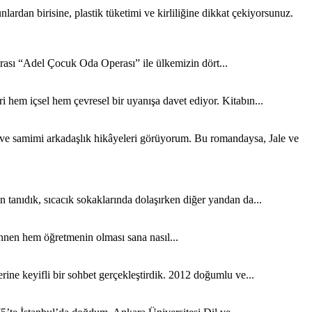
rdan birisine, plastik tüketimi ve kirliliğine dikkat çekiyorsunuz.
sı “Adel Çocuk Oda Operası” ile ülkemizin dört...
 hem içsel hem çevresel bir uyanışa davet ediyor. Kitabın...
k ve samimi arkadaşlık hikâyeleri görüyorum. Bu romandaysa, Jale ve
tanıdık, sıcacık sokaklarında dolaşırken diğer yandan da...
nen hem öğretmenin olması sana nasıl...
ine keyifli bir sohbet gerçekleştirdik. 2012 doğumlu ve...