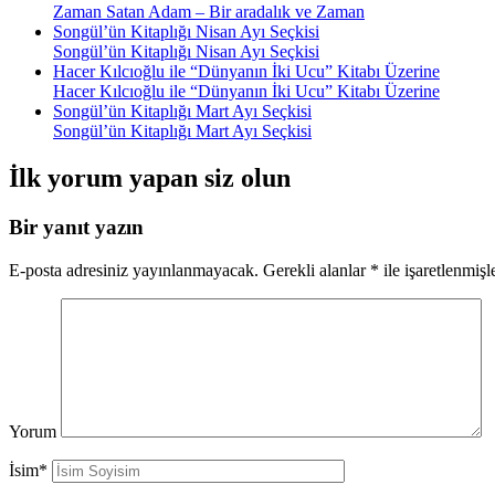
Zaman Satan Adam – Bir aradalık ve Zaman
Songül’ün Kitaplığı Nisan Ayı Seçkisi
Songül’ün Kitaplığı Nisan Ayı Seçkisi
Hacer Kılcıoğlu ile “Dünyanın İki Ucu” Kitabı Üzerine
Hacer Kılcıoğlu ile “Dünyanın İki Ucu” Kitabı Üzerine
Songül’ün Kitaplığı Mart Ayı Seçkisi
Songül’ün Kitaplığı Mart Ayı Seçkisi
İlk yorum yapan siz olun
Bir yanıt yazın
E-posta adresiniz yayınlanmayacak.
Gerekli alanlar
*
ile işaretlenmişl
Yorum
İsim*