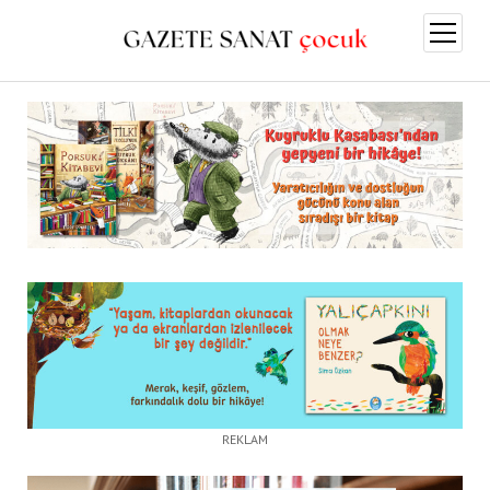
menüy
aç
REKLAM