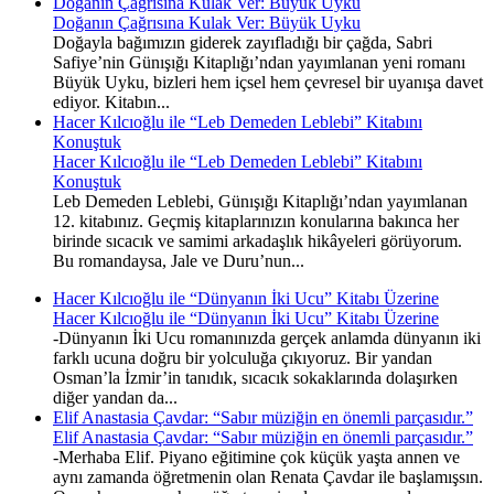
Doğanın Çağrısına Kulak Ver: Büyük Uyku
Doğanın Çağrısına Kulak Ver: Büyük Uyku
Doğayla bağımızın giderek zayıfladığı bir çağda, Sabri
Safiye’nin Günışığı Kitaplığı’ndan yayımlanan yeni romanı
Büyük Uyku, bizleri hem içsel hem çevresel bir uyanışa davet
ediyor. Kitabın...
Hacer Kılcıoğlu ile “Leb Demeden Leblebi” Kitabını
Konuştuk
Hacer Kılcıoğlu ile “Leb Demeden Leblebi” Kitabını
Konuştuk
Leb Demeden Leblebi, Günışığı Kitaplığı’ndan yayımlanan
12. kitabınız. Geçmiş kitaplarınızın konularına bakınca her
birinde sıcacık ve samimi arkadaşlık hikâyeleri görüyorum.
Bu romandaysa, Jale ve Duru’nun...
Hacer Kılcıoğlu ile “Dünyanın İki Ucu” Kitabı Üzerine
Hacer Kılcıoğlu ile “Dünyanın İki Ucu” Kitabı Üzerine
-Dünyanın İki Ucu romanınızda gerçek anlamda dünyanın iki
farklı ucuna doğru bir yolculuğa çıkıyoruz. Bir yandan
Osman’la İzmir’in tanıdık, sıcacık sokaklarında dolaşırken
diğer yandan da...
Elif Anastasia Çavdar: “Sabır müziğin en önemli parçasıdır.”
Elif Anastasia Çavdar: “Sabır müziğin en önemli parçasıdır.”
-Merhaba Elif. Piyano eğitimine çok küçük yaşta annen ve
aynı zamanda öğretmenin olan Renata Çavdar ile başlamışsın.