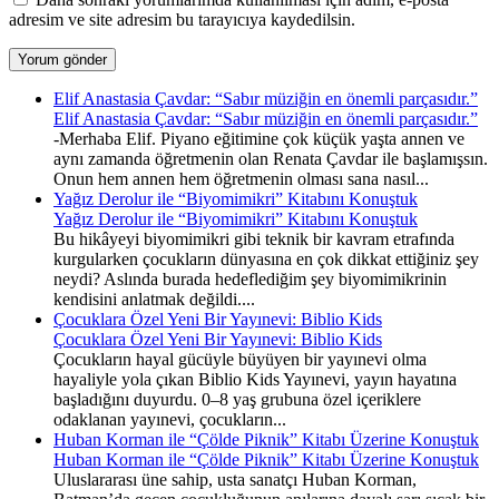
adresim ve site adresim bu tarayıcıya kaydedilsin.
Elif Anastasia Çavdar: “Sabır müziğin en önemli parçasıdır.”
Elif Anastasia Çavdar: “Sabır müziğin en önemli parçasıdır.”
-Merhaba Elif. Piyano eğitimine çok küçük yaşta annen ve
aynı zamanda öğretmenin olan Renata Çavdar ile başlamışsın.
Onun hem annen hem öğretmenin olması sana nasıl...
Yağız Derolur ile “Biyomimikri” Kitabını Konuştuk
Yağız Derolur ile “Biyomimikri” Kitabını Konuştuk
Bu hikâyeyi biyomimikri gibi teknik bir kavram etrafında
kurgularken çocukların dünyasına en çok dikkat ettiğiniz şey
neydi? Aslında burada hedeflediğim şey biyomimikrinin
kendisini anlatmak değildi....
Çocuklara Özel Yeni Bir Yayınevi: Biblio Kids
Çocuklara Özel Yeni Bir Yayınevi: Biblio Kids
Çocukların hayal gücüyle büyüyen bir yayınevi olma
hayaliyle yola çıkan Biblio Kids Yayınevi, yayın hayatına
başladığını duyurdu. 0–8 yaş grubuna özel içeriklere
odaklanan yayınevi, çocukların...
Huban Korman ile “Çölde Piknik” Kitabı Üzerine Konuştuk
Huban Korman ile “Çölde Piknik” Kitabı Üzerine Konuştuk
Uluslararası üne sahip, usta sanatçı Huban Korman,