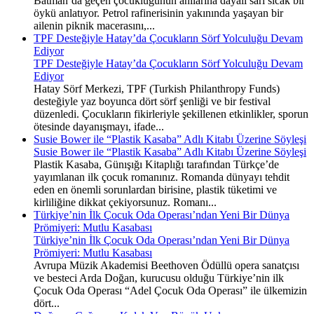
Batman’da geçen çocukluğunun anılarına dayalı sarı sıcak bir
öykü anlatıyor. Petrol rafinerisinin yakınında yaşayan bir
ailenin piknik macerasını,...
TPF Desteğiyle Hatay’da Çocukların Sörf Yolculuğu Devam
Ediyor
TPF Desteğiyle Hatay’da Çocukların Sörf Yolculuğu Devam
Ediyor
Hatay Sörf Merkezi, TPF (Turkish Philanthropy Funds)
desteğiyle yaz boyunca dört sörf şenliği ve bir festival
düzenledi. Çocukların fikirleriyle şekillenen etkinlikler, sporun
ötesinde dayanışmayı, ifade...
Susie Bower ile “Plastik Kasaba” Adlı Kitabı Üzerine Söyleşi
Susie Bower ile “Plastik Kasaba” Adlı Kitabı Üzerine Söyleşi
Plastik Kasaba, Günışığı Kitaplığı tarafından Türkçe’de
yayımlanan ilk çocuk romanınız. Romanda dünyayı tehdit
eden en önemli sorunlardan birisine, plastik tüketimi ve
kirliliğine dikkat çekiyorsunuz. Romanı...
Türkiye’nin İlk Çocuk Oda Operası’ndan Yeni Bir Dünya
Prömiyeri: Mutlu Kasabası
Türkiye’nin İlk Çocuk Oda Operası’ndan Yeni Bir Dünya
Prömiyeri: Mutlu Kasabası
Avrupa Müzik Akademisi Beethoven Ödüllü opera sanatçısı
ve besteci Arda Doğan, kurucusu olduğu Türkiye’nin ilk
Çocuk Oda Operası “Adel Çocuk Oda Operası” ile ülkemizin
dört...