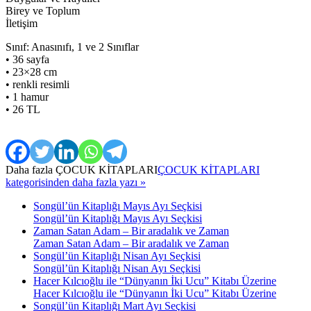
Birey ve Toplum
İletişim
Sınıf: Anasınıfı, 1 ve 2 Sınıflar
• 36 sayfa
• 23×28 cm
• renkli resimli
• 1 hamur
• 26 TL
Daha fazla
ÇOCUK KİTAPLARI
ÇOCUK KİTAPLARI
kategorisinden daha fazla yazı »
Songül’ün Kitaplığı Mayıs Ayı Seçkisi
Songül’ün Kitaplığı Mayıs Ayı Seçkisi
Zaman Satan Adam – Bir aradalık ve Zaman
Zaman Satan Adam – Bir aradalık ve Zaman
Songül’ün Kitaplığı Nisan Ayı Seçkisi
Songül’ün Kitaplığı Nisan Ayı Seçkisi
Hacer Kılcıoğlu ile “Dünyanın İki Ucu” Kitabı Üzerine
Hacer Kılcıoğlu ile “Dünyanın İki Ucu” Kitabı Üzerine
Songül’ün Kitaplığı Mart Ayı Seçkisi