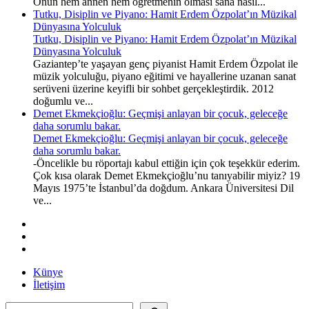
Onun hem annen hem öğretmenin olması sana nasıl...
Tutku, Disiplin ve Piyano: Hamit Erdem Özpolat’ın Müzikal
Dünyasına Yolculuk
Tutku, Disiplin ve Piyano: Hamit Erdem Özpolat’ın Müzikal
Dünyasına Yolculuk
Gaziantep’te yaşayan genç piyanist Hamit Erdem Özpolat ile
müzik yolculuğu, piyano eğitimi ve hayallerine uzanan sanat
serüveni üzerine keyifli bir sohbet gerçekleştirdik. 2012
doğumlu ve...
Demet Ekmekçioğlu: Geçmişi anlayan bir çocuk, geleceğe
daha sorumlu bakar.
Demet Ekmekçioğlu: Geçmişi anlayan bir çocuk, geleceğe
daha sorumlu bakar.
-Öncelikle bu röportajı kabul ettiğin için çok teşekkür ederim.
Çok kısa olarak Demet Ekmekçioğlu’nu tanıyabilir miyiz? 19
Mayıs 1975’te İstanbul’da doğdum. Ankara Üniversitesi Dil
ve...
Künye
İletişim
Ara