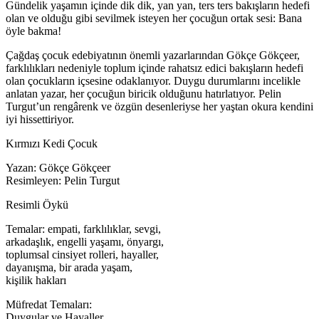
Gündelik yaşamın içinde dik dik, yan yan, ters ters bakışların hedefi
olan ve olduğu gibi sevilmek isteyen her çocuğun ortak sesi: Bana
öyle bakma!
Çağdaş çocuk edebiyatının önemli yazarlarından Gökçe Gökçeer,
farklılıkları nedeniyle toplum içinde rahatsız edici bakışların hedefi
olan çocukların içsesine odaklanıyor. Duygu durumlarını incelikle
anlatan yazar, her çocuğun biricik olduğunu hatırlatıyor. Pelin
Turgut’un rengârenk ve özgün desenleriyse her yaştan okura kendini
iyi hissettiriyor.
Kırmızı Kedi Çocuk
Yazan: Gökçe Gökçeer
Resimleyen: Pelin Turgut
Resimli Öykü
Temalar: empati, farklılıklar, sevgi,
arkadaşlık, engelli yaşamı, önyargı,
toplumsal cinsiyet rolleri, hayaller,
dayanışma, bir arada yaşam,
kişilik hakları
Müfredat Temaları:
Duygular ve Hayaller