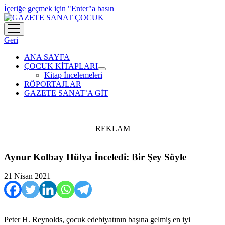
İçeriğe geçmek için "Enter"a basın
menüyü
aç
Geri
ANA SAYFA
ÇOCUK KİTAPLARI
menüyü
Kitap İncelemeleri
aç
RÖPORTAJLAR
GAZETE SANAT’A GİT
REKLAM
Aynur Kolbay Hülya İnceledi: Bir Şey Söyle
21 Nisan 2021
Peter H. Reynolds, çocuk edebiyatının başına gelmiş en iyi