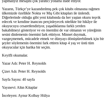
yapmalıyız mesajını çok yaratıcı yollarla ifade ediyor.
Yazarın, Türkçe’ye kazandırılmış pek çok kitabı olmasına rağmen
ülkemizde özellikle Nokta ve Mış Gibi kitapları ile ünlendi.
Diğerlerinde olduğu gibi yeni kitabında da her yaştan okuru teşvik
edecek ve kendine inancını perçinleyecek nitelikte bir hikâye ile
okuyucuyu cesaretlendiriyor, yaşadıklarına farklı yerden
bakabilmeyi gösteriyor ve en önemlisi de var olmanın ve yüreğinin
sesini dinlemenin önemini fark ettiriyor. Minnet duymak,
vazgeçmemek, mücadele etmek ve dünyayı dönüştürebilmek için bir
şeyler söylemenin önemini fark ettiren kitap 4 yaş ve üstü tüm
okuyucular için harika bir seçim.
Keyifli okumalar.
Yazar Adı: Peter H. Reynolds
Çizer Adı: Peter H. Reynolds
Sayfa Sayısı: 40 sayfa
Yayınevi: Altın Kitaplar
İnceleyen: Aynur Kolbay Hülya