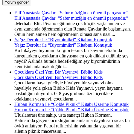
Elif Anastasia Çavdar: “Sabır müziğin en önemli parçasıdır.”
Elif Anastasia Çavdar: “Sabır müziğin en önemli parçasıdır.”
-Merhaba Elif. Piyano eğitimine çok küçük yaşta annen ve
aynı zamanda öğretmenin olan Renata Çavdar ile başlamışsın.
Onun hem annen hem öğretmenin olması sana nasıl...
Yağız Derolur ile “Biyomimikri” Kitabını Konuştuk
Yağız Derolur ile “Biyomimikri” Kitabını Konuştuk
Bu hikâyeyi biyomimikri gibi teknik bir kavram etrafında
kurgularken çocukların dünyasına en çok dikkat ettiğiniz şey
neydi? Aslında burada hedeflediğim şey biyomimikrinin
kendisini anlatmak değildi....
Çocuklara Özel Yeni Bir Yayınevi: Biblio Kids
Çocuklara Özel Yeni Bir Yayınevi: Biblio Kids
Çocukların hayal gücüyle büyüyen bir yayınevi olma
hayaliyle yola çıkan Biblio Kids Yayınevi, yayın hayatına
başladığını duyurdu. 0–8 yaş grubuna özel içeriklere
odaklanan yayınevi, çocukların...
Huban Korman ile “Çölde Piknik” Kitabı Üzerine Konuştuk
Huban Korman ile “Çölde Piknik” Kitabı Üzerine Konuştuk
Uluslararası üne sahip, usta sanatçı Huban Korman,
Batman’da geçen çocukluğunun anılarına dayalı sarı sıcak bir
öykü anlatıyor. Petrol rafinerisinin yakınında yaşayan bir
ailenin piknik macerasını,...