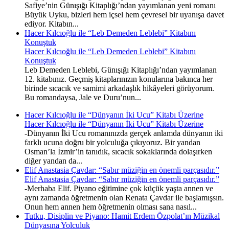
Safiye’nin Günışığı Kitaplığı’ndan yayımlanan yeni romanı
Büyük Uyku, bizleri hem içsel hem çevresel bir uyanışa davet
ediyor. Kitabın...
Hacer Kılcıoğlu ile “Leb Demeden Leblebi” Kitabını
Konuştuk
Hacer Kılcıoğlu ile “Leb Demeden Leblebi” Kitabını
Konuştuk
Leb Demeden Leblebi, Günışığı Kitaplığı’ndan yayımlanan
12. kitabınız. Geçmiş kitaplarınızın konularına bakınca her
birinde sıcacık ve samimi arkadaşlık hikâyeleri görüyorum.
Bu romandaysa, Jale ve Duru’nun...
Hacer Kılcıoğlu ile “Dünyanın İki Ucu” Kitabı Üzerine
Hacer Kılcıoğlu ile “Dünyanın İki Ucu” Kitabı Üzerine
-Dünyanın İki Ucu romanınızda gerçek anlamda dünyanın iki
farklı ucuna doğru bir yolculuğa çıkıyoruz. Bir yandan
Osman’la İzmir’in tanıdık, sıcacık sokaklarında dolaşırken
diğer yandan da...
Elif Anastasia Çavdar: “Sabır müziğin en önemli parçasıdır.”
Elif Anastasia Çavdar: “Sabır müziğin en önemli parçasıdır.”
-Merhaba Elif. Piyano eğitimine çok küçük yaşta annen ve
aynı zamanda öğretmenin olan Renata Çavdar ile başlamışsın.
Onun hem annen hem öğretmenin olması sana nasıl...
Tutku, Disiplin ve Piyano: Hamit Erdem Özpolat’ın Müzikal
Dünyasına Yolculuk