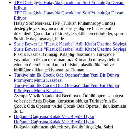
TPF Desteğiyle Hatay’da Çocukların Sörf Yolculuğu Devam
Ediyor
TPF Desteğiyle Hatay’da Çocukların Sörf Yolculuğu Devam
Ediyor
Hatay Sörf Merkezi, TPF (Turkish Philanthropy Funds)
desteğiyle yaz boyunca dört sörf şenliği ve bir festival
düzenledi. Çocukların fikirleriyle şekillenen etkinlikler, sporun
ötesinde dayanışmayı, ifade...
Susie Bower ile “Plastik Kasaba” Adlı Kitabı Üzerine Söyleşi
Susie Bower ile “Plastik Kasaba” Adlı Kitabı Üzerine Söyleşi
Plastik Kasaba, Günışığı Kitaplığı tarafından Türkçe’de
yayımlanan ilk çocuk romanınız. Romanda dünyayı tehdit
eden en önemli sorunlardan birisine, plastik tüketimi ve
kirliliğine dikkat çekiyorsunuz. Romanı...
Türkiye’nin İlk Çocuk Oda Operası’ndan Yeni Bir Dünya
Prömiyeri: Mutlu Kasabası
Türkiye’nin İlk Çocuk Oda Operası’ndan Yeni Bir Dünya
Prömiyeri: Mutlu Kasabası
Avrupa Müzik Akademisi Beethoven Ödüllü opera sanatçısı
ve besteci Arda Doğan, kurucusu olduğu Türkiye’nin ilk
Çocuk Oda Operası “Adel Çocuk Oda Operası” ile ülkemizin
dört...
Doğanın Çağrısına Kulak Ver: Büyük Uyku
Doğanın Çağrısına Kulak Ver: Büyük Uyku
Doğayla bağımızın giderek zayıfladığı bir çağda, Sabri