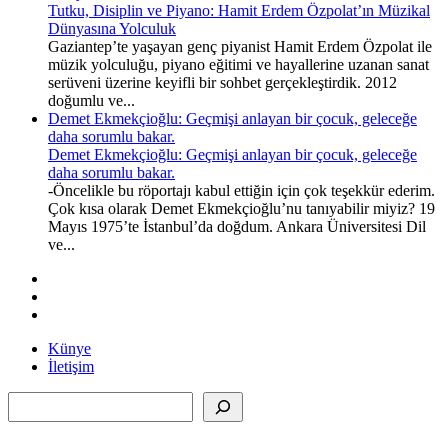
Tutku, Disiplin ve Piyano: Hamit Erdem Özpolat’ın Müzikal
Dünyasına Yolculuk
Gaziantep’te yaşayan genç piyanist Hamit Erdem Özpolat ile
müzik yolculuğu, piyano eğitimi ve hayallerine uzanan sanat
serüveni üzerine keyifli bir sohbet gerçekleştirdik. 2012
doğumlu ve...
Demet Ekmekçioğlu: Geçmişi anlayan bir çocuk, geleceğe
daha sorumlu bakar.
Demet Ekmekçioğlu: Geçmişi anlayan bir çocuk, geleceğe
daha sorumlu bakar.
-Öncelikle bu röportajı kabul ettiğin için çok teşekkür ederim.
Çok kısa olarak Demet Ekmekçioğlu’nu tanıyabilir miyiz? 19
Mayıs 1975’te İstanbul’da doğdum. Ankara Üniversitesi Dil
ve...
Künye
İletişim
Ara