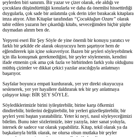
şeylerden biri sanırım. Bir yazar ve çizer olarak, ele aldığı ve
çocuklara düşündürttüğü konularla ve daha da önemlisi hissettirdiği
duygularla, çok sade bir anlatımla çok derin izler bırakacak kitaplara
imza atıyor. Altın Kitaplar tarafından
“Çocukluğun Ozanı”
olarak
tabir edilen yazarın her çıkardığı kitabı, seveceğimden hiçbir şüphe
duymadan alırım ben de.
Yepyeni eseri Bir Şey Söyle de yine önemli bir konuyu yaratıcı ve
farklı bir şekilde ele alarak okuyucuyu hem şaşırtıyor hem de
eğlendirerek işin içine sokuveriyor. Bazen bir şeyleri söyleyebilmek
için illa konuşmak gerekmediğini, bir şeyler söylemenin, kendini
ifade etmenin çok ama çok fazla ve birbirinden farklı yolu olduğunu
müthiş çizimler ve dikkat çekici yazılar aracılığıyla anlatmayı
başarıyor.
Sayfalar boyunca empati kurdurarak, yer yer direkt okuyucuya
seslenerek, yer yer hayallere daldırarak tek bir şey anlatmaya
çalışıyor kitap: BİR ŞEY SÖYLE.
Söylediklerimizle birini iyileştirebilir, birine karşı öfkemizi
dindirebilir, birilerini değiştirebilir, bir yerleri güzelleştirebilir, bir
şeyleri yeni baştan yaratabiliriz. Yeter ki neyi, nasıl söyleyeceğimizi
bilelim. Bunu ister sözlerimizle, ister yazıyla, ister sanat yoluyla,
istersek de sadece var olarak yapabiliriz. Kitap, tekil olarak ya da
başkalarıyla birlik olarak, ne olursa olsun mutlaka bir şeyler