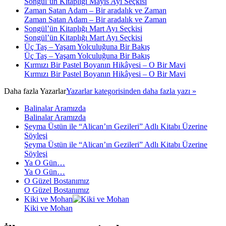
Songül’ün Kitaplığı Mayıs Ayı Seçkisi
Zaman Satan Adam – Bir aradalık ve Zaman
Zaman Satan Adam – Bir aradalık ve Zaman
Songül’ün Kitaplığı Mart Ayı Seçkisi
Songül’ün Kitaplığı Mart Ayı Seçkisi
Üç Taş – Yaşam Yolculuğuna Bir Bakış
Üç Taş – Yaşam Yolculuğuna Bir Bakış
Kırmızı Bir Pastel Boyanın Hikâyesi – O Bir Mavi
Kırmızı Bir Pastel Boyanın Hikâyesi – O Bir Mavi
Daha fazla
Yazarlar
Yazarlar kategorisinden daha fazla yazı »
Balinalar Aramızda
Balinalar Aramızda
Şeyma Üstün ile “Alican’ın Gezileri” Adlı Kitabı Üzerine
Söyleşi
Şeyma Üstün ile “Alican’ın Gezileri” Adlı Kitabı Üzerine
Söyleşi
Ya O Gün…
Ya O Gün…
O Güzel Bostanımız
O Güzel Bostanımız
Kiki ve Mohan
Kiki ve Mohan