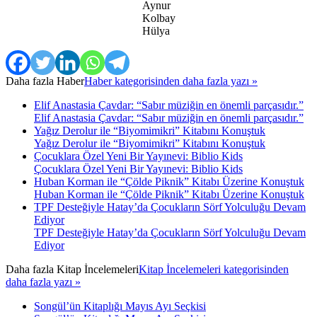
Aynur
Kolbay
Hülya
Daha fazla
Haber
Haber kategorisinden daha fazla yazı »
Elif Anastasia Çavdar: “Sabır müziğin en önemli parçasıdır.”
Elif Anastasia Çavdar: “Sabır müziğin en önemli parçasıdır.”
Yağız Derolur ile “Biyomimikri” Kitabını Konuştuk
Yağız Derolur ile “Biyomimikri” Kitabını Konuştuk
Çocuklara Özel Yeni Bir Yayınevi: Biblio Kids
Çocuklara Özel Yeni Bir Yayınevi: Biblio Kids
Huban Korman ile “Çölde Piknik” Kitabı Üzerine Konuştuk
Huban Korman ile “Çölde Piknik” Kitabı Üzerine Konuştuk
TPF Desteğiyle Hatay’da Çocukların Sörf Yolculuğu Devam
Ediyor
TPF Desteğiyle Hatay’da Çocukların Sörf Yolculuğu Devam
Ediyor
Daha fazla
Kitap İncelemeleri
Kitap İncelemeleri kategorisinden
daha fazla yazı »
Songül’ün Kitaplığı Mayıs Ayı Seçkisi