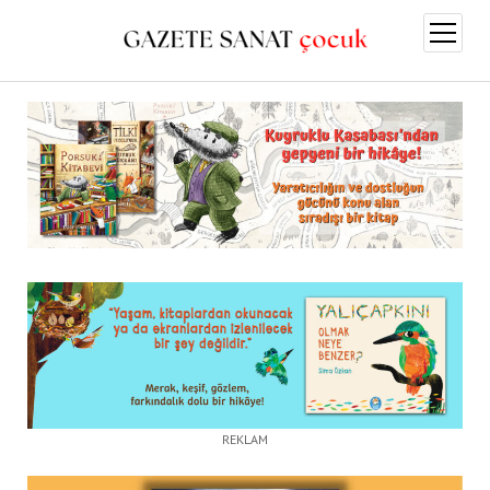
menüy
aç
REKLAM