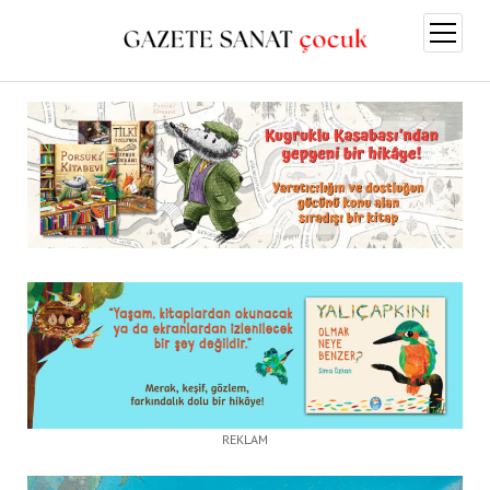
menüy
aç
REKLAM