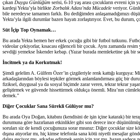
çıkan
Duygu Günlüğüm
serisi, 6-10 yaş arası çocukların evreni için
kardeşi Yekta’yla birlikte
Zorbalık Adası’nda Mücadele
veriyor. Günlü
bile neredeyse tamamen farklı. Bu dediğimden anlaşamadığımızı düşünm
Yekta’yla ilgili durumlar bazen hayatı zorlaştırıyor. Evet, bu durum, 
Süt İçip Top Oynamak…
Bu arada Yekta hemen her erkek çocuğu gibi bir futbol tutkunu. Futbol
videolar çekiyorlar, kısacası eğlenceli bir çocuk. Aynı zamanda resi
sevdiği yemekse İskender kebap. (Yazar burada memleketine şık bir se
İncitmek ya da Korkutmak!
Şimdi gelelim A. Gülfem Özer’in çizgileriyle renk kattığı kurguya: Mi
arkadaşlarından böylesi tepkiler görmek anlamlandırması güç bir durum
fiziksel, duygusal ya da sosyal biçimde zarar veren, tekrar tekrar yaş
geliştirmek ve güvende hissettirmek oldukça önemli. Mira’nın cümleleri 
demek.”
Diğer Çocuklar Sana Sürekli Gülüyor mu?
Bu arada Oya Doğan, kitabını (kendisini de işin içine katarak) bir te
durumuna göre hazırlanan etkinlikler gibi son derece ince düşünülmüş 
soruları siz de kendi çocuğunuza sorar mısınız: Diğer çocuklar size kö
dışına atıyorlar mı, hiç kimse telefonla sana kötü niyetli mesajlar gön
dalga geçiyor mu, arkadaş edinmek senin için zor mu, bazen sadece z