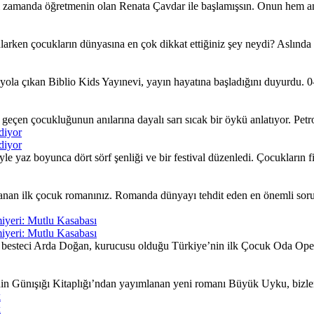
ı zamanda öğretmenin olan Renata Çavdar ile başlamışsın. Onun hem an
larken çocukların dünyasına en çok dikkat ettiğiniz şey neydi? Aslında
ola çıkan Biblio Kids Yayınevi, yayın hayatına başladığını duyurdu. 0–
çen çocukluğunun anılarına dayalı sarı sıcak bir öykü anlatıyor. Petrol 
diyor
diyor
yaz boyunca dört sörf şenliği ve bir festival düzenledi. Çocukların fiki
nan ilk çocuk romanınız. Romanda dünyayı tehdit eden en önemli sorunla
iyeri: Mutlu Kasabası
iyeri: Mutlu Kasabası
besteci Arda Doğan, kurucusu olduğu Türkiye’nin ilk Çocuk Oda Opera
nin Günışığı Kitaplığı’ndan yayımlanan yeni romanı Büyük Uyku, bizleri
k
k