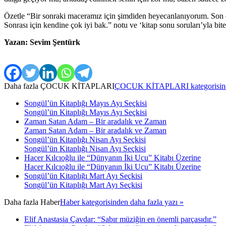
Özetle “Bir sonraki maceramız için şimdiden heyecanlanıyorum. Son o
Sonrası için kendine çok iyi bak.” notu ve ‘kitap sonu soruları’yla bit
Yazan: Sevim Şentürk
Daha fazla
ÇOCUK KİTAPLARI
ÇOCUK KİTAPLARI kategorisinden
Songül’ün Kitaplığı Mayıs Ayı Seçkisi
Songül’ün Kitaplığı Mayıs Ayı Seçkisi
Zaman Satan Adam – Bir aradalık ve Zaman
Zaman Satan Adam – Bir aradalık ve Zaman
Songül’ün Kitaplığı Nisan Ayı Seçkisi
Songül’ün Kitaplığı Nisan Ayı Seçkisi
Hacer Kılcıoğlu ile “Dünyanın İki Ucu” Kitabı Üzerine
Hacer Kılcıoğlu ile “Dünyanın İki Ucu” Kitabı Üzerine
Songül’ün Kitaplığı Mart Ayı Seçkisi
Songül’ün Kitaplığı Mart Ayı Seçkisi
Daha fazla
Haber
Haber kategorisinden daha fazla yazı »
Elif Anastasia Çavdar: “Sabır müziğin en önemli parçasıdır.”