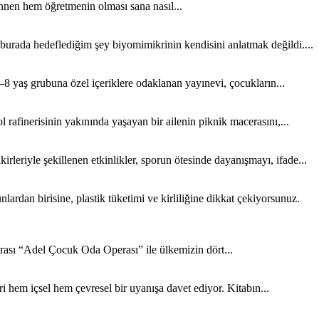
nen hem öğretmenin olması sana nasıl...
 burada hedeflediğim şey biyomimikrinin kendisini anlatmak değildi....
8 yaş grubuna özel içeriklere odaklanan yayınevi, çocukların...
rafinerisinin yakınında yaşayan bir ailenin piknik macerasını,...
rleriyle şekillenen etkinlikler, sporun ötesinde dayanışmayı, ifade...
rdan birisine, plastik tüketimi ve kirliliğine dikkat çekiyorsunuz.
sı “Adel Çocuk Oda Operası” ile ülkemizin dört...
 hem içsel hem çevresel bir uyanışa davet ediyor. Kitabın...