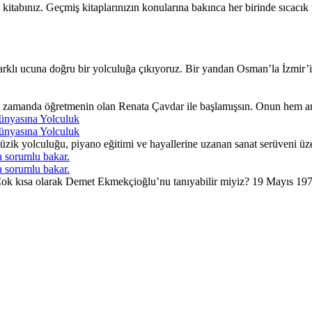
itabınız. Geçmiş kitaplarınızın konularına bakınca her birinde sıcacı
lı ucuna doğru bir yolculuğa çıkıyoruz. Bir yandan Osman’la İzmir’in 
ı zamanda öğretmenin olan Renata Çavdar ile başlamışsın. Onun hem an
ünyasına Yolculuk
ünyasına Yolculuk
ik yolculuğu, piyano eğitimi ve hayallerine uzanan sanat serüveni üzer
 sorumlu bakar.
 sorumlu bakar.
. Çok kısa olarak Demet Ekmekçioğlu’nu tanıyabilir miyiz? 19 Mayıs 197