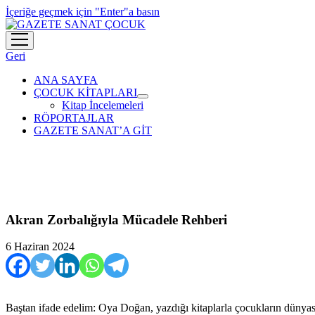
İçeriğe geçmek için "Enter"a basın
menüyü
aç
Geri
ANA SAYFA
ÇOCUK KİTAPLARI
menüyü
Kitap İncelemeleri
aç
RÖPORTAJLAR
GAZETE SANAT’A GİT
Akran Zorbalığıyla Mücadele Rehberi
6 Haziran 2024
Baştan ifade edelim: Oya Doğan, yazdığı kitaplarla çocukların dünyasın