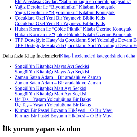
Elif Anastasia Çavdar: “Sabır müziğin en önemli parçasıdır.”
Yağız Derolur ile “Biyomimikri” Kitabını Konuştuk
Yağız Derolur ile “Biyomimikri” Kitabını Konuştuk
Çocuklara Özel Yeni Bir Yayınevi: Biblio Kids
Çocuklara Özel Yeni Bir Yayınevi: Biblio Kids
Huban Korman ile “Çölde Piknik” Kitabı Üzerine Konuştuk
Huban Korman ile “Çölde Piknik” Kitabı Üzerine Konuştuk
TPF Desteğiyle Hatay’da Çocukların Sörf Yolculuğu Devam E
TPF Desteğiyle Hatay’da Çocukların Sörf Yolculuğu Devam E
Daha fazla
Kitap İncelemeleri
Kitap İncelemeleri kategorisinden daha 
Songül’ün Kitaplığı Mayıs Ayı Seçkisi
Songül’ün Kitaplığı Mayıs Ayı Seçkisi
Zaman Satan Adam – Bir aradalık ve Zaman
Zaman Satan Adam – Bir aradalık ve Zaman
Songül’ün Kitaplığı Mart Ayı Seçkisi
Songül’ün Kitaplığı Mart Ayı Seçkisi
Üç Taş – Yaşam Yolculuğuna Bir Bakış
Üç Taş – Yaşam Yolculuğuna Bir Bakış
Kırmızı Bir Pastel Boyanın Hikâyesi – O Bir Mavi
Kırmızı Bir Pastel Boyanın Hikâyesi – O Bir Mavi
İlk yorum yapan siz olun