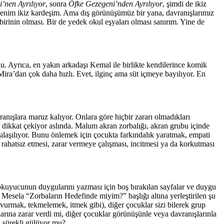
i’nen Ayrılıyor
, sonra
Öfke Gezegeni’nden Ayrılıyor
, şimdi de ikiz
 benim ikiz kardeşim. Ama dış görünüşümüz bir yana, davranışlarımız
rinin olması. Bir de yedek okul eşyaları olması sanırım. Yine de
u. Ayrıca, en yakın arkadaşı Kemal ile birlikte kendilerince komik
ira’dan çok daha hızlı. Evet, ilginç ama süt içmeye bayılıyor. En
anışlara maruz kalıyor. Onlara göre hiçbir zararı olmadıkları
a dikkat çekiyor aslında. Malum akran zorbalığı, akran grubu içinde
rşılaşılıyor. Bunu önlemek için çocukta farkındalık yaratmak, empati
k rahatsız etmesi, zarar vermeye çalışması, incitmesi ya da korkutması
, okuyucunun duygularını yazması için boş bırakılan sayfalar ve duygu
Mesela “Zorbaların Hedefinde miyim?” başlığı altına yerleştirilen şu
(vurmak, tekmelemek, itmek gibi), diğer çocuklar sizi bilerek grup
alarına zarar verdi mi, diğer çocuklar görünüşünle veya davranışlarınla
a sürekli gülüyor mu?