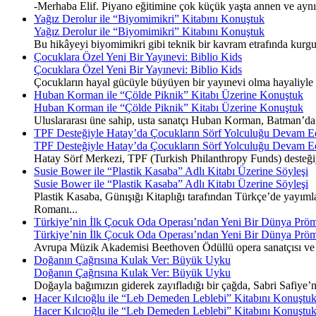
-Merhaba Elif. Piyano eğitimine çok küçük yaşta annen ve ayn
Yağız Derolur ile “Biyomimikri” Kitabını Konuştuk
Yağız Derolur ile “Biyomimikri” Kitabını Konuştuk
Bu hikâyeyi biyomimikri gibi teknik bir kavram etrafında kurgu
Çocuklara Özel Yeni Bir Yayınevi: Biblio Kids
Çocuklara Özel Yeni Bir Yayınevi: Biblio Kids
Çocukların hayal gücüyle büyüyen bir yayınevi olma hayaliyle y
Huban Korman ile “Çölde Piknik” Kitabı Üzerine Konuştuk
Huban Korman ile “Çölde Piknik” Kitabı Üzerine Konuştuk
Uluslararası üne sahip, usta sanatçı Huban Korman, Batman’da ge
TPF Desteğiyle Hatay’da Çocukların Sörf Yolculuğu Devam E
TPF Desteğiyle Hatay’da Çocukların Sörf Yolculuğu Devam E
Hatay Sörf Merkezi, TPF (Turkish Philanthropy Funds) desteğiyle 
Susie Bower ile “Plastik Kasaba” Adlı Kitabı Üzerine Söyleşi
Susie Bower ile “Plastik Kasaba” Adlı Kitabı Üzerine Söyleşi
Plastik Kasaba, Günışığı Kitaplığı tarafından Türkçe’de yayımla
Romanı...
Türkiye’nin İlk Çocuk Oda Operası’ndan Yeni Bir Dünya Pröm
Türkiye’nin İlk Çocuk Oda Operası’ndan Yeni Bir Dünya Pröm
Avrupa Müzik Akademisi Beethoven Ödüllü opera sanatçısı ve 
Doğanın Çağrısına Kulak Ver: Büyük Uyku
Doğanın Çağrısına Kulak Ver: Büyük Uyku
Doğayla bağımızın giderek zayıfladığı bir çağda, Sabri Safiye’
Hacer Kılcıoğlu ile “Leb Demeden Leblebi” Kitabını Konuştu
Hacer Kılcıoğlu ile “Leb Demeden Leblebi” Kitabını Konuştu