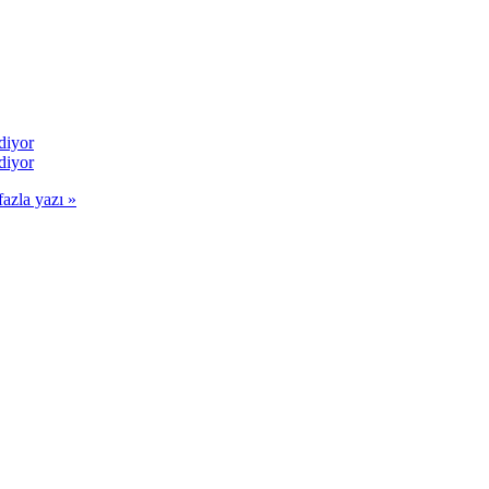
diyor
diyor
fazla yazı »