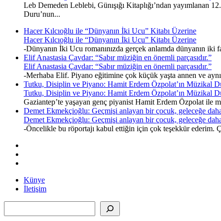
Leb Demeden Leblebi, Günışığı Kitaplığı’ndan yayımlanan 12. k
Duru’nun...
Hacer Kılcıoğlu ile “Dünyanın İki Ucu” Kitabı Üzerine
Hacer Kılcıoğlu ile “Dünyanın İki Ucu” Kitabı Üzerine
-Dünyanın İki Ucu romanınızda gerçek anlamda dünyanın iki fark
Elif Anastasia Çavdar: “Sabır müziğin en önemli parçasıdır.”
Elif Anastasia Çavdar: “Sabır müziğin en önemli parçasıdır.”
-Merhaba Elif. Piyano eğitimine çok küçük yaşta annen ve ayn
Tutku, Disiplin ve Piyano: Hamit Erdem Özpolat’ın Müzikal D
Tutku, Disiplin ve Piyano: Hamit Erdem Özpolat’ın Müzikal D
Gaziantep’te yaşayan genç piyanist Hamit Erdem Özpolat ile müz
Demet Ekmekçioğlu: Geçmişi anlayan bir çocuk, geleceğe daha
Demet Ekmekçioğlu: Geçmişi anlayan bir çocuk, geleceğe daha
-Öncelikle bu röportajı kabul ettiğin için çok teşekkür ederim
Künye
İletişim
Ara