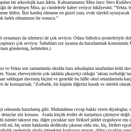
 yapılan bir arkeolojik kazı âdeta. Kahramanımız Mira önce
Stres Kulübes
ğü ile dertleşen Mira, şu cümlelerle haber veriyor hikâyesini: “Yekta,
e lütfen. İkiz kardeş olmanın en güzel yanı, evde sürekli oynayacak bi
çok farklı olmamızın bir sonucu.”
 oynamayı da izlemeyi de çok seviyor. Odası futbolcu posterleriyle dol
m yapmayı çok seviyor. Sabahları zor uyansa da hazırlanmak konusunda M
lam göndermiş, belirtelim.)
ra ve Yekta son zamanlarda okulda bazı arkadaşları tarafından kötü davr
. Yazar, ebeveynlerin çok sıklıkla şikayetçi olduğu ‘akran zorbalığı’n
anan saldırgan davranış biçimi ve genelde bu hâlle okul ortamlarında ka
ile konuşursak; “Zorbalık, bir kişinin diğerini kasıtlı ve sürekli olara
rapi odasında hazırlamış gibi. Muhatabına cevap hakkı veren diyaloglar
detaylar söz konusu. Arada küçük testler de karşımıza çıkmıyor değil. 
tü isimler takıyor mu, diğer çocuklar size fiziksel şiddet uyguluyor mu 
derdi mi, hiç senin hakkında dedikodu çıkaran oldu mu, hiç, birileri eşy
orbalık nedeniyle okula gitmekten korkuyor musun, diğer çocuklar san