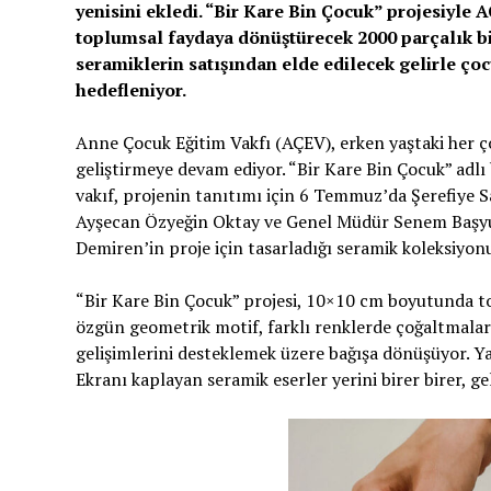
yenisini ekledi. “Bir Kare Bin Çocuk” projesiyle
toplumsal faydaya dönüştürecek 2000 parçalık bir
seramiklerin satışından elde edilecek gelirle ço
hedefleniyor.
Anne Çocuk Eğitim Vakfı (AÇEV), erken yaştaki her ço
geliştirmeye devam ediyor. “Bir Kare Bin Çocuk” adlı 
vakıf, projenin tanıtımı için 6 Temmuz’da Şerefiye 
Ayşecan Özyeğin Oktay ve Genel Müdür Senem Başyurt
Demiren’in proje için tasarladığı seramik koleksiyonu
“Bir Kare Bin Çocuk” projesi, 10×10 cm boyutunda t
özgün geometrik motif, farklı renklerde çoğaltmalarl
gelişimlerini desteklemek üzere bağışa dönüşüyor. Ya
Ekranı kaplayan seramik eserler yerini birer birer, g