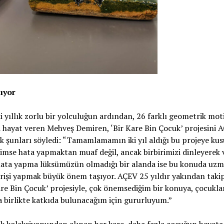
lıyor
yıllık zorlu bir yolculuğun ardından, 26 farklı geometrik mot
a hayat veren Mehveş Demiren, ‘Bir Kare Bin Çocuk’ projesini A
 şunları söyledi: “Tamamlamamın iki yıl aldığı bu projeye ku
kimse hata yapmaktan muaf değil, ancak birbirimizi dinleyerek 
bi hata yapma lüksümüzün olmadığı bir alanda ise bu konuda uzm
şverişi yapmak büyük önem taşıyor. AÇEV 25 yıldır yakından taki
 Kare Bin Çocuk’ projesiyle, çok önemsediğim bir konuya, çocukla
la birlikte katkıda bulunacağım için gururluyum.”