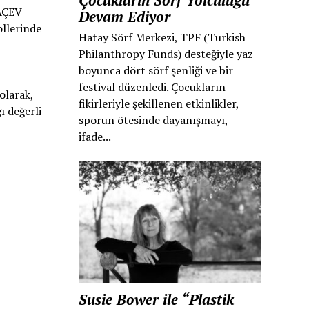
Çocukların Sörf Yolculuğu
 AÇEV
Devam Ediyor
ollerinde
Hatay Sörf Merkezi, TPF (Turkish
Philanthropy Funds) desteğiyle yaz
boyunca dört sörf şenliği ve bir
festival düzenledi. Çocukların
olarak,
fikirleriyle şekillenen etkinlikler,
ı değerli
sporun ötesinde dayanışmayı,
ifade...
Susie Bower ile “Plastik