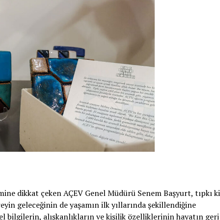
mine dikkat çeken AÇEV Genel Müdürü Senem Başyurt, tıpkı ki
yin geleceğinin de yaşamın ilk yıllarında şekillendiğine
lgilerin, alışkanlıkların ve kişilik özelliklerinin hayatın geri