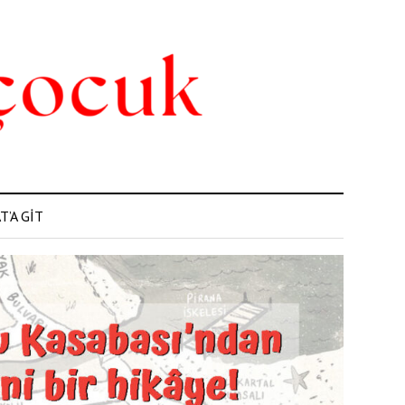
’A GİT