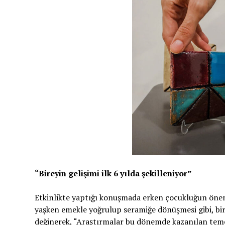
“Bireyin gelişimi ilk 6 yılda şekilleniyor”
Etkinlikte yaptığı konuşmada erken çocukluğun öne
yaşken emekle yoğrulup seramiğe dönüşmesi gibi, bire
değinerek, “Araştırmalar bu dönemde kazanılan temel bi