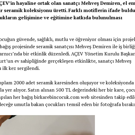
 AÇEV’in hayaline ortak olan sanatçı Mehveş Demiren, el e
 seramik koleksiyonu üretti. Farklı motiflerin ifade buld
cukların gelişimine ve eğitimine katkıda bulunulması
cuğun güvende, sağlıklı, mutlu ve öğreniyor olması için proje
bağış projesinde seramik sanatçısı Mehveş Demiren ile iş birli
Sarnıcı’nda bir etkinlik düzenledi. AÇEV Yönetim Kurulu Başka
’un ev sahipliğinde gerçekleşen etkinlikte, sanatçı Mehveş
 ilk kez sergilendi.
oplam 2000 adet seramik karesinden oluşuyor ve koleksiyonda
a yer alıyor. Satın alınan 500 TL değerindeki her bir kare, çoc
pılan her bağış birkarebincocuk.com web sitesinden takip edile
eleceğe umutla bakan çocukları temsil eden bir fotoğrafa bırakı