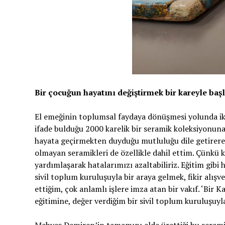
Bir çocuğun hayatını değiştirmek bir kareyle baş
El emeğinin toplumsal faydaya dönüşmesi yolunda iki 
ifade bulduğu 2000 karelik bir seramik koleksiyonun
hayata geçirmekten duyduğu mutluluğu dile getirerek
olmayan seramikleri de özellikle dahil ettim. Çünkü 
yardımlaşarak hatalarımızı azaltabiliriz. Eğitim gi
sivil toplum kuruluşuyla bir araya gelmek, fikir alı
ettiğim, çok anlamlı işlere imza atan bir vakıf. ‘Bir
eğitimine, değer verdiğim bir sivil toplum kuruluşuy