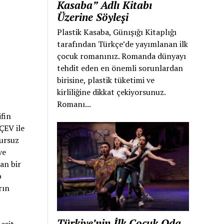
Kasaba” Adlı Kitabı
Üzerine Söyleşi
Plastik Kasaba, Günışığı Kitaplığı
tarafından Türkçe’de yayımlanan ilk
çocuk romanınız. Romanda dünyayı
tehdit eden en önemli sorunlardan
birisine, plastik tüketimi ve
kirliliğine dikkat çekiyorsunuz.
Romanı...
ifin
ÇEV ile
sursuz
ve
an bir
p
rın
Türkiye’nin İlk Çocuk Oda