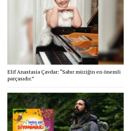
Elif Anastasia Çavdar: “Sabır müziğin en önemli
parçasıdır.”