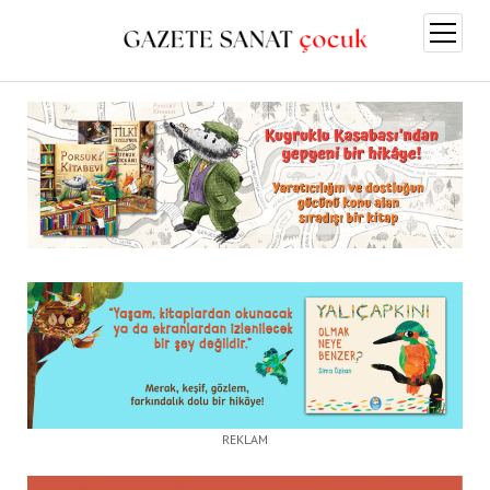
menüy
aç
REKLAM