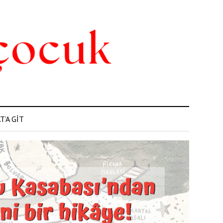
’A GİT