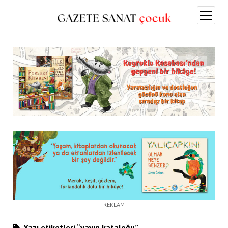
menüy
aç
REKLAM
Yazı etiketleri “yayın kataloğu”