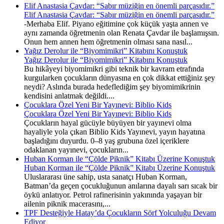
Elif Anastasia Çavdar: “Sabır müziğin en önemli parçasıdır.”
Elif Anastasia Çavdar: “Sabır müziğin en önemli parçasıdır.”
-Merhaba Elif. Piyano eğitimine çok küçük yaşta annen ve
aynı zamanda öğretmenin olan Renata Çavdar ile başlamışsın.
Onun hem annen hem öğretmenin olması sana nasıl...
Yağız Derolur ile “Biyomimikri” Kitabını Konuştuk
Yağız Derolur ile “Biyomimikri” Kitabını Konuştuk
Bu hikâyeyi biyomimikri gibi teknik bir kavram etrafında
kurgularken çocukların dünyasına en çok dikkat ettiğiniz şey
neydi? Aslında burada hedeflediğim şey biyomimikrinin
kendisini anlatmak değildi....
Çocuklara Özel Yeni Bir Yayınevi: Biblio Kids
Çocuklara Özel Yeni Bir Yayınevi: Biblio Kids
Çocukların hayal gücüyle büyüyen bir yayınevi olma
hayaliyle yola çıkan Biblio Kids Yayınevi, yayın hayatına
başladığını duyurdu. 0–8 yaş grubuna özel içeriklere
odaklanan yayınevi, çocukların...
Huban Korman ile “Çölde Piknik” Kitabı Üzerine Konuştuk
Huban Korman ile “Çölde Piknik” Kitabı Üzerine Konuştuk
Uluslararası üne sahip, usta sanatçı Huban Korman,
Batman’da geçen çocukluğunun anılarına dayalı sarı sıcak bir
öykü anlatıyor. Petrol rafinerisinin yakınında yaşayan bir
ailenin piknik macerasını,...
TPF Desteğiyle Hatay’da Çocukların Sörf Yolculuğu Devam
Ediyor