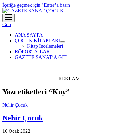
İçeriğe geçmek için "Enter"a basın
menüyü
aç
Geri
ANA SAYFA
ÇOCUK KİTAPLARI
menüyü
Kitap İncelemeleri
aç
RÖPORTAJLAR
GAZETE SANAT’A GİT
REKLAM
Yazı etiketleri “Kuy”
Nehir Çocuk
Nehir Çocuk
16 Ocak 2022