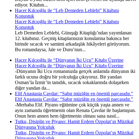
ediyor. Kitabın...
Hacer Kılcıoğlu ile “Leb Demeden Leblebi” Kitabını
Konuştuk
Hacer Kılcıoğlu ile “Leb Demeden Leblebi” Kitabını
Konuştuk
Leb Demeden Leblebi, Günışığı Kitaplığı’ndan yayımlanan
12. kitabınız. Geçmiş kitaplarınızın konularına bakınca her
birinde sıcacık ve samimi arkadaşlık hikâyeleri görüyorum.
Bu romandaysa, Jale ve Duru’nun...
Hacer Kılcıoğlu ile “Dünyanın İki Ucu” Kitabı Üzerine
Hacer Kılcıoğlu ile “Dünyanın İki Ucu” Kitabı Üzerine
-Dünyanın İki Ucu romanınızda gerçek anlamda dünyanın iki
farklı ucuna doğru bir yolculuğa çıkıyoruz. Bir yandan
Osman’la İzmir’in tanıdık, sıcacık sokaklarında dolaşırken
diğer yandan da...
Elif Anastasia Çavdar: “Sabır müziğin en önemli parçasıdır.”
Elif Anastasia Çavdar: “Sabır müziğin en önemli parçasıdır.”
-Merhaba Elif. Piyano eğitimine çok küçük yaşta annen ve
aynı zamanda öğretmenin olan Renata Çavdar ile başlamışsın.
Onun hem annen hem öğretmenin olması sana nasıl...
Tutku, Disiplin ve Piyano: Hamit Erdem Özpolat’ın Müzikal
Dünyasına Yolculuk
Tutku, Disiplin ve Piyano: Hamit Erdem Özpolat’ın Müzikal
Dünyasına Yolculuk