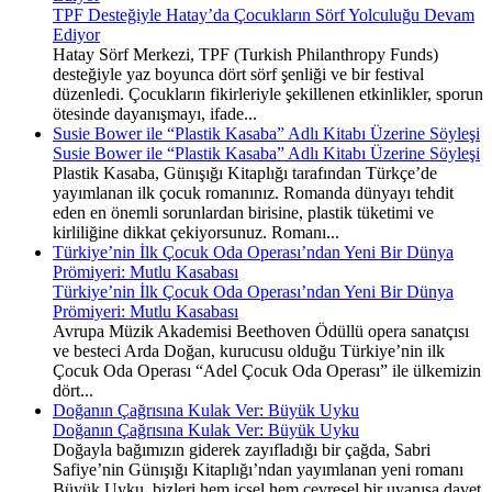
TPF Desteğiyle Hatay’da Çocukların Sörf Yolculuğu Devam
Ediyor
Hatay Sörf Merkezi, TPF (Turkish Philanthropy Funds)
desteğiyle yaz boyunca dört sörf şenliği ve bir festival
düzenledi. Çocukların fikirleriyle şekillenen etkinlikler, sporun
ötesinde dayanışmayı, ifade...
Susie Bower ile “Plastik Kasaba” Adlı Kitabı Üzerine Söyleşi
Susie Bower ile “Plastik Kasaba” Adlı Kitabı Üzerine Söyleşi
Plastik Kasaba, Günışığı Kitaplığı tarafından Türkçe’de
yayımlanan ilk çocuk romanınız. Romanda dünyayı tehdit
eden en önemli sorunlardan birisine, plastik tüketimi ve
kirliliğine dikkat çekiyorsunuz. Romanı...
Türkiye’nin İlk Çocuk Oda Operası’ndan Yeni Bir Dünya
Prömiyeri: Mutlu Kasabası
Türkiye’nin İlk Çocuk Oda Operası’ndan Yeni Bir Dünya
Prömiyeri: Mutlu Kasabası
Avrupa Müzik Akademisi Beethoven Ödüllü opera sanatçısı
ve besteci Arda Doğan, kurucusu olduğu Türkiye’nin ilk
Çocuk Oda Operası “Adel Çocuk Oda Operası” ile ülkemizin
dört...
Doğanın Çağrısına Kulak Ver: Büyük Uyku
Doğanın Çağrısına Kulak Ver: Büyük Uyku
Doğayla bağımızın giderek zayıfladığı bir çağda, Sabri
Safiye’nin Günışığı Kitaplığı’ndan yayımlanan yeni romanı
Büyük Uyku, bizleri hem içsel hem çevresel bir uyanışa davet