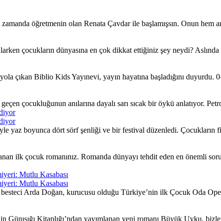
ı zamanda öğretmenin olan Renata Çavdar ile başlamışsın. Onun hem an
larken çocukların dünyasına en çok dikkat ettiğiniz şey neydi? Aslında
ola çıkan Biblio Kids Yayınevi, yayın hayatına başladığını duyurdu. 0–
çen çocukluğunun anılarına dayalı sarı sıcak bir öykü anlatıyor. Petrol 
diyor
diyor
yaz boyunca dört sörf şenliği ve bir festival düzenledi. Çocukların fiki
nan ilk çocuk romanınız. Romanda dünyayı tehdit eden en önemli sorunla
iyeri: Mutlu Kasabası
iyeri: Mutlu Kasabası
besteci Arda Doğan, kurucusu olduğu Türkiye’nin ilk Çocuk Oda Opera
nin Günışığı Kitaplığı’ndan yayımlanan yeni romanı Büyük Uyku, bizleri