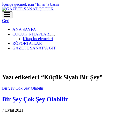
İçeriğe geçmek için "Enter"a basın
menüyü
aç
Geri
ANA SAYFA
ÇOCUK KİTAPLARI
menüyü
Kitap İncelemeleri
aç
RÖPORTAJLAR
GAZETE SANAT’A GİT
Yazı etiketleri “Küçük Siyah Bir Şey”
Bir Şey Çok Şey Olabilir
Bir Şey Çok Şey Olabilir
7 Eylül 2021