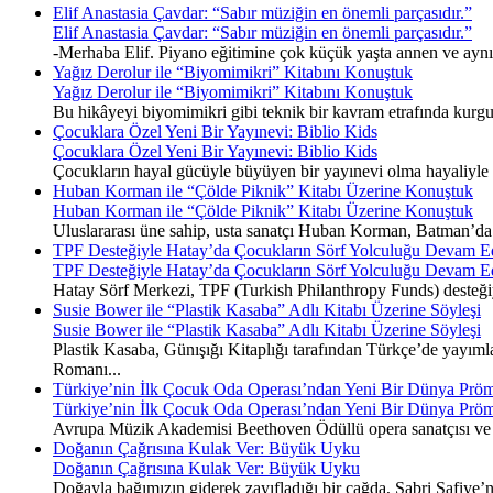
Elif Anastasia Çavdar: “Sabır müziğin en önemli parçasıdır.”
Elif Anastasia Çavdar: “Sabır müziğin en önemli parçasıdır.”
-Merhaba Elif. Piyano eğitimine çok küçük yaşta annen ve ayn
Yağız Derolur ile “Biyomimikri” Kitabını Konuştuk
Yağız Derolur ile “Biyomimikri” Kitabını Konuştuk
Bu hikâyeyi biyomimikri gibi teknik bir kavram etrafında kurgu
Çocuklara Özel Yeni Bir Yayınevi: Biblio Kids
Çocuklara Özel Yeni Bir Yayınevi: Biblio Kids
Çocukların hayal gücüyle büyüyen bir yayınevi olma hayaliyle y
Huban Korman ile “Çölde Piknik” Kitabı Üzerine Konuştuk
Huban Korman ile “Çölde Piknik” Kitabı Üzerine Konuştuk
Uluslararası üne sahip, usta sanatçı Huban Korman, Batman’da ge
TPF Desteğiyle Hatay’da Çocukların Sörf Yolculuğu Devam E
TPF Desteğiyle Hatay’da Çocukların Sörf Yolculuğu Devam E
Hatay Sörf Merkezi, TPF (Turkish Philanthropy Funds) desteğiyle 
Susie Bower ile “Plastik Kasaba” Adlı Kitabı Üzerine Söyleşi
Susie Bower ile “Plastik Kasaba” Adlı Kitabı Üzerine Söyleşi
Plastik Kasaba, Günışığı Kitaplığı tarafından Türkçe’de yayımla
Romanı...
Türkiye’nin İlk Çocuk Oda Operası’ndan Yeni Bir Dünya Pröm
Türkiye’nin İlk Çocuk Oda Operası’ndan Yeni Bir Dünya Pröm
Avrupa Müzik Akademisi Beethoven Ödüllü opera sanatçısı ve 
Doğanın Çağrısına Kulak Ver: Büyük Uyku
Doğanın Çağrısına Kulak Ver: Büyük Uyku
Doğayla bağımızın giderek zayıfladığı bir çağda, Sabri Safiye’