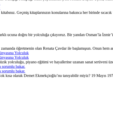
k
k
itabınız. Geçmiş kitaplarınızın konularına bakınca her birinde sıcacı
lı ucuna doğru bir yolculuğa çıkıyoruz. Bir yandan Osman’la İzmir’in 
ı zamanda öğretmenin olan Renata Çavdar ile başlamışsın. Onun hem an
ünyasına Yolculuk
ünyasına Yolculuk
ik yolculuğu, piyano eğitimi ve hayallerine uzanan sanat serüveni üzer
 sorumlu bakar.
 sorumlu bakar.
. Çok kısa olarak Demet Ekmekçioğlu’nu tanıyabilir miyiz? 19 Mayıs 197