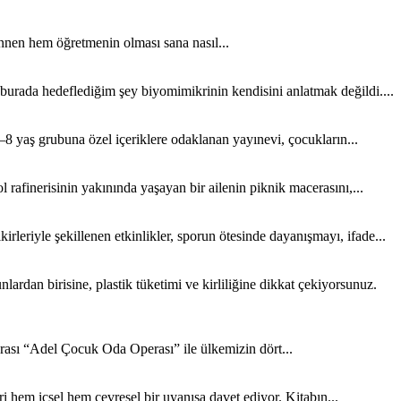
nen hem öğretmenin olması sana nasıl...
 burada hedeflediğim şey biyomimikrinin kendisini anlatmak değildi....
8 yaş grubuna özel içeriklere odaklanan yayınevi, çocukların...
rafinerisinin yakınında yaşayan bir ailenin piknik macerasını,...
rleriyle şekillenen etkinlikler, sporun ötesinde dayanışmayı, ifade...
rdan birisine, plastik tüketimi ve kirliliğine dikkat çekiyorsunuz.
sı “Adel Çocuk Oda Operası” ile ülkemizin dört...
 hem içsel hem çevresel bir uyanışa davet ediyor. Kitabın...