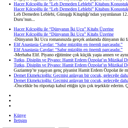
Hacer Kılcıoğlu ile “Leb Demeden Leblebi” Kitabını Konuştu
Hacer Kılcıoğlu ile “Leb Demeden Leblebi” Kitabını Konuştu
Leb Demeden Leblebi, Günışığı Kitaplığı’ndan yayımlanan 12. k
Duru’nun...
Hacer Kılcıoğlu ile “Dünyanın İki Ucu” Kitabı Üzerine
Hacer Kılcıoğlu ile “Dünyanın İki Ucu” Kitabı Üzerine
-Dünyanın İki Ucu romanınızda gerçek anlamda dünyanın iki fark
Elif Anastasia Çavdar: “Sabır müziğin en önemli parçasıdır.”
Elif Anastasia Çavdar: “Sabır müziğin en önemli parçasıdır.”
-Merhaba Elif. Piyano eğitimine çok küçük yaşta annen ve ayn
Tutku, Disiplin ve Piyano: Hamit Erdem Özpolat’ın Müzikal D
Tutku, Disiplin ve Piyano: Hamit Erdem Özpolat’ın Müzikal D
Gaziantep’te yaşayan genç piyanist Hamit Erdem Özpolat ile müz
Demet Ekmekçioğlu: Geçmişi anlayan bir çocuk, geleceğe daha
Demet Ekmekçioğlu: Geçmişi anlayan bir çocuk, geleceğe daha
-Öncelikle bu röportajı kabul ettiğin için çok teşekkür ederim
Künye
İletişim